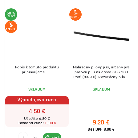
60 %
ZĽAVA
Z
SERVIS+
SERVIS+
SE
Popis k tomuto produktu
Náhradný pílový pás, určený pre
pripravujeme... ...
pásovú pílu na drevo GBS 200
Profi (83810). Rozvedený pílo ...
SKLADOM
SKLADOM
Výpredajová cena
4,50 €
Ušetříte 6,80 €
9,20 €
11,30 €
Pôvodná cena:
Bez DPH 8,00 €
ks
KÚPIŤ