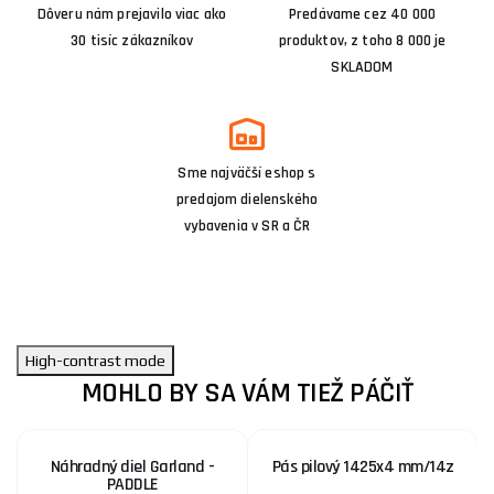
Dôveru nám prejavilo viac ako
Predávame cez 40 000
30 tisíc zákazníkov
produktov, z toho 8 000 je
SKLADOM
Sme najväčší eshop s
predajom dielenského
vybavenia v SR a ČR
High-contrast mode
MOHLO BY SA VÁM TIEŽ PÁČIŤ
Náhradný diel Garland -
Pás pilový 1425x4 mm/14z
PADDLE