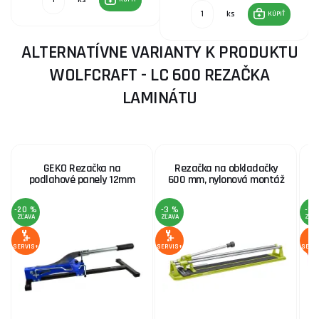
ks
KÚPIŤ
ALTERNATÍVNE VARIANTY K PRODUKTU
WOLFCRAFT - LC 600 REZAČKA
LAMINÁTU
GEKO Rezačka na
Rezačka na obkladačky
podlahové panely 12mm
600 mm, nylonová montáž
-20 %
-3 %
-5 
ZĽAVA
ZĽAVA
ZĽA
SERVIS+
SERVIS+
SERV