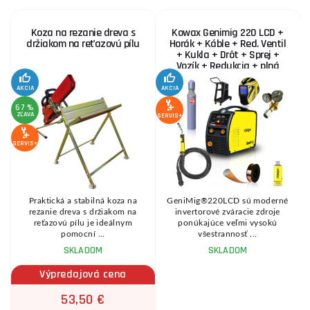
Koza na rezanie dreva s
Kowax Genimig 220 LCD +
držiakom na reťazovú pílu
Horák + Káble + Red. Ventil
+ Kukla + Drôt + Sprej +
Vozík + Redukcia + plná
Fľaša Co2
AKCIA
AKCIA
SE
67 %
ZĽAVA
SERVIS+
SERVIS+
Praktická a stabilná koza na
GeniMig®220LCD sú moderné
8
rezanie dreva s držiakom na
invertorové zváracie zdroje
reťazovú pílu je ideálnym
ponúkajúce veľmi vysokú
pomocní ...
všestrannosť ...
SKLADOM
SKLADOM
Výpredajová cena
53,50 €