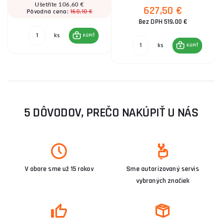
Ušetříte 106,60 €
627,50 €
160,10 €
Pôvodná cena:
Bez DPH 519,00 €
ks
KÚPIŤ
ks
KÚPIŤ
5 DÔVODOV, PREČO NAKÚPIŤ U NÁS
V obore sme už 15 rokov
Sme autorizovaný servis
vybraných značiek