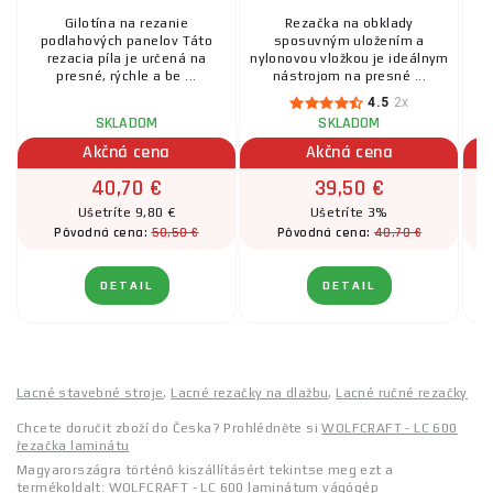
Gilotína na rezanie
Rezačka na obklady
R
podlahových panelov Táto
sposuvným uložením a
rezacia píla je určená na
nylonovou vložkou je ideálnym
presné, rýchle a be ...
nástrojom na presné ...
4.5
2x
SKLADOM
SKLADOM
Akčná cena
Akčná cena
40,70 €
39,50 €
Ušetríte 9,80 €
Ušetríte 3%
50,50 €
40,70 €
Pôvodná cena:
Pôvodná cena:
DETAIL
DETAIL
Lacné stavebné stroje
,
Lacné rezačky na dlažbu
,
Lacné ručné rezačky
Chcete doručit zboží do Česka? Prohlédněte si
WOLFCRAFT - LC 600
řezačka laminátu
Magyarországra történő kiszállításért tekintse meg ezt a
termékoldalt:
WOLFCRAFT - LC 600 laminátum vágógép