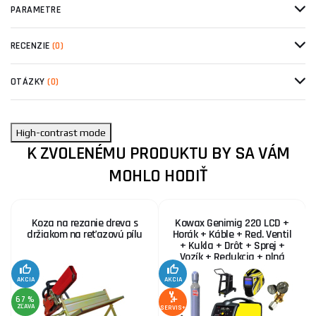
PARAMETRE
RECENZIE
(0)
OTÁZKY
(0)
High-contrast mode
K ZVOLENÉMU PRODUKTU BY SA VÁM
MOHLO HODIŤ
Koza na rezanie dreva s
Kowax Genimig 220 LCD +
držiakom na reťazovú pílu
Horák + Káble + Red. Ventil
+ Kukla + Drôt + Sprej +
Vozík + Redukcia + plná
Fľaša Co2
AKCIA
AKCIA
SE
67 %
ZĽAVA
SERVIS+