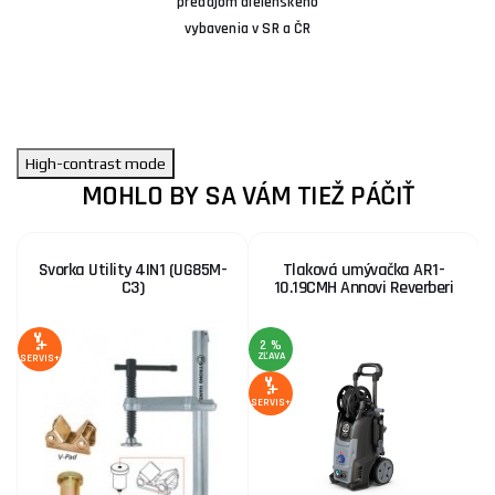
predajom dielenského
vybavenia v SR a ČR
High-contrast mode
MOHLO BY SA VÁM TIEŽ PÁČIŤ
Svorka Utility 4IN1 (UG85M-
Tlaková umývačka AR1-
C3)
10.19CMH Annovi Reverberi
2 %
ZĽAVA
Z
SERVIS+
SERVIS+
SE