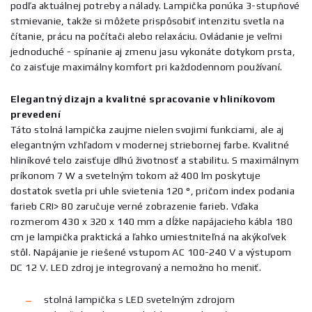
podľa aktuálnej potreby a nálady. Lampička ponúka 3-stupňové
stmievanie, takže si môžete prispôsobiť intenzitu svetla na
čítanie, prácu na počítači alebo relaxáciu. Ovládanie je veľmi
jednoduché - spínanie aj zmenu jasu vykonáte dotykom prsta,
čo zaisťuje maximálny komfort pri každodennom používaní.
Elegantný dizajn a kvalitné spracovanie v hliníkovom
prevedení
Táto stolná lampička zaujme nielen svojimi funkciami, ale aj
elegantným vzhľadom v modernej striebornej farbe. Kvalitné
hliníkové telo zaisťuje dlhú životnosť a stabilitu. S maximálnym
príkonom 7 W a svetelným tokom až 400 lm poskytuje
dostatok svetla pri uhle svietenia 120 °, pričom index podania
farieb CRI> 80 zaručuje verné zobrazenie farieb. Vďaka
rozmerom 430 x 320 x 140 mm a dĺžke napájacieho kábla 180
cm je lampička praktická a ľahko umiestniteľná na akýkoľvek
stôl. Napájanie je riešené vstupom AC 100-240 V a výstupom
DC 12 V. LED zdroj je integrovaný a nemožno ho meniť.
stolná lampička s LED svetelným zdrojom