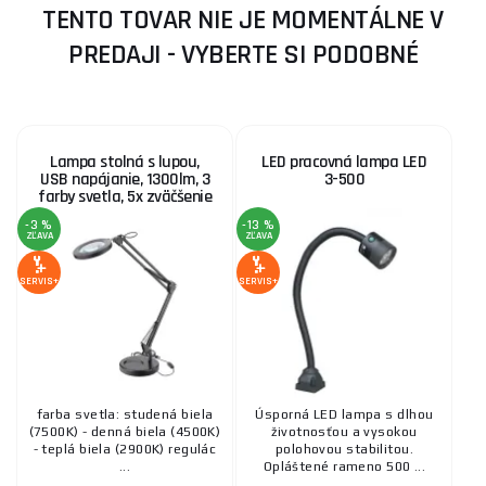
TENTO TOVAR NIE JE MOMENTÁLNE V
PREDAJI - VYBERTE SI PODOBNÉ
Lampa stolná s lupou,
LED pracovná lampa LED
USB napájanie, 1300lm, 3
3-500
farby svetla, 5x zväčšenie
-3 %
-13 %
ZĽAVA
ZĽAVA
SERVIS+
SERVIS+
farba svetla: studená biela
Úsporná LED lampa s dlhou
(7500K) - denná biela (4500K)
životnosťou a vysokou
- teplá biela (2900K) regulác
polohovou stabilitou.
...
Opláštené rameno 500 ...