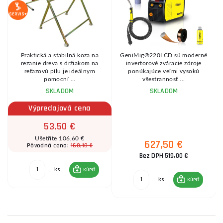
SERVIS+
Praktická a stabilná koza na
GeniMig®220LCD sú moderné
8
rezanie dreva s držiakom na
invertorové zváracie zdroje
reťazovú pílu je ideálnym
ponúkajúce veľmi vysokú
pomocní ...
všestrannosť ...
SKLADOM
SKLADOM
Výpredajová cena
53,50 €
Ušetříte 106,60 €
627,50 €
160,10 €
Pôvodná cena:
Bez DPH 519,00 €
ks
KÚPIŤ
ks
KÚPIŤ