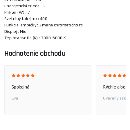
Energetická trieda : G
Príkon (W) : 7
Svetelný tok (lm) : 400
Funkcia lampičky : Zmena chromatičnosti
Displej : Nie
Teplota svetla (K) : 3000-6000 K
Hodnotenie obchodu
Spokojná
Rýchle a bez
Eva
Overený zákaz