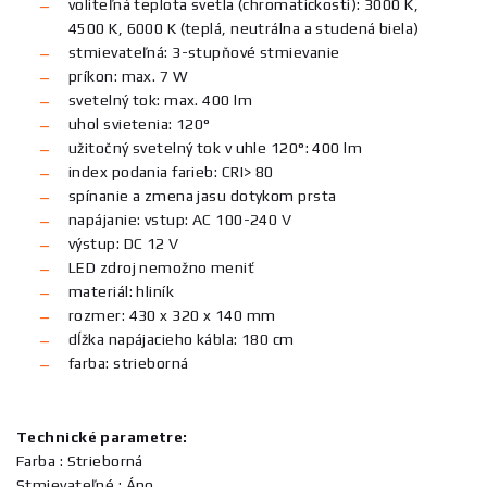
voliteľná teplota svetla (chromatickosti): 3000 K,
4500 K, 6000 K (teplá, neutrálna a studená biela)
stmievateľná: 3-stupňové stmievanie
príkon: max. 7 W
svetelný tok: max. 400 lm
uhol svietenia: 120°
užitočný svetelný tok v uhle 120°: 400 lm
index podania farieb: CRI> 80
spínanie a zmena jasu dotykom prsta
napájanie: vstup: AC 100-240 V
výstup: DC 12 V
LED zdroj nemožno meniť
materiál: hliník
rozmer: 430 x 320 x 140 mm
dĺžka napájacieho kábla: 180 cm
farba: strieborná
Technické parametre:
Farba : Strieborná
Stmievateľné : Áno