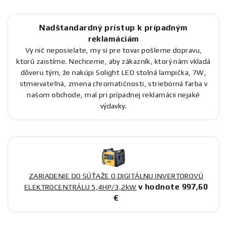
Nadštandardný prístup k prípadným
reklamáciám
Vy nič neposielate, my si pre tovar pošleme dopravu,
ktorú zaistíme. Nechceme, aby zákazník, ktorý nám vkladá
dôveru tým, že nakúpi Solight LED stolná lampička, 7W,
stmievateľná, zmena chromatičnosti, strieborná farba v
našom obchode, mal pri prípadnej reklamácii nejaké
výdavky.
ZARIADENIE DO SÚŤAŽE O DIGITÁLNU INVERTOROVÚ
v hodnote 997,60
ELEKTROCENTRÁLU 5,4HP/3,2kW
€