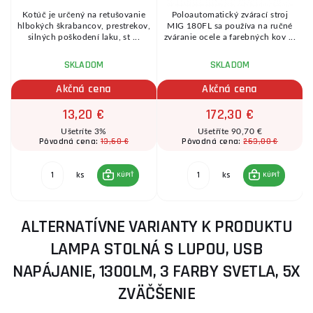
 I
Kotúč je určený na retušovanie
Poloautomatický zvárací stroj
hlbokých škrabancov, prestrekov,
MIG 180FL sa používa na ručné
.
silných poškodení laku, st ...
zváranie ocele a farebných kov ...
SKLADOM
SKLADOM
Akčná cena
Akčná cena
13,20 €
172,30 €
Ušetríte 3%
Ušetříte 90,70 €
13,60 €
263,00 €
Pôvodná cena:
Pôvodná cena:
ks
ks
KÚPIŤ
KÚPIŤ
ALTERNATÍVNE VARIANTY K PRODUKTU
LAMPA STOLNÁ S LUPOU, USB
NAPÁJANIE, 1300LM, 3 FARBY SVETLA, 5X
ZVÄČŠENIE