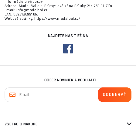
Informácie o výrobcovi
Adresa: Madal Bal a.s. Průmyslová zóna Příluky 244 760 01 Zlín
Email: info@madalbal.cz
EAN: 8595126991865
Webové stránky: https://www.madalbal.cz/
NÁJDETE NÁS TIEŽ NA
ODBER NOVINIEK A PODUJATÍ
VŠETKO O NÁKUPE