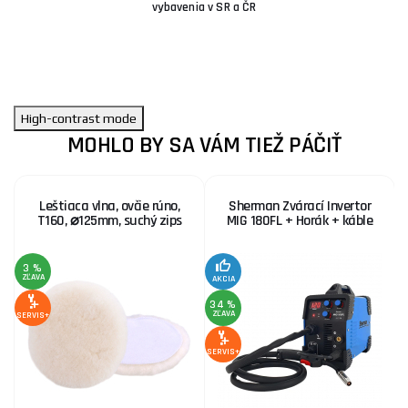
vybavenia v SR a ČR
High-contrast mode
MOHLO BY SA VÁM TIEŽ PÁČIŤ
Leštiaca vlna, ovčie rúno,
Sherman Zvárací Invertor
T160, ⌀125mm, suchý zips
MIG 180FL + Horák + káble
3 %
ZĽAVA
AKCIA
SE
34 %
ZĽAVA
SERVIS+
SERVIS+