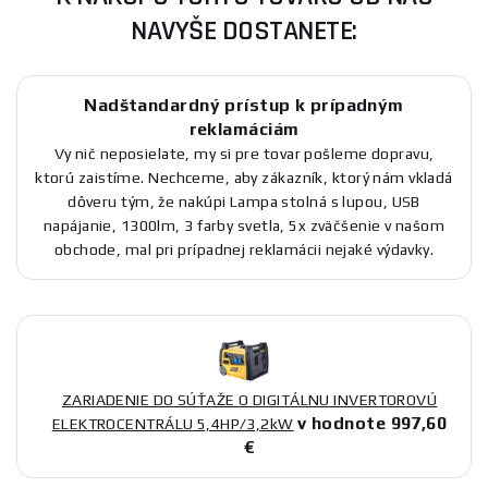
NAVYŠE DOSTANETE:
Nadštandardný prístup k prípadným
reklamáciám
Vy nič neposielate, my si pre tovar pošleme dopravu,
ktorú zaistíme. Nechceme, aby zákazník, ktorý nám vkladá
dôveru tým, že nakúpi Lampa stolná s lupou, USB
napájanie, 1300lm, 3 farby svetla, 5x zväčšenie v našom
obchode, mal pri prípadnej reklamácii nejaké výdavky.
ZARIADENIE DO SÚŤAŽE O DIGITÁLNU INVERTOROVÚ
v hodnote 997,60
ELEKTROCENTRÁLU 5,4HP/3,2kW
€