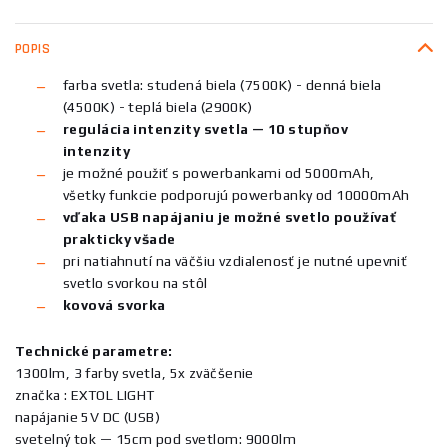
POPIS
farba svetla: studená biela (7500K) - denná biela
(4500K) - teplá biela (2900K)
regulácia intenzity svetla — 10 stupňov
intenzity
je možné použiť s powerbankami od 5000mAh,
všetky funkcie podporujú powerbanky od 10000mAh
vďaka USB napájaniu je možné svetlo používať
prakticky všade
pri natiahnutí na väčšiu vzdialenosť je nutné upevniť
svetlo svorkou na stôl
kovová svorka
Technické parametre:
1300lm, 3 farby svetla, 5x zväčšenie
značka : EXTOL LIGHT
napájanie 5V DC (USB)
svetelný tok — 15cm pod svetlom: 9000lm