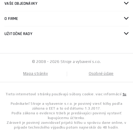
VAŠE OBJEDNÁVKY
O FIRME
UŽITOČNÉ RADY
© 2008 - 2026 Stroje a vybavení s.r.o.
Mapa stránky
Osobné údaje
Tieto internetové stránky používajú súbory cookie. viac informácií
tu
.
Podnikateľ Stroje a vybavenie s.r.o. je povinný viesť tržby podľa
zákona o EET a to od dátumu 1.3.2017.
Podľa zákona o evidencii tržieb je predávajúci povinný vystaviť
kupujúcemu účtenku.
Zároveň je povinný zaevidovať prijatú tržbu u správcu dane online, v
prípade technického výpadku potom najneskôr do 48 hodín.