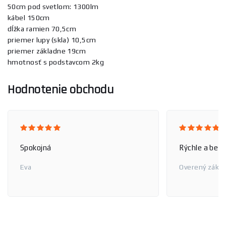
50cm pod svetlom: 1300lm
kábel 150cm
dĺžka ramien 70,5cm
priemer lupy (skla) 10,5cm
priemer základne 19cm
hmotnosť s podstavcom 2kg
Hodnotenie obchodu
Spokojná
Rýchle a bez
Eva
Overený zákaz