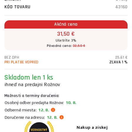
KÓD TOVARU
43160
Akčná cena
31,50 €
Ušetríte 3%
Pôvodná cena:
32,50 €
BEZ DPH
25,61 €
PRI PLATBE VOPRED
ZĽAVA 1 %
Skladom
len 1 ks
ihneď na predajni Rožnov
Možnosti a termíny doručenia:
Osobný odber predajňa Rožnov:
10. 8.
Odberné miesta:
12. 8.
Doručenie na adresu:
12. 8.
Nakup a získej