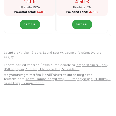
1,10 €
4,60 €
Ušetríte 22%
Ušetríte 3%
1,40 €
4,70 €
Pôvodná cena:
Pôvodná cena:
DETAIL
DETAIL
Lacné elektrické náradie
,
Lacné spájky
,
Lacné príslušenstvo pre
spájky
Chcete doručit zboží do Česka? Prohlédněte si
lampa stolní s lupou,
USB napájení, 1300lm, 3 barvy světla, 5x zvětšení
Magyarországra történő kiszállításért tekintse meg ezt a
termékoldalt:
Asztali lámpa nagyítóval, USB tápegységgel, 1300lm, 3
színű fény, 5x nagyítással