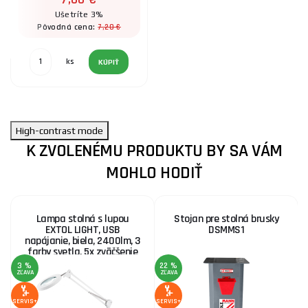
Ušetríte 3%
7,20 €
Pôvodná cena:
ks
KÚPIŤ
High-contrast mode
K ZVOLENÉMU PRODUKTU BY SA VÁM
MOHLO HODIŤ
Lampa stolná s lupou
Stojan pre stolná brusky
EXTOL LIGHT, USB
DSMMS1
napájanie, biela, 2400lm, 3
farby svetla, 5x zväčšenie
3 %
22 %
ZĽAVA
ZĽAVA
Z
SERVIS+
SERVIS+
SE