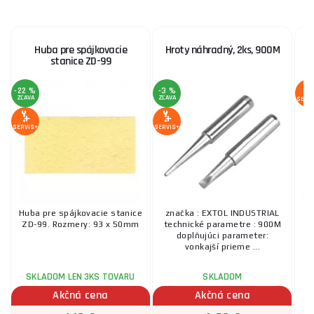
Huba pre spájkovacie
Hroty náhradný, 2ks, 900M
O
stanice ZD-99
-22 %
-3 %
ZĽAVA
ZĽAVA
SERV
SERVIS+
SERVIS+
Huba pre spájkovacie stanice
značka : EXTOL INDUSTRIAL
O
ZD-99. Rozmery: 93 x 50mm
technické parametre : 900M
ko
doplňujúci parameter:
vonkajší prieme ...
SKLADOM LEN 3KS TOVARU
SKLADOM
PO
Akčná cena
Akčná cena