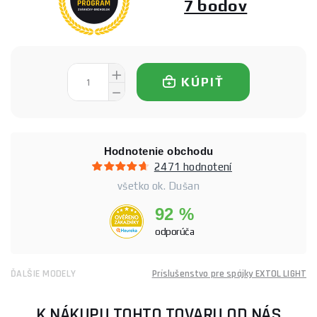
7 bodov
KÚPIŤ
Hodnotenie obchodu
2471 hodnotení
všetko ok. Dušan
92 %
odporúča
ĎALŠIE MODELY
Príslušenstvo pre spájky EXTOL LIGHT
K NÁKUPU TOHTO TOVARU OD NÁS