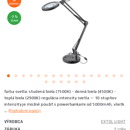
SERVIS+
-3 %
ZĽAVA
farba svetla: studená biela (7500K) - denná biela (4500K) -
teplá biela (2900K) regulácia intenzity svetla — 10 stupňov
intenzity je možné použiť s powerbankami od 5000mAh, všetk
...
(Podrobný popis)
VÝROBCA
EXTOL LIGHT
ZÁRUKA
2 roky