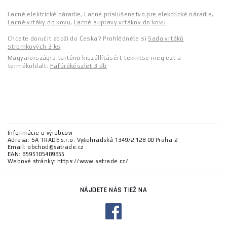
Lacné elektrické náradie
,
Lacné príslušenstvo pre elektrické náradie
,
Lacné vrtáky do kovu
,
Lacné súpravy vrtákov do kovu
Chcete doručit zboží do Česka? Prohlédněte si
Sada vrtáků
stromkových 3 ks
Magyarországra történő kiszállításért tekintse meg ezt a
termékoldalt:
Fafúrókészlet 3 db
Informácie o výrobcovi
Adresa: SA TRADE s.r.o. Vyšehradská 1349/2 128 00 Praha 2
Email: obchod@satrade.cz
EAN: 8595105409855
Webové stránky: https://www.satrade.cz/
NÁJDETE NÁS TIEŽ NA