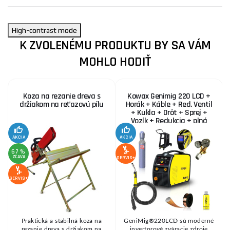
High-contrast mode
K ZVOLENÉMU PRODUKTU BY SA VÁM
MOHLO HODIŤ
Koza na rezanie dreva s
Kowax Genimig 220 LCD +
držiakom na reťazovú pílu
Horák + Káble + Red. Ventil
+ Kukla + Drôt + Sprej +
Vozík + Redukcia + plná
Fľaša Co2
AKCIA
AKCIA
SE
67 %
ZĽAVA
SERVIS+
SERVIS+
Praktická a stabilná koza na
GeniMig®220LCD sú moderné
8
rezanie dreva s držiakom na
invertorové zváracie zdroje