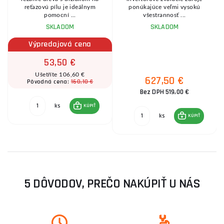
reťazovú pílu je ideálnym
ponúkajúce veľmi vysokú
pomocní ...
všestrannosť ...
SKLADOM
SKLADOM
Výpredajová cena
53,50 €
Ušetříte 106,60 €
627,50 €
160,10 €
Pôvodná cena:
Bez DPH 519,00 €
ks
KÚPIŤ
ks
KÚPIŤ
5 DÔVODOV, PREČO NAKÚPIŤ U NÁS