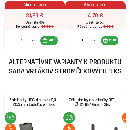
Akčná cena
Akčná cena
31,80 €
4,70 €
Ušetríte 4%
Ušetríte 5%
32,80 €
4,90 €
Pôvodná cena:
Pôvodná cena:
ks
ks
KÚPIŤ
KÚPIŤ
ALTERNATÍVNE VARIANTY K PRODUKTU
SADA VRTÁKOV STROMČEKOVÝCH 3 KS
Záhlbníky HSS do kovu 6,3-
Záhlubníky do vrtačky 90°,
V
20,5 mm kužeľové - 6ks
∅ 12-16-19mm - 3ks
-24 %
-3 %
ZĽAVA
ZĽAVA
SERV