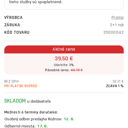
tieto služby sú spoplatnené.
VÝROBCA
Proma
ZÁRUKA
2+1 rok
KÓD TOVARU
25000042
Akčná cena
39,50 €
Ušetríte 3%
Pôvodná cena:
40,70 €
BEZ DPH
32,11 €
PRI PLATBE VOPRED
ZĽAVA 1 %
SKLADOM
u dodávateľa
Možnosti a termíny doručenia:
Osobný odber predajňa Rožnov:
12. 8.
Odberné miesta:
17. 8.