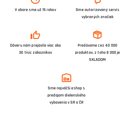
V obore sme už 15 rokov
Sme autorizovaný servis
vybraných značiek
Dôveru nám prejavilo viac ako
Predávame cez 40 000
30 tisíc zákazníkov
produktov, z toho 8 000 je
SKLADOM
Sme najväčší eshop s
predajom dielenského
vybavenia v SR a ČR