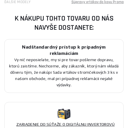
ĎALŠIE MODELY
Súpravy vrtákov do kovu Proma
K NÁKUPU TOHTO TOVARU OD NÁS
NAVYŠE DOSTANETE:
Nadštandardný prístup k prípadným
reklamáciám
Vy nič neposielate, my si pre tovar pošleme dopravu,
ktorú zaistíme. Nechceme, aby zákazník, ktorý nám vkladá
dôveru tým, že nakúpi Sada vrtákov stromčekových 3 ks v
našom obchode, mal pri prípadnej reklamácii nejaké
výdavky.
ZARIADENIE DO SÚŤAŽE O DIGITÁLNU INVERTOROVÚ