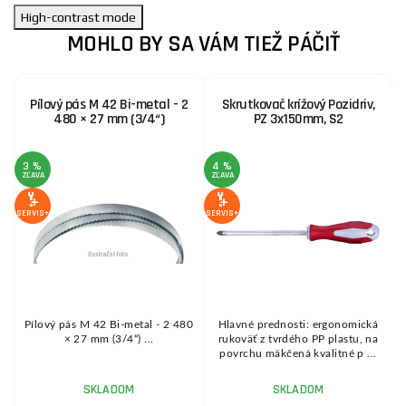
High-contrast mode
MOHLO BY SA VÁM TIEŽ PÁČIŤ
Pílový pás M 42 Bi-metal - 2
Skrutkovač krížový Pozidriv,
480 × 27 mm (3/4“)
PZ 3x150mm, S2
3 %
4 %
1
ZĽAVA
ZĽAVA
Z
SERVIS+
SERVIS+
SE
Pílový pás M 42 Bi-metal - 2 480
Hlavné prednosti: ergonomická
× 27 mm (3/4“) ...
rukoväť z tvrdého PP plastu, na
povrchu mäkčená kvalitné p ...
SKLADOM
SKLADOM