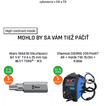
vybavenia v SR a ČR
High-contrast mode
MOHLO BY SA VÁM TIEŽ PÁČIŤ
Wera 066493 Skrutkovací
Sherman DIGIMIG 209 ProHIT
bit 1/4" TX 6 x 25 mm typ
4R + Horák TW-15/3m +
867/1 TORX® - 1KS
Káble
11 %
33 %
ZĽAVA
ZĽAVA
SE
SERVIS+
SERVIS+