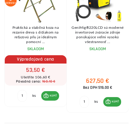
SERVIS+
Praktická a stabilná koza na
GeniMig®220LCD sú moderné
8
rezanie dreva s držiakom na
invertorové zváracie zdroje
reťazovú pílu je ideálnym
ponúkajúce veľmi vysokú
pomocní ...
všestrannosť ...
SKLADOM
SKLADOM
Výpredajová cena
53,50 €
Ušetříte 106,60 €
627,50 €
160,10 €
Pôvodná cena:
Bez DPH 519,00 €
ks
KÚPIŤ
ks
KÚPIŤ