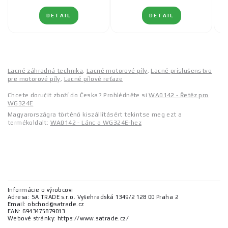
DETAIL
DETAIL
Lacné záhradná technika
,
Lacné motorové píly
,
Lacné príslušenstvo
pre motorové píly
,
Lacné pílové reťaze
Chcete doručit zboží do Česka? Prohlédněte si
WA0142 - Řetěz pro
WG324E
Magyarországra történő kiszállításért tekintse meg ezt a
termékoldalt:
WA0142 - Lánc a WG324E-hez
Informácie o výrobcovi
Adresa: SA TRADE s.r.o. Vyšehradská 1349/2 128 00 Praha 2
Email: obchod@satrade.cz
EAN: 6943475879013
Webové stránky: https://www.satrade.cz/