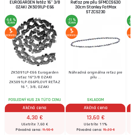
EUROGARDEN řetěz 16" 3/8
Reťaz pre pílu SFMCCS630
OZAKI ZK5091LP-E66
30cm Stanley FatMax
STZCS230
-64 %
-11 %
-18
ZĽAVA
ZĽAVA
ZĽA
SERVIS+
SERVIS+
SERV
ZK5091LP-E66 Eurogarden
Náhradná originálna reťaz pre
reťaz 16"3/8 OZAKI
pílu ...
ZK5091LP-E66PÍLOVÝ REŤAZ
p
16 ", 3/8, OZAKI
POSLEDNÝ KUS ZA TÚTO CENU
SKLADOM
Akčná cena
Akčná cena
4,30 €
13,60 €
Ušetríte 7,60 €
Ušetríte 11%
11,90 €
15,20 €
Pôvodná cena:
Pôvodná cena: