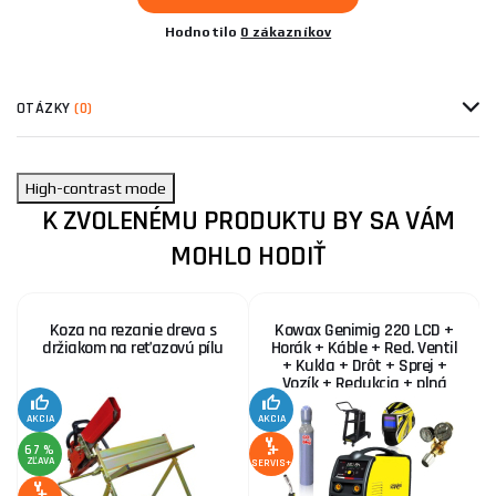
Hodnotilo
0 zákazníkov
OTÁZKY
(0)
High-contrast mode
K ZVOLENÉMU PRODUKTU BY SA VÁM
MOHLO HODIŤ
Koza na rezanie dreva s
Kowax Genimig 220 LCD +
držiakom na reťazovú pílu
Horák + Káble + Red. Ventil
+ Kukla + Drôt + Sprej +
Vozík + Redukcia + plná
Fľaša Co2
AKCIA
AKCIA
SE
67 %
ZĽAVA
SERVIS+