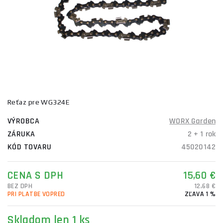
Reťaz pre WG324E
VÝROBCA
WORX Garden
ZÁRUKA
2 + 1 rok
KÓD TOVARU
45020142
CENA S DPH
15,60 €
BEZ DPH
12,68 €
PRI PLATBE VOPRED
ZĽAVA 1 %
Skladom
len 1 ks