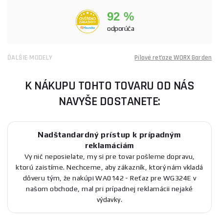
92 %
odporúča
ĎALŠIE MODELY
Pílové reťaze WORX Garden
K NÁKUPU TOHTO TOVARU OD NÁS
NAVYŠE DOSTANETE:
Nadštandardný prístup k prípadným
reklamáciám
Vy nič neposielate, my si pre tovar pošleme dopravu,
ktorú zaistíme. Nechceme, aby zákazník, ktorý nám vkladá
dôveru tým, že nakúpi WA0142 - Reťaz pre WG324E v
našom obchode, mal pri prípadnej reklamácii nejaké
výdavky.