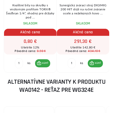
Kvalitné bity na skrutky s
Synergický zvárací stroj DIGIMIG
,
vnútorným profilom TORX®
200 HIT slúži na ručné zváranie
Šesťhran 1/4“, vhodný pre držiaky
ocele a neželezných kovo ...
pod ...
SKLADOM
SKLADOM
Akčná cena
Akčná cena
0,80 €
291,30 €
Ušetríte 12%
Ušetříte 142,80 €
0,90 €
434,10 €
Pôvodná cena:
Pôvodná cena:
ks
ks
KÚPIŤ
KÚPIŤ
ALTERNATÍVNE VARIANTY K PRODUKTU
WA0142 - REŤAZ PRE WG324E