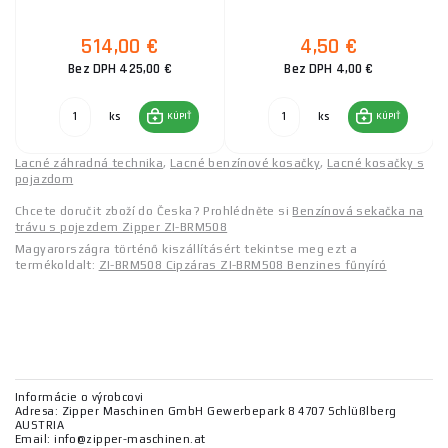
514,00 €
4,50 €
Bez DPH 425,00 €
Bez DPH 4,00 €
ks
ks
KÚPIŤ
KÚPIŤ
Lacné záhradná technika
,
Lacné benzínové kosačky
,
Lacné kosačky s
pojazdom
Chcete doručit zboží do Česka? Prohlédněte si
Benzínová sekačka na
trávu s pojezdem Zipper ZI-BRM508
Magyarországra történő kiszállításért tekintse meg ezt a
termékoldalt:
ZI-BRM508 Cipzáras ZI-BRM508 Benzines fűnyíró
Informácie o výrobcovi
Adresa: Zipper Maschinen GmbH Gewerbepark 8 4707 Schlüßlberg
AUSTRIA
Email: info@zipper-maschinen.at