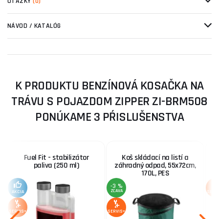
OTÁZKY
(0)
NÁVOD / KATALÓG
K PRODUKTU BENZÍNOVÁ KOSAČKA NA
TRÁVU S POJAZDOM ZIPPER ZI-BRM508
PONÚKAME 3 PŔISLUŠENSTVA
Fuel Fit - stabilizátor
Koš skládací na listí a
K
paliva (250 ml)
záhradný odpad, 55x72cm,
170L, PES
-3 %
ZĽAVA
AKCIA
SERV
SERVIS+
SERVIS+