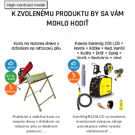
High-contrast mode
K ZVOLENÉMU PRODUKTU BY SA VÁM
MOHLO HODIŤ
Koza na rezanie dreva s
Kowax Genimig 220 LCD +
držiakom na reťazovú pílu
Horák + Káble + Red. Ventil
+ Kukla + Drôt + Sprej +
Vozík + Redukcia + plná
Fľaša Co2
AKCIA
AKCIA
SE
67 %
ZĽAVA
SERVIS+
SERVIS+
Praktická a stabilná koza na
GeniMig®220LCD sú moderné
8
rezanie dreva s držiakom na
invertorové zváracie zdroje
reťazovú pílu je ideálnym
ponúkajúce veľmi vysokú
pomocní ...
všestrannosť ...