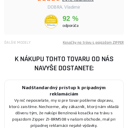
DOBRA. Vladimir
92 %
odporúča
ĎALŠIE MODELY
Kosačky na trávu s pojazdom ZIPPER
K NÁKUPU TOHTO TOVARU OD NÁS
NAVYŠE DOSTANETE:
Nadštandardný prístup k prípadným
reklamáciám
Vy nič neposielate, my si pre tovar pošleme dopravu,
ktorú zaistíme. Nechceme, aby zákazník, ktorý nám vkladá
dôveru tým, že nakúpi Benzínová kosačka na trávu s
pojazdom Zipper ZI-BRM508 v našom obchode, mal pri
prípadnej reklamácii nejaké výdavky.