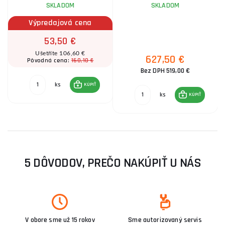
SKLADOM
SKLADOM
Výpredajová cena
53,50 €
Ušetříte 106,60 €
627,50 €
160,10 €
Pôvodná cena:
Bez DPH 519,00 €
ks
KÚPIŤ
ks
KÚPIŤ
5 DÔVODOV, PREČO NAKÚPIŤ U NÁS
V obore sme už 15 rokov
Sme autorizovaný servis