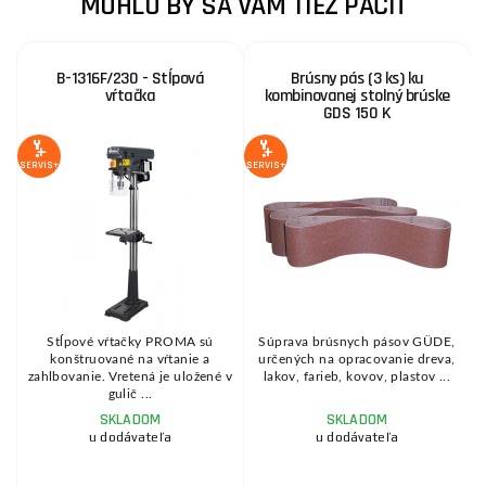
MOHLO BY SA VÁM TIEŽ PÁČIŤ
B-1316F/230 - Stĺpová
Brúsny pás (3 ks) ku
vŕtačka
kombinovanej stolný brúske
GDS 150 K
MO
SERVIS+
SERVIS+
SE
Stĺpové vŕtačky PROMA sú
Súprava brúsnych pásov GÜDE,
a
konštruované na vŕtanie a
určených na opracovanie dreva,
zahlbovanie. Vretená je uložené v
lakov, farieb, kovov, plastov ...
gulič ...
SKLADOM
SKLADOM
u dodávateľa
u dodávateľa