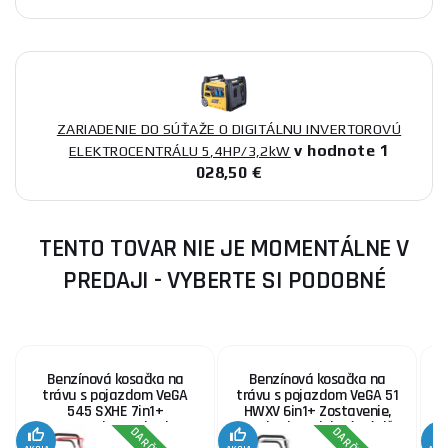
ZARIADENIE DO SÚŤAŽE O DIGITÁLNU INVERTOROVÚ
v hodnote 1
ELEKTROCENTRÁLU 5,4HP/3,2kW
028,50 €
TENTO TOVAR NIE JE MOMENTÁLNE V
PREDAJI - VYBERTE SI PODOBNÉ
Benzínová kosačka na
Benzínová kosačka na
trávu s pojazdom VeGA
trávu s pojazdom VeGA 51
545 SXHE 7in1+
HWXV 6in1+ Zostavenie,
4
Zostavenie, servis plus,
servis plus, olejová náplň
kanister, olej, kefa