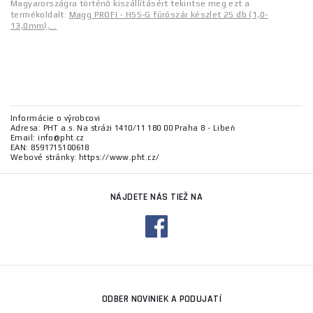
Magyarországra történő kiszállításért tekintse meg ezt a
termékoldalt:
Magg PROFI - HSS-G fúrószár készlet 25 db (1,0-
13,0mm),...
Informácie o výrobcovi
Adresa: PHT a.s. Na stráži 1410/11 180 00 Praha 8 - Libeň
Email: info@pht.cz
EAN: 8591715100618
Webové stránky: https://www.pht.cz/
NÁJDETE NÁS TIEŽ NA
ODBER NOVINIEK A PODUJATÍ