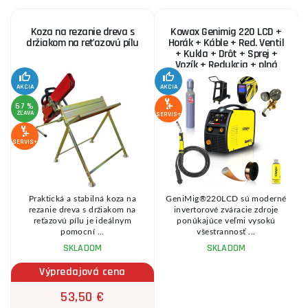
Koza na rezanie dreva s
Kowax Genimig 220 LCD +
držiakom na reťazovú pílu
Horák + Káble + Red. Ventil
+ Kukla + Drôt + Sprej +
Vozík + Redukcia + plná
Fľaša Co2
AKCIA
AKCIA
SE
67 %
ZĽAVA
SERVIS+
SERVIS+
Praktická a stabilná koza na
GeniMig®220LCD sú moderné
8
rezanie dreva s držiakom na
invertorové zváracie zdroje
reťazovú pílu je ideálnym
ponúkajúce veľmi vysokú
pomocní ...
všestrannosť ...
SKLADOM
SKLADOM
Výpredajová cena
53,50 €