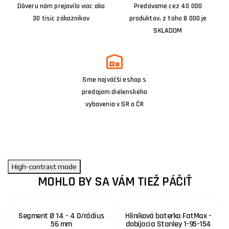
Dôveru nám prejavilo viac ako
Predávame cez 40 000
30 tisíc zákazníkov
produktov, z toho 8 000 je
SKLADOM
Sme najväčší eshop s
predajom dielenského
vybavenia v SR a ČR
High-contrast mode
MOHLO BY SA VÁM TIEŽ PÁČIŤ
Segment Ø 14 - 4 D/rádius
Hliníková baterka FatMax -
56 mm
dobíjacia Stanley 1-95-154