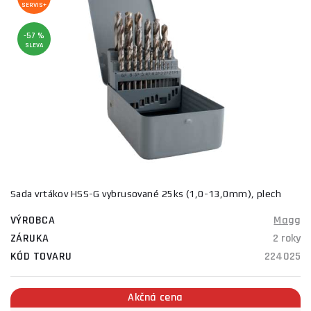
SERVIS+
-57 %
SLEVA
Sada vrtákov HSS-G vybrusované 25ks (1,0-13,0mm), plech
VÝROBCA
Magg
ZÁRUKA
2 roky
KÓD TOVARU
224025
Akčná cena