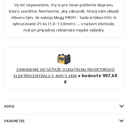
Vy nič neposielate, my si pre tovar pošleme dopravu,
ktorú zaistíme. Nechceme, aby zákazník, ktorý nám vkladá
dôveru tým, že nakúpi Magg PROFI - Sada vrtákov HSS-G
vybrusované 25 ks (1,0-13,0mm), ... v našom obchode,
mal pri prípadnej reklamácii nejaké výdavky.
ZARIADENIE DO SÚŤAŽE O DIGITÁLNU INVERTOROVÚ
v hodnote 997,60
ELEKTROCENTRÁLU 5,4HP/3,2kW
€
POPIS
PARAMETRE