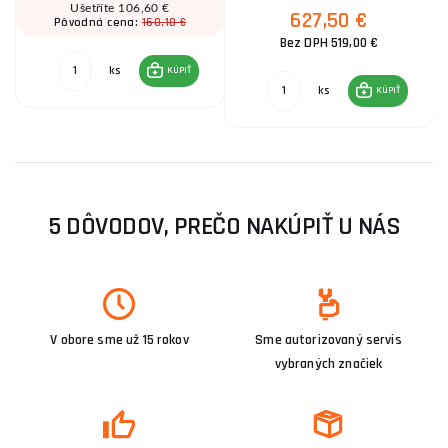
Ušetříte 106,60 €
627,50 €
160,10 €
Pôvodná cena:
Bez DPH 519,00 €
ks
KÚPIŤ
ks
KÚPIŤ
5 DÔVODOV, PREČO NAKÚPIŤ U NÁS
V obore sme už 15 rokov
Sme autorizovaný servis
vybraných značiek