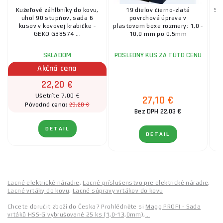
Kužeľové záhlbníky do kovu,
19 dielov čierno-zlatá
Sú
uhol 90 stupňov, sada 6
povrchová úprava v
kusov v kovovej krabičke -
plastovom boxe rozmery: 1,0 -
GEKO G38574 ...
10,0 mm po 0,5mm
SKLADOM
POSLEDNÝ KUS ZA TÚTO CENU
Akčná cena
22,20 €
Ušetríte 7,00 €
27,10 €
29,20 €
Pôvodná cena:
Bez DPH 22,03 €
DETAIL
DETAIL
Lacné elektrické náradie
,
Lacné príslušenstvo pre elektrické náradie
,
Lacné vrtáky do kovu
,
Lacné súpravy vrtákov do kovu
Chcete doručit zboží do Česka? Prohlédněte si
Magg PROFI - Sada
vrtáků HSS-G vybrušované 25 ks (1,0-13,0mm),…