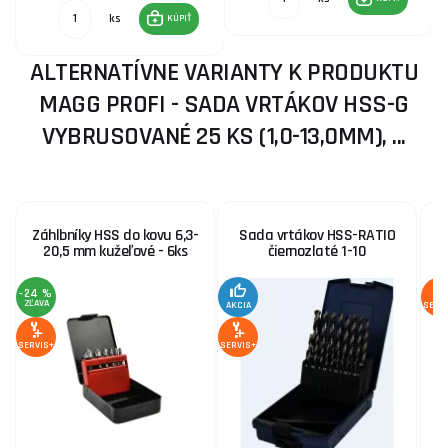
ks
KÚPIŤ
ALTERNATÍVNE VARIANTY K PRODUKTU
MAGG PROFI - SADA VRTÁKOV HSS-G
VYBRUSOVANÉ 25 KS (1,0-13,0MM), ...
Záhlbníky HSS do kovu 6,3-
Sada vrtákov HSS-RATIO
20,5 mm kužeľové - 6ks
čiernozlaté 1-10
-24 %
ZĽAVA
AKCIA
SERV
SERVIS+
SERVIS+