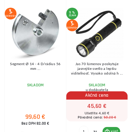
9 %
ZĽAVA
SERVIS+
SE
SERVIS+
e
Segment Ø 14 - 4 D/rádius 56
Jas 70 lúmenov poskytuje
mm ...
jasnejšie svetlo a lepšiu
viditeľnosť. Vysoko odolná h ...
SKLADOM
SKLADOM
u dodávateľa
Akčná cena
45,60 €
Ušetříte 4,60 €
99,60 €
50,20 €
Pôvodná cena:
Bez DPH 82,00 €
ks
KÚPIŤ