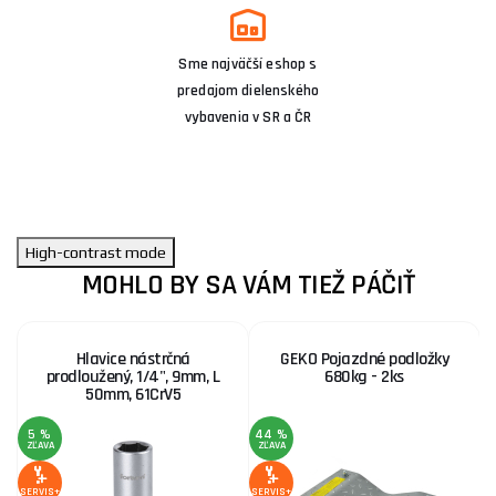
Sme najväčší eshop s
predajom dielenského
vybavenia v SR a ČR
High-contrast mode
MOHLO BY SA VÁM TIEŽ PÁČIŤ
Hlavice nástrčná
GEKO Pojazdné podložky
prodloužený, 1/4", 9mm, L
680kg - 2ks
50mm, 61CrV5
5 %
44 %
ZĽAVA
ZĽAVA
Z
SERVIS+
SERVIS+
SE