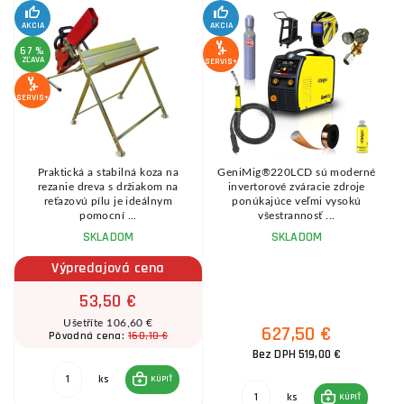
Fľaša Co2
AKCIA
AKCIA
SE
67 %
ZĽAVA
SERVIS+
SERVIS+
Praktická a stabilná koza na
GeniMig®220LCD sú moderné
8
rezanie dreva s držiakom na
invertorové zváracie zdroje
reťazovú pílu je ideálnym
ponúkajúce veľmi vysokú
pomocní ...
všestrannosť ...
SKLADOM
SKLADOM
Výpredajová cena
53,50 €
Ušetříte 106,60 €
627,50 €
160,10 €
Pôvodná cena:
Bez DPH 519,00 €
ks
KÚPIŤ
ks
KÚPIŤ