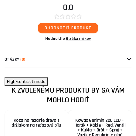
0.0
OHODNOTIŤ PRODUKT
Hodnotilo
0 zákazníkov
OTÁZKY
(0)
High-contrast mode
K ZVOLENÉMU PRODUKTU BY SA VÁM
MOHLO HODIŤ
Koza na rezanie dreva s
Kowax Genimig 220 LCD +
držiakom na reťazovú pílu
Horák + Káble + Red. Ventil
+ Kukla + Drôt + Sprej +
Vozík + Redukcia + plná