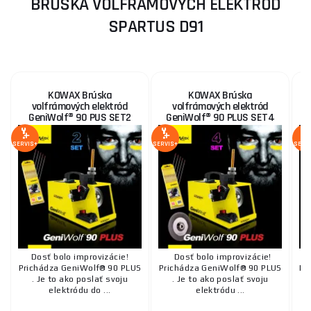
BRÚSKA VOLFRÁMOVÝCH ELEKTRÓD
SPARTUS D91
KOWAX Brúska
KOWAX Brúska
volfrámových elektród
volfrámových elektród
GeniWolf® 90 PUS SET2
GeniWolf® 90 PLUS SET4
SERVIS+
SERVIS+
SERV
Dosť bolo improvizácie!
Dosť bolo improvizácie!
Prichádza GeniWolf® 90 PLUS
Prichádza GeniWolf® 90 PLUS
Pr
. Je to ako poslať svoju
. Je to ako poslať svoju
elektródu do ...
elektródu ...