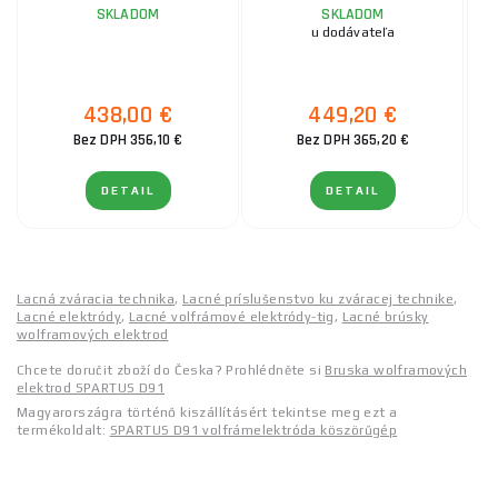
SKLADOM
SKLADOM
u dodávateľa
438,00 €
449,20 €
Bez DPH 356,10 €
Bez DPH 365,20 €
DETAIL
DETAIL
Lacná zváracia technika
,
Lacné príslušenstvo ku zváracej technike
,
Lacné elektródy
,
Lacné volfrámové elektródy-tig
,
Lacné brúsky
wolframových elektrod
Chcete doručit zboží do Česka? Prohlédněte si
Bruska wolframových
elektrod SPARTUS D91
Magyarországra történő kiszállításért tekintse meg ezt a
termékoldalt:
SPARTUS D91 volfrámelektróda köszörűgép