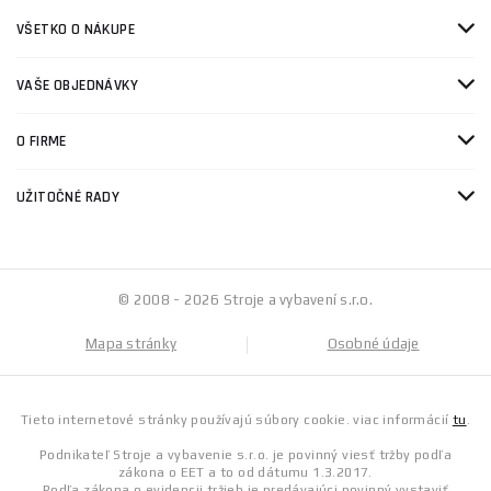
VŠETKO O NÁKUPE
VAŠE OBJEDNÁVKY
O FIRME
UŽITOČNÉ RADY
© 2008 - 2026 Stroje a vybavení s.r.o.
Mapa stránky
Osobné údaje
Tieto internetové stránky používajú súbory cookie. viac informácií
tu
.
Podnikateľ Stroje a vybavenie s.r.o. je povinný viesť tržby podľa
zákona o EET a to od dátumu 1.3.2017.
Podľa zákona o evidencii tržieb je predávajúci povinný vystaviť