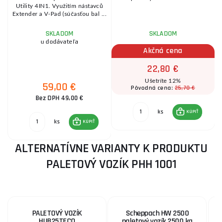
Utility 4IN1. Využitím nástavců
Extender a V-Pad (súčasťou bal ...
SKLADOM
SKLADOM
u dodávateľa
Akčná cena
22,80 €
Ušetríte 12%
59,00 €
25,70 €
Pôvodná cena:
Bez DPH 49,00 €
ks
KÚPIŤ
ks
KÚPIŤ
ALTERNATÍVNE VARIANTY K PRODUKTU
PALETOVÝ VOZÍK PHH 1001
PALETOVÝ VOZÍK
Scheppach HW 2500
H
HUB25TECO
paletový vozík 2500 kg