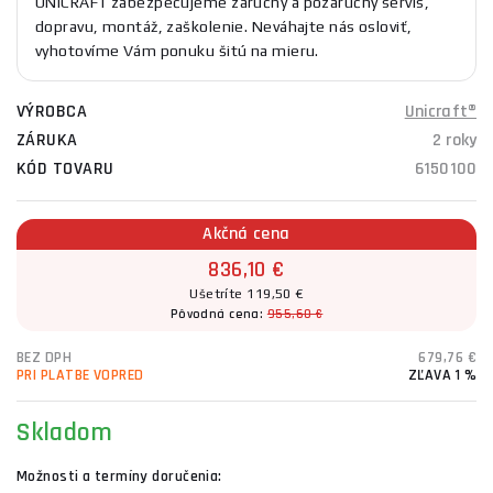
UNICRAFT zabezpečujeme záručný a pozáručný servis,
dopravu, montáž, zaškolenie. Neváhajte nás osloviť,
vyhotovíme Vám ponuku šitú na mieru.
VÝROBCA
Unicraft®
ZÁRUKA
2 roky
KÓD TOVARU
6150100
Akčná cena
836,10 €
Ušetríte 119,50 €
Pôvodná cena:
955,60 €
BEZ DPH
679,76 €
PRI PLATBE VOPRED
ZĽAVA 1 %
Skladom
Možnosti a termíny doručenia: