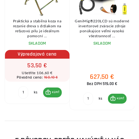
Praktická a stabilná koza na
GeniMig®220LCD sú moderné
8
rezanie dreva s držiakom na
invertorové zváracie zdroje
reťazovú pílu je ideálnym
ponúkajúce veľmi vysokú
pomocní ...
všestrannosť ...
SKLADOM
SKLADOM
Výpredajová cena
53,50 €
Ušetříte 106,60 €
627,50 €
160,10 €
Pôvodná cena:
Bez DPH 519,00 €
ks
KÚPIŤ
ks
KÚPIŤ