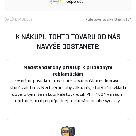
odporúča
ĎALŠIE MODELY
Paletové vozíky Unicraft®
K NÁKUPU TOHTO TOVARU OD NÁS
NAVYŠE DOSTANETE:
Nadštandardný prístup k prípadným
reklamáciám
Vy nič neposielate, my si pre tovar pošleme dopravu,
ktorú zaistíme. Nechceme, aby zákazník, ktorý nám vkladá
dôveru tým, že nakúpi Paletový vozík PHH 1001 v našom
obchode, mal pri prípadnej reklamácii nejaké výdavky.