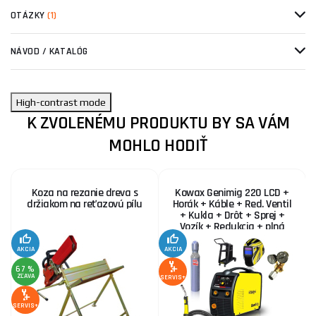
OTÁZKY
(1)
NÁVOD / KATALÓG
High-contrast mode
K ZVOLENÉMU PRODUKTU BY SA VÁM
MOHLO HODIŤ
Koza na rezanie dreva s
Kowax Genimig 220 LCD +
držiakom na reťazovú pílu
Horák + Káble + Red. Ventil
+ Kukla + Drôt + Sprej +
Vozík + Redukcia + plná
Fľaša Co2
AKCIA
AKCIA
SE
67 %
ZĽAVA
SERVIS+
SERVIS+