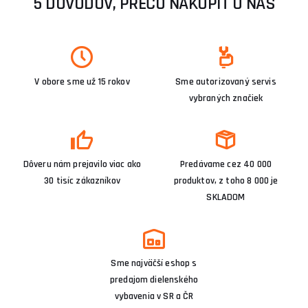
5 DÔVODOV, PREČO NAKÚPIŤ U NÁS
V obore sme už 15 rokov
Sme autorizovaný servis
vybraných značiek
Dôveru nám prejavilo viac ako
Predávame cez 40 000
30 tisíc zákazníkov
produktov, z toho 8 000 je
SKLADOM
Sme najväčší eshop s
predajom dielenského
vybavenia v SR a ČR