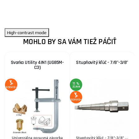
High-contrast mode
MOHLO BY SA VÁM TIEŽ PÁČIŤ
Svorka Utility 4IN1 (UG85M-
Stupňovitý kľúč - 7/8"-3/8"
C3)
11 %
ZĽAVA
Z
SERVIS+
SERVIS+
SE
Univerzálna posuvná závorka
Stupňovitý kľúč - 7/8"-3/8" ...