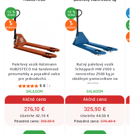
-13 %
-12 %
ZĽAVA
ZĽAVA
AKC
-15
ZĽA
SERVIS+
SERVIS+
SERV
Paletový vozík Holzmann
Ručný paletový vozík
P
HUB25TECO má tandemové
Scheppach HW 2500 s
v
pneumatiky a pojazdné valce
nosnosťou 2500 kg je
t
pre jednoduchú ...
ideálnym pomocníkom na
manip ...
5.0
1x
SKLADOM
SKLADOM
Akčná cena
Akčná cena
276,10 €
325,90 €
Ušetríte 42,10 €
Ušetríte 44,50 €
318,20 €
370,40 €
Pôvodná cena:
Pôvodná cena: