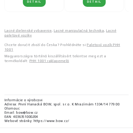
DETAIL
DETAIL
Lacné dielenské vybavenie
,
Lacné manipulačná technika
,
Lacné
paletové vozíky
Chcete doručit zboží do Česka? Prohlédněte si
Paletový vozík PHH
1001
Magyarországra történő kiszállításért tekintse meg ezt a
termékoldalt:
PHH 1001 raklapemelő
Informácie o výrobcovi
Adresa: První Hanacká BOW, spol. s r.o. K Mrazírnám 1334/14 779 00
Olomouc
Email: bow@bow.cz
EAN: 4036351000204
Webové stránky: https://www.bow.cz/