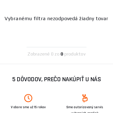
Vybranému filtra nezodpovedá žiadny tovar
Zobrazené
0 zo
0
produktov
5 DÔVODOV, PREČO NAKÚPIŤ U NÁS
V obore sme už 15 rokov
Sme autorizovaný servis