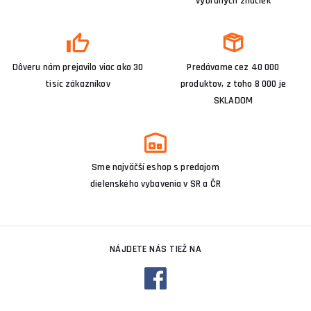
vybraných značiek
Dôveru nám prejavilo viac ako 30
Predávame cez 40 000
tisíc zákazníkov
produktov, z toho 8 000 je
SKLADOM
Sme najväčší eshop s predajom
dielenského vybavenia v SR a ČR
NÁJDETE NÁS TIEŽ NA