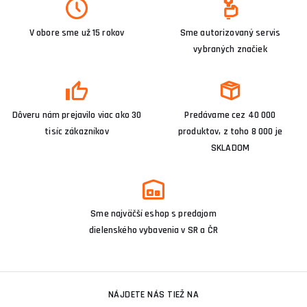
V obore sme už 15 rokov
Sme autorizovaný servis
vybraných značiek
Dôveru nám prejavilo viac ako 30
Predávame cez 40 000
tisíc zákazníkov
produktov, z toho 8 000 je
SKLADOM
Sme najväčší eshop s predajom
dielenského vybavenia v SR a ČR
NÁJDETE NÁS TIEŽ NA