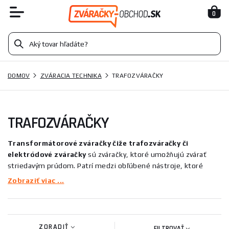
0
DOMOV
ZVÁRACIA TECHNIKA
TRAFOZVÁRAČKY
TRAFOZVÁRAČKY
Transformátorové zváračky čiže trafozváračky či
elektródové zváračky
sú zváračky, ktoré umožňujú zvárať
striedavým prúdom. Patrí medzi obľúbené nástroje, ktoré
možno použiť na zváranie a majú všestranné využitie. Zvárací
Zobraziť viac ...
transformátor umožňuje pracovať s rôznymi kovovými
materiálmi, zvárať spoje aj navarovať drobnejšie komponenty.
Zvarené spoje majú veľmi dobré vlastnosti, niekedy dokonca
lepšie ako pôvodné materiály. Trafozváračky sú buď
ZORADIŤ
FILTROVAŤ