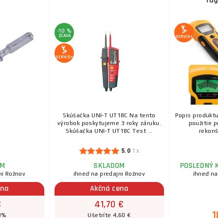
Tag
-10 %
ZĽAVA
SERVIS+
SERVIS+
Skúšačka UNI-T UT18C Na tento
Popis produktu
výrobok poskytujeme 3 roky záruku.
použitie p
Skúšačka UNI-T UT18C Test ...
rekonšt
5.0
1x
OM
SKLADOM
POSLEDNÝ 
ni Rožnov
ihneď na predajni Rožnov
ihneď na
ena
Akčná cena
€
41,70 €
1
 3%
Ušetríte 4,60 €