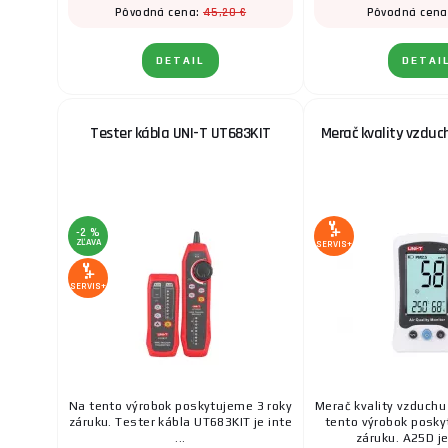
45,20 €
Pôvodná cena:
Pôvodná cena
DETAIL
DETAI
Tester kábla UNI-T UT683KIT
Merač kvality vzduc
-2 %
ZĽAVA
SERVIS+
SERVIS+
Na tento výrobok poskytujeme 3 roky
Merač kvality vzduch
záruku. Tester kábla UT683KIT je inte
tento výrobok posky
...
záruku. A25D je 