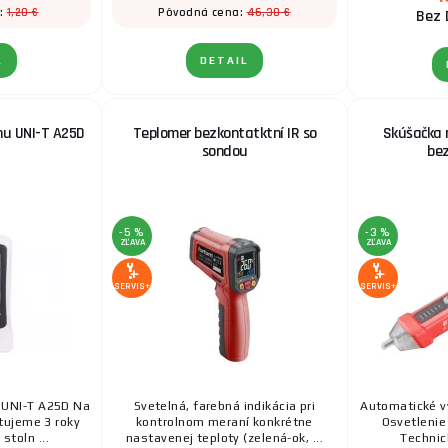
1,20 €
46,30 €
:
Pôvodná cena:
Bez 
L
DETAIL
hu UNI-T A25D
Teplomer bezkontatktní IR so
Skúšačka 
sondou
be
-5 %
-3 %
ZĽAVA
ZĽAVA
SERVIS+
SERVIS+
u UNI-T A25D Na
Svetelná, farebná indikácia pri
Automatické vy
tujeme 3 roky
kontrolnom meraní konkrétne
Osvetlenie
stoln ...
nastavenej teploty (zelená-ok, ...
Technic