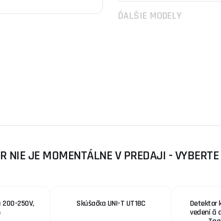
ĎALŠIE MODELY
R NIE JE MOMENTÁLNE V PREDAJI - VYBERTE
 200-250V,
Skúšačka UNI-T UT18C
Detektor k
m
vedení či