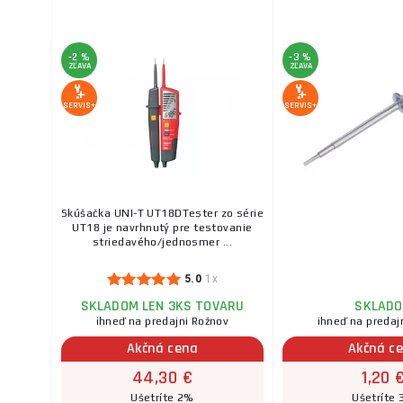
-2 %
-3 %
ZĽAVA
ZĽAVA
SERVIS+
SERVIS+
Skúšačka UNI-T UT18DTester zo série
UT18 je navrhnutý pre testovanie
striedavého/jednosmer ...
5.0
1x
SKLADOM LEN 3KS TOVARU
SKLAD
ihneď na predajni Rožnov
ihneď na predaj
Akčná cena
Akčná c
44,30 €
1,20 
Ušetríte 2%
Ušetríte