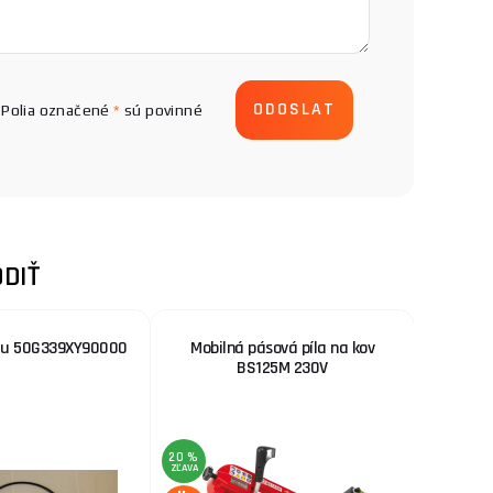
Polia označené
*
sú povinné
DIŤ
du 50G339XY90000
Mobilná pásová píla na kov
Tlako
BS125M 230V
20 %
13 %
ZĽAVA
ZĽAVA