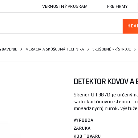
VERNOSTNÝ PROGRAM
PRE FIRMY
VYBAVENIE
MERACIA A SKÚŠOBNÁ TECHNIKA
SKÚŠOBNÉ PRÍSTROJE
DETEKTOR KOVOV A E
Skener UT387D je určený na
sadrokartónovou stenou - n
mosadzných) rúrok, výstuže 
VÝROBCA
ZÁRUKA
KÓD TOVARU