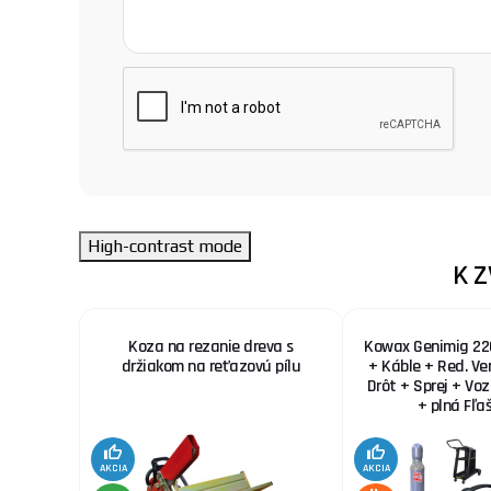
High-contrast mode
K 
agg
Koza na rezanie dreva s
Kowax Genimig 22
držiakom na reťazovú pílu
+ Káble + Red. Ve
Drôt + Sprej + Vo
+ plná Fľa
AKCIA
AKCIA