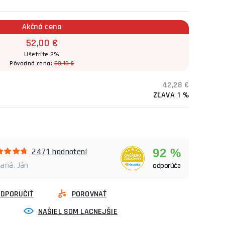
Akčná cena
52,00 €
Ušetríte 2%
Pôvodná cena:
53,10 €
42,28 €
ZĽAVA 1 %
92 %
2471 hodnotení
šaná. Ján
odporúča
ODPORUČIŤ
POROVNAŤ
NAŠIEL SOM LACNEJŠIE