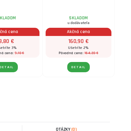
KLADOM
SKLADOM
u dodávateľa
čná cena
Akčná cena
8,80 €
160,90 €
etríte 3%
Ušetríte 2%
9,10 €
164,20 €
ná cena:
Pôvodná cena:
DETAIL
DETAIL
OTÁZKY
(0)