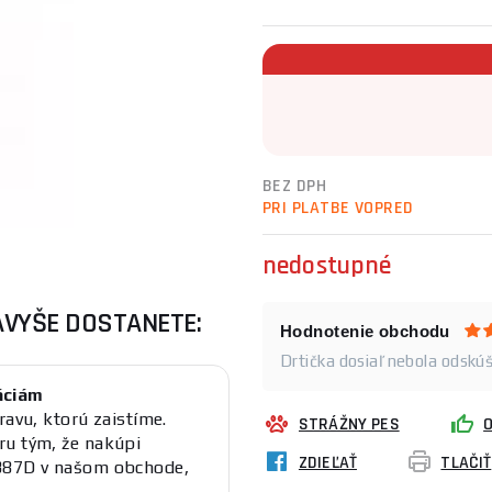
BEZ DPH
PRI PLATBE VOPRED
nedostupné
AVYŠE DOSTANETE:
Hodnotenie obchodu
Drtička dosiaľ nebola odskú
áciám
ravu, ktorú zaistíme.
STRÁŽNY PES
ru tým, že nakúpi
ZDIEĽAŤ
TLAČIŤ
T387D v našom obchode,