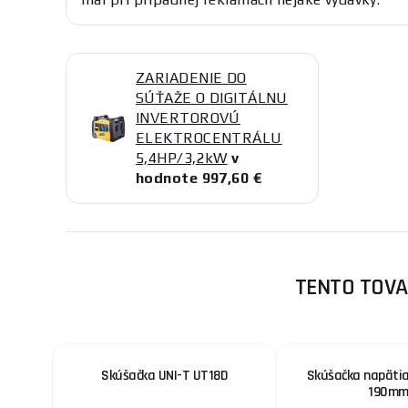
ZARIADENIE DO
SÚŤAŽE O DIGITÁLNU
INVERTOROVÚ
ELEKTROCENTRÁLU
5,4HP/3,2kW
v
hodnote 997,60 €
TENTO TOVA
Skúšačka UNI-T UT18D
Skúšačka napätia
190m