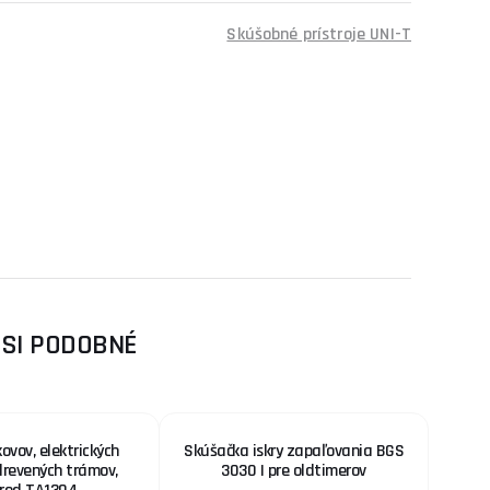
Skúšobné prístroje UNI-T
 SI PODOBNÉ
ovov, elektrických
Skúšačka iskry zapaľovania BGS
 drevených trámov,
3030 | pre oldtimerov