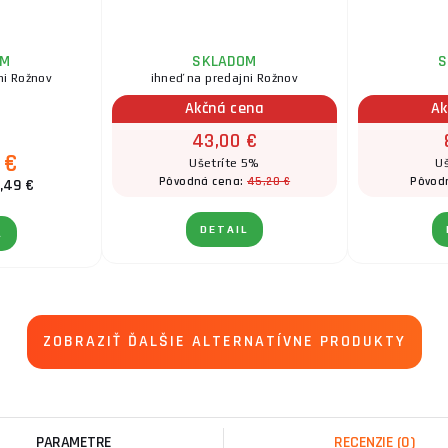
OM
SKLADOM
S
ni Rožnov
ihneď na predajni Rožnov
Akčná cena
Ak
43,00 €
 €
Ušetríte 5%
Uš
45,20 €
Pôvodná cena:
Pôvod
,49 €
DETAIL
L
ZOBRAZIŤ ĎALŠIE ALTERNATÍVNE PRODUKTY
PARAMETRE
RECENZIE
(0)