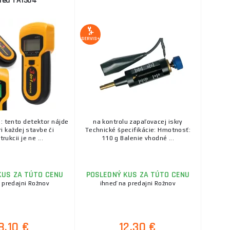
red TA1304
SERVIS+
: tento detektor nájde
na kontrolu zapaľovacej iskry
ri každej stavbe či
Technické špecifikácie: Hmotnosť:
rukcii je ne ...
110 g Balenie vhodné ...
KUS ZA TÚTO CENU
POSLEDNÝ KUS ZA TÚTO CENU
 predajni Rožnov
ihneď na predajni Rožnov
8,10 €
12,30 €