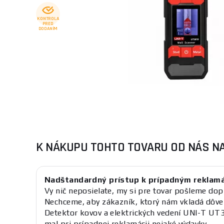
KONTROLA
PRED
DODANÍM
K NÁKUPU TOHTO TOVARU OD NÁS N
Nadštandardný prístup k prípadným reklam
Vy nič neposielate, my si pre tovar pošleme dop
Nechceme, aby zákazník, ktorý nám vkladá dôve
Detektor kovov a elektrických vedení UNI-T U
mal pri prípadnej reklamácii nejaké výdavky.