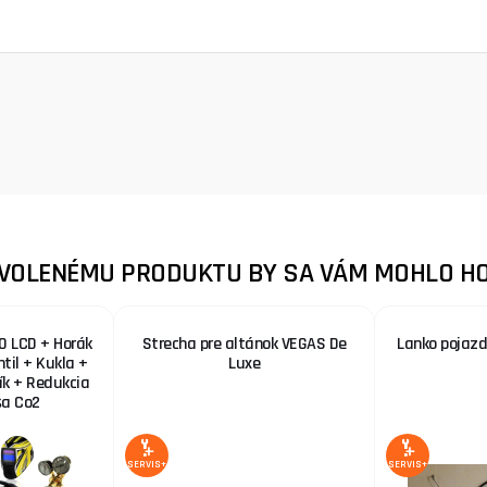
ZVOLENÉMU PRODUKTU BY SA VÁM MOHLO HO
0 LCD + Horák
Strecha pre altánok VEGAS De
Lanko pojaz
ntil + Kukla +
Luxe
zík + Redukcia
ša Co2
SERVIS+
SERVIS+