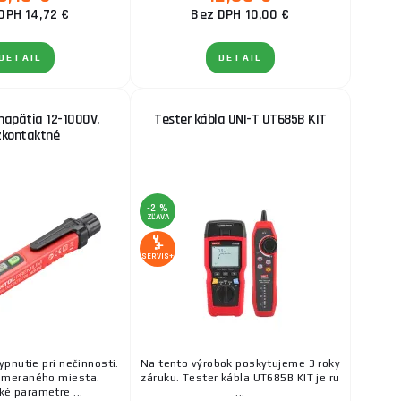
DPH 14,72 €
Bez DPH 10,00 €
DETAIL
DETAIL
napätia 12-1000V,
Tester kábla UNI-T UT685B KIT
zkontaktné
-2 %
ZĽAVA
SERVIS+
pnutie pri nečinnosti.
Na tento výrobok poskytujeme 3 roky
 meraného miesta.
záruku. Tester kábla UT685B KIT je ru
ké parametre ...
...