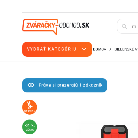
VYBRAŤ KATEGÓRIU
DOMOV
DIELENSKÉ 
Práve si prezerajú 1 zákazník
SERVIS+
-2 %
ZĽAVA