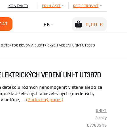
KONTAKTY
PRIHLÁSIŤ
REGISTROVAŤ
SK
0,00 €
0
DETEKTOR KOVOV A ELEKTRICKÝCH VEDENÍ UNI-T UT387D
LEKTRICKÝCH VEDENÍ UNI-T UT387D
 detekciu rôznych nehomogenít v stene alebo za
apríklad železných a neželezných (medených,
v betóne, ...
(Podrobný popis)
UNI-T
3 roky
07760246