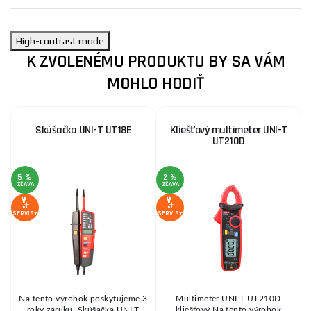
High-contrast mode
K ZVOLENÉMU PRODUKTU BY SA VÁM
MOHLO HODIŤ
Skúšačka UNI-T UT18E
Kliešťový multimeter UNI-T
UT210D
5 %
2 %
1
ZĽAVA
ZĽAVA
Z
SERVIS+
SERVIS+
SE
Na tento výrobok poskytujeme 3
Multimeter UNI-T UT210D
roky záruku. Skúšačka UNI-T
kliešťový Na tento výrobok