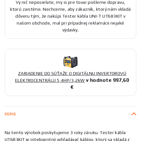
Vy nič neposielate, my si pre tovar pošleme dopravu,
ktorú zaistíme. Nechceme, aby zákazník, ktorý nám vkladá
dôveru tým, že nakúpi Tester kábla UNI-T UT683KIT v
našom obchode, mal pri prípadnej reklamácii nejaké
výdavky.
ZARIADENIE DO SÚŤAŽE O DIGITÁLNU INVERTOROVÚ
v hodnote 997,60
ELEKTROCENTRÁLU 5,4HP/3,2kW
€
POPIS
Na tento výrobok poskytujeme 3 roky záruku. Tester kábla
UT683KIT je inteligentný vyhľadávač káblov, ktorý sa skladá z