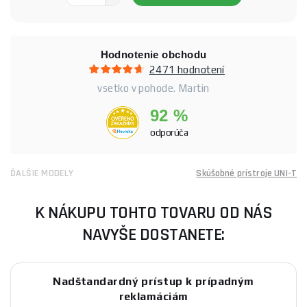
Hodnotenie obchodu
2471 hodnotení
vsetko v pohode. Martin
92 %
odporúča
ĎALŠIE MODELY
Skúšobné prístroje UNI-T
K NÁKUPU TOHTO TOVARU OD NÁS
NAVYŠE DOSTANETE:
Nadštandardný prístup k prípadným
reklamáciám