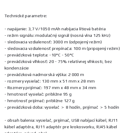
Technické parametre:
- napájanie: 3,7 V/1050 mAh nabíjacia lítiová batéria
- režim signálu: modulačný signál (nosná vlna 125 kHz)
- sledovacia vzdialenosť: 3000 m (odpojený režim)
- sledovacia vzdialenosť prepínača: 100 m (pripojený režim)
- prevádzková teplota: -10°C - 50°C
- prevádzková vlhkosť: 20 - 75% relatívnej vlhkosti, bez
kondenzácie
- prevádzková nadmorská výška: 2 000 m
- rozmery vysielač: 130 mm x 51 mm x 28 mm
- Rozmery prijímač: 197 mm x 48 mm x 34 mm
- hmotnosť vysielač: približne 95 g
- hmotnosť prijímač: približne 127 g
- prevádzková doba: vysielač ＞ 8 hodín, prijímač ＞ 5 hodín
- obsah balenia: vysielač, prijímač, USB nabíjací kábel, RJ11
kábel adaptéra, RJ11 adaptér pre krokosvorku, RJ45 kábel