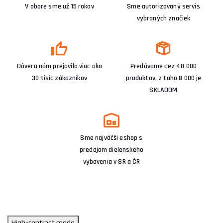
V obore sme už 15 rokov
Sme autorizovaný servis
vybraných značiek
Dôveru nám prejavilo viac ako
Predávame cez 40 000
30 tisíc zákazníkov
produktov, z toho 8 000 je
SKLADOM
Sme najväčší eshop s
predajom dielenského
vybavenia v SR a ČR
High-contrast mode