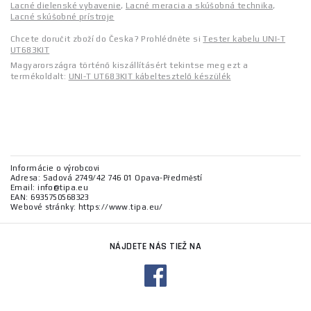
Lacné dielenské vybavenie
,
Lacné meracia a skúšobná technika
,
Lacné skúšobné prístroje
Chcete doručit zboží do Česka? Prohlédněte si
Tester kabelu UNI-T
UT683KIT
Magyarországra történő kiszállításért tekintse meg ezt a
termékoldalt:
UNI-T UT683KIT kábeltesztelő készülék
Informácie o výrobcovi
Adresa: Sadová 2749/42 746 01 Opava-Předměstí
Email: info@tipa.eu
EAN: 6935750568323
Webové stránky: https://www.tipa.eu/
NÁJDETE NÁS TIEŽ NA