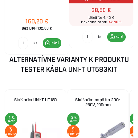
38,50 €
Ušetříte 4,40 €
160,20 €
42,90 €
Pôvodná cena:
Bez DPH 132,00 €
ks
KÚPIŤ
ks
KÚPIŤ
ALTERNATÍVNE VARIANTY K PRODUKTU
TESTER KÁBLA UNI-T UT683KIT
Skúšačka UNI-T UT18D
Skúšačka napätia 200-
250V, 190mm
-2 %
-3 %
-10
ZĽAVA
ZĽAVA
ZĽA
SERVIS+
SERVIS+
SERV