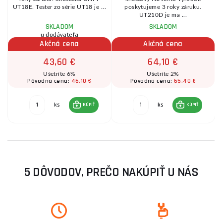
v
UT18E. Tester zo série UT18 je ...
poskytujeme 3 roky záruku.
UT210D je ma ...
SKLADOM
SKLADOM
u dodávateľa
Akčná cena
Akčná cena
43,60 €
64,10 €
Ušetríte 6%
Ušetríte 2%
46,10 €
65,40 €
Pôvodná cena:
Pôvodná cena:
ks
ks
KÚPIŤ
KÚPIŤ
5 DÔVODOV, PREČO NAKÚPIŤ U NÁS