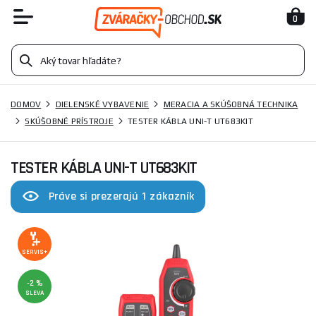
0
DOMOV
DIELENSKÉ VYBAVENIE
MERACIA A SKÚŠOBNÁ TECHNIKA
SKÚŠOBNÉ PRÍSTROJE
TESTER KÁBLA UNI-T UT683KIT
TESTER KÁBLA UNI-T UT683KIT
Práve si prezerajú 1 zákazník
SERVIS+
-2 %
SLEVA