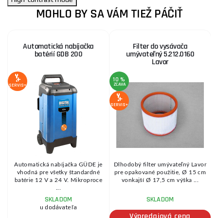
MOHLO BY SA VÁM TIEŽ PÁČIŤ
Automatická nabíjačka
Filter do vysávača
batérií GDB 200
umývateľný 5.212.0160
Lavor
10 %
ZĽAVA
Z
SERVIS+
SERVIS+
SE
Automatická nabíjačka GÜDE je
Dlhodobý filter umývateľný Lavor
m
vhodná pre všetky štandardné
pre opakované použitie, Ø 15 cm
batérie 12 V a 24 V. Mikroproce
vonkajší Ø 17,5 cm výška ...
...
SKLADOM
SKLADOM
u dodávateľa
Výpredajová cena