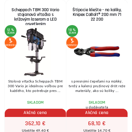
Scheppach TBM 300 Vario
Štípacie kliešte - na kolíky,
stojanová vŕtačka s
Knipex CoBolt® 200 mm 71
krížovým laserom a LED
22 200
osvetlením
12 %
18 %
1
ZĽAVA
ZĽAVA
Z
SERVIS+
SERVIS+
SE
ez
Stolová vŕtačka Scheppach TBM
s presnými čepeľami na mäkký,
300 Vario je ideálnou voľbou pre
tvrdý a kalený pružinový drôt reže
každého, kto potrebuje pres ...
materiály, ako sú kolíky ...
SKLADOM
SKLADOM
u dodávateľa
Akčná cena
Akčná cena
362,10 €
68,10 €
Ušetříte 49,40 €
Ušetříte 14,70 €