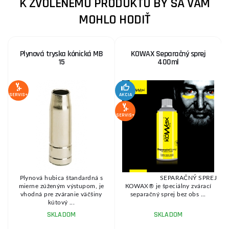
K ZVOLENÉMU PRODUKTU BY SA VÁM
MOHLO HODIŤ
Plynová tryska kónická MB
KOWAX Separačný sprej
15
400ml
SERVIS+
AKCIA
SE
SERVIS+
Plynová hubica štandardná s
SEPARAČNÝ SPREJ
mierne zúženým výstupom, je
KOWAX® je špeciálny zvárací
:
vhodná pre zváranie väčšiny
separačný sprej bez obs ...
kútový ...
SKLADOM
SKLADOM