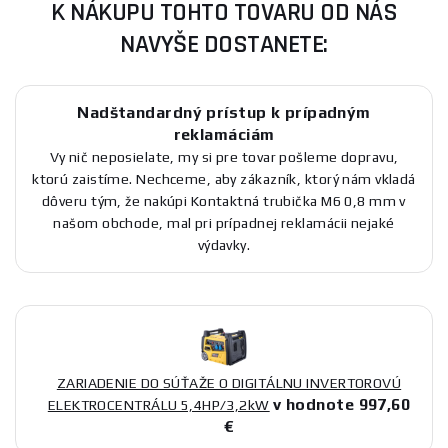
K NÁKUPU TOHTO TOVARU OD NÁS
NAVYŠE DOSTANETE:
Nadštandardný prístup k prípadným
reklamáciám
Vy nič neposielate, my si pre tovar pošleme dopravu,
ktorú zaistíme. Nechceme, aby zákazník, ktorý nám vkladá
dôveru tým, že nakúpi Kontaktná trubička M6 0,8 mm v
našom obchode, mal pri prípadnej reklamácii nejaké
výdavky.
ZARIADENIE DO SÚŤAŽE O DIGITÁLNU INVERTOROVÚ
v hodnote 997,60
ELEKTROCENTRÁLU 5,4HP/3,2kW
€