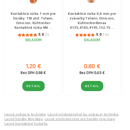
Kontaktná rúrka 1 mm pre
Kontaktná rúrka 0,6 mm pre
Ko
horáky TBI atď. Telwin,
zváračky Telwin, Omicron,
Omicron, Kühtreiber
KühtreiberBimax
Kontaktná rúrka M6 ...
4135,4165,4195,132,15 ...
5.0
2x
5.0
16x
SKLADOM
SKLADOM
1,20 €
0,80 €
Bez DPH 0,98 €
Bez DPH 0,65 €
DETAIL
DETAIL
Lacná zváracia technika
,
Lacné príslušenstvo ku zváracej technike
,
Lacné horáky Mig-Mag
,
Lacné príslušenstvo pre horáky mig-mag
,
Lacné kontaktné trubičky