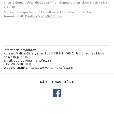
Chcete doručit zboží do Česka? Prohlédněte si
Kontaktní trubička M6
0,8 mm
Magyarországra történő kiszállításért tekintse meg ezt a
termékoldalt:
Érintkezőcső M6 0,8 mm
Informácie o výrobcovi
Adresa: Malina-Safety s.r.o. Luční 1391/11 466 01 Jablonec nad Nisou
Česká Republika
Email: obchod@malina-safety.cz
EAN: 2002270000009
Webové stránky: https://www.malina-safety.cz/
NÁJDETE NÁS TIEŽ NA