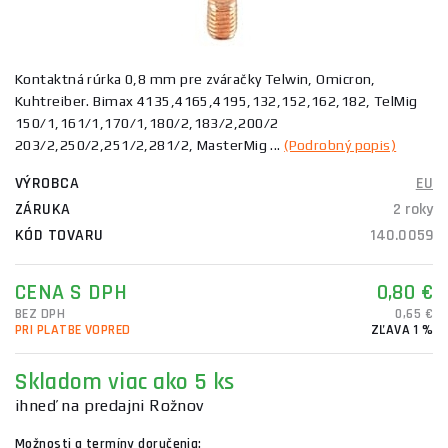
Kontaktná rúrka 0,8 mm pre zváračky Telwin, Omicron,
Kuhtreiber. Bimax 4135,4165,4195,132,152,162,182, TelMig
150/1,161/1,170/1,180/2,183/2,200/2
203/2,250/2,251/2,281/2, MasterMig ...
(Podrobný popis)
VÝROBCA
EU
ZÁRUKA
2 roky
KÓD TOVARU
140.0059
CENA S DPH
0,80 €
BEZ DPH
0,65 €
PRI PLATBE VOPRED
ZĽAVA 1 %
Skladom
viac ako 5 ks
ihneď na predajni Rožnov
Možnosti a termíny doručenia: