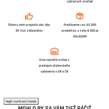
vybraných značiek
Dôveru nám prejavilo viac ako
Predávame cez 40 000
30 tisíc zákazníkov
produktov, z toho 8 000 je
SKLADOM
Sme najväčší eshop s
predajom dielenského
vybavenia v SR a ČR
High-contrast mode
MOHLO BY SA VÁM TIEŽ PÁČIŤ