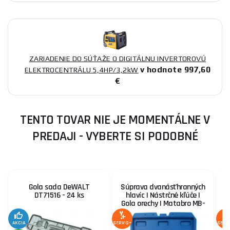
ZARIADENIE DO SÚŤAŽE O DIGITÁLNU INVERTOROVÚ
v hodnote 997,60
ELEKTROCENTRÁLU 5,4HP/3,2kW
€
TENTO TOVAR NIE JE MOMENTÁLNE V
PREDAJI - VYBERTE SI PODOBNÉ
Gola sada DeWALT
Súprava dvanásťhranných
DT71516 - 24 ks
hlavíc | Nástrčné kľúče |
Gola orechy | Matabro MB-
m
SOC01, 8 - 36 mm 1/2
AKCIA
SERVIS+
SERV