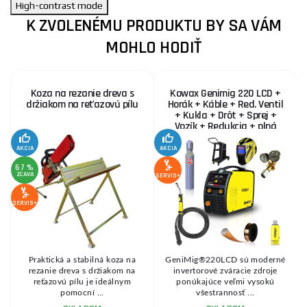
High-contrast mode
K ZVOLENÉMU PRODUKTU BY SA VÁM
MOHLO HODIŤ
Koza na rezanie dreva s
Kowax Genimig 220 LCD +
držiakom na reťazovú pílu
Horák + Káble + Red. Ventil
+ Kukla + Drôt + Sprej +
Vozík + Redukcia + plná
Fľaša Co2
AKCIA
AKCIA
SE
67 %
ZĽAVA
SERVIS+
SERVIS+
Praktická a stabilná koza na
GeniMig®220LCD sú moderné
8
rezanie dreva s držiakom na
invertorové zváracie zdroje
reťazovú pílu je ideálnym
ponúkajúce veľmi vysokú
pomocní ...
všestrannosť ...