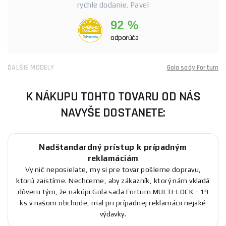
rychle dodanie. Pavel
92 %
odporúča
ĎALŠIE MODELY
Gola sady Fortum
K NÁKUPU TOHTO TOVARU OD NÁS
NAVYŠE DOSTANETE:
Nadštandardný prístup k prípadným
reklamáciám
Vy nič neposielate, my si pre tovar pošleme dopravu,
ktorú zaistíme. Nechceme, aby zákazník, ktorý nám vkladá
dôveru tým, že nakúpi Gola sada Fortum MULTI-LOCK - 19
ks v našom obchode, mal pri prípadnej reklamácii nejaké
výdavky.