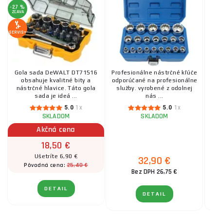
-27 %
ZĽAVA
SERVIS+
Gola sada DeWALT DT71516
Profesionálne nástrčné kľúče
obsahuje kvalitné bity a
odporúčané na profesionálne
nástrčné hlavice. Táto gola
služby. vyrobené z odolnej
Št
sada je ideá ...
nás ...
5.0
1x
5.0
1x
SKLADOM
SKLADOM
Akčná cena
18,50 €
Ušetríte 6,90 €
32,90 €
25,40 €
Pôvodná cena:
Bez DPH 26,75 €
DETAIL
DETAIL