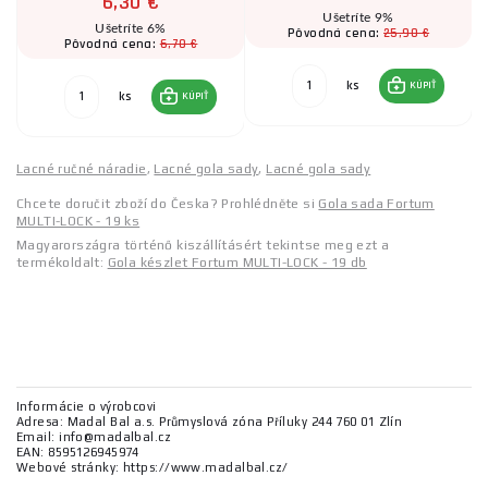
6,30 €
Ušetríte 9%
Ušetríte 6%
25,90 €
Pôvodná cena:
6,70 €
Pôvodná cena:
ks
KÚPIŤ
ks
KÚPIŤ
Lacné ručné náradie
,
Lacné gola sady
,
Lacné gola sady
Chcete doručit zboží do Česka? Prohlédněte si
Gola sada Fortum
MULTI-LOCK - 19 ks
Magyarországra történő kiszállításért tekintse meg ezt a
termékoldalt:
Gola készlet Fortum MULTI-LOCK - 19 db
Informácie o výrobcovi
Adresa: Madal Bal a.s. Průmyslová zóna Příluky 244 760 01 Zlín
Email: info@madalbal.cz
EAN: 8595126945974
Webové stránky: https://www.madalbal.cz/