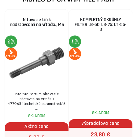
Nitovacie tŕň k
KOMPLETNÝ OKRÚHLY
nadstavcami na vŕtačku, M6
FILTER LB-50; LB-75; LT-55-
3
6 %
8 %
1
ZĽAVA
ZĽAVA
Z
SERVIS+
SERVIS+
SE
Info:pre Fortum nitovacie
nástavec na vŕtačku
.
4770654technické parametre:M6
...
SKLADOM
SKLADOM
Výpredajová cena
Akčná cena
23,80 €