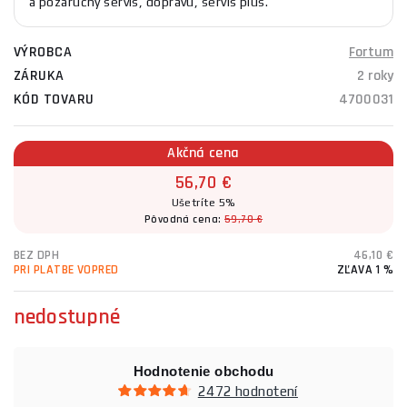
a pozáručný servis, dopravu, servis plus.
VÝROBCA
Fortum
ZÁRUKA
2 roky
KÓD TOVARU
4700031
Akčná cena
56,70 €
Ušetríte 5%
Pôvodná cena:
59,70 €
BEZ DPH
46,10 €
PRI PLATBE VOPRED
ZĽAVA 1 %
nedostupné
Hodnotenie obchodu
2472 hodnotení