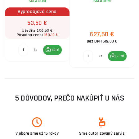
SKLADOM
SKLADOM
Výpredajová cena
53,50 €
Ušetříte 106,60 €
627,50 €
160,10 €
Pôvodná cena:
Bez DPH 519,00 €
ks
KÚPIŤ
ks
KÚPIŤ
5 DÔVODOV, PREČO NAKÚPIŤ U NÁS
V obore sme už 15 rokov
Sme autorizovaný servis