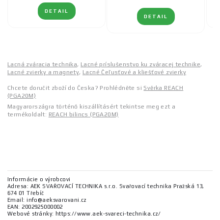
DETAIL
DETAIL
Lacná zváracia technika
,
Lacné príslušenstvo ku zváracej technike
,
Lacné zvierky a magnety
,
Lacné Čeľusťové a kliešťové zvierky
Chcete doručit zboží do Česka? Prohlédněte si
Svěrka REACH
(PGA20M)
Magyarországra történő kiszállításért tekintse meg ezt a
termékoldalt:
REACH bilincs (PGA20M)
Informácie o výrobcovi
Adresa: AEK SVAŘOVACÍ TECHNIKA s.r.o. Svařovací technika Pražská 13,
674 01 Třebíč
Email: info@aeksvarovani.cz
EAN: 2002925000002
Webové stránky: https://www.aek-svareci-technika.cz/