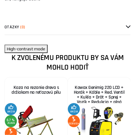
OTÁZKY
(0)
High-contrast mode
K ZVOLENÉMU PRODUKTU BY SA VÁM
MOHLO HODIŤ
Koza na rezanie dreva s
Kowax Genimig 220 LCD +
držiakom na reťazovú pílu
Horák + Káble + Red. Ventil
+ Kukla + Drôt + Sprej +
Vozík + Redukcia + plná
Fľaša Co2
AKCIA
AKCIA
SE
67 %
ZĽAVA
SERVIS+