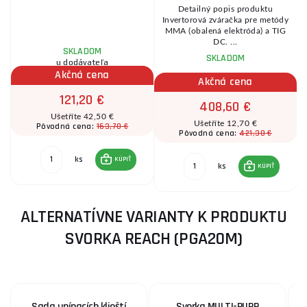
5
Detailný popis produktu
Invertorová zváračka pre metódy
a
MMA (obalená elektróda) a TIG
DC. ...
SKLADOM
SKLADOM
u dodávateľa
Akčná cena
Akčná cena
121,20 €
408,60 €
Ušetříte 42,50 €
Ušetříte 12,70 €
163,70 €
Pôvodná cena:
421,30 €
Pôvodná cena:
ks
KÚPIŤ
ks
KÚPIŤ
ALTERNATÍVNE VARIANTY K PRODUKTU
SVORKA REACH (PGA20M)
Sada upínacích klieští
Svorka MULTI-PURP