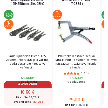
125-250mm, 4ks GEKO
(PG634)
-44 %
-3 
ZĽAVA
ZĽA
SERVIS+
SERVIS+
SERV
Sada upínacích klieští 125-
Praktická kleštová svorka
250mm, 4ks GEKO je k valitnej
MULTI-PURP s výmeniteľnými
sada obsahuje kliešte vo
nástavcami. Závitová hriadeľ
up
veľkosti ...
s flexib ...
5.0
1x
SKLADOM
SKLADOM
u dodávateľa
u dodávateľa
Akčná cena
18,60 €
Ušetríte 14,70 €
29,00 €
33,30 €
Pôvodná cena:
Bez DPH 23,58 €