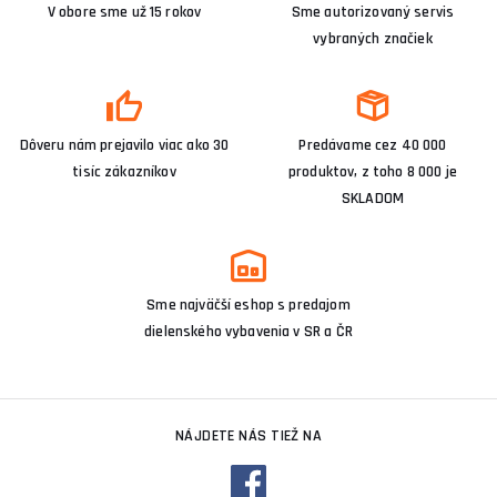
V obore sme už 15 rokov
Sme autorizovaný servis
vybraných značiek
Dôveru nám prejavilo viac ako 30
Predávame cez 40 000
tisíc zákazníkov
produktov, z toho 8 000 je
SKLADOM
Sme najväčší eshop s predajom
dielenského vybavenia v SR a ČR
NÁJDETE NÁS TIEŽ NA