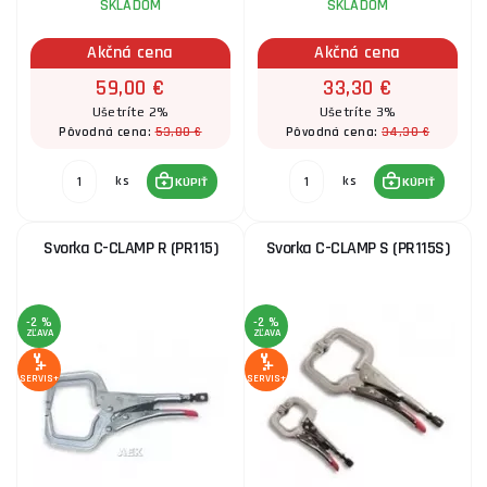
SKLADOM
SKLADOM
Akčná cena
Akčná cena
59,00 €
33,30 €
Ušetríte 2%
Ušetríte 3%
53,80 €
34,30 €
Pôvodná cena:
Pôvodná cena:
ks
ks
KÚPIŤ
KÚPIŤ
Svorka C-CLAMP R (PR115)
Svorka C-CLAMP S (PR115S)
-2 %
-2 %
ZĽAVA
ZĽAVA
SERVIS+
SERVIS+