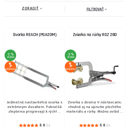
ZORADIŤ
FILTROVAŤ
Svorka REACH (PGA20M)
Zvierka na rúrky RGZ 280
-2 %
-3 %
ZĽAVA
ZĽAVA
SERVIS+
SERVIS+
Jedinečná nastaviteľná svorka s
Zvierka s dvoma V-nástavcami,
extrémnym dosahem. Pokročilá
vhodná aj na upnutie plochého
zlepšenia prispievajú k rýchl ...
materiálu a rúrky. Možno ovlád ...
5.0
2x
5.0
2x