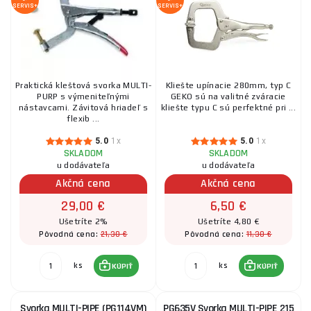
SERVIS+
SERVIS+
Praktická kleštová svorka MULTI-
Kliešte upínacie 280mm, typ C
PURP s výmeniteľnými
GEKO sú na valitné zváracie
nástavcami. Závitová hriadeľ s
kliešte typu C sú perfektné pri ...
flexib ...
5.0
1x
5.0
1x
SKLADOM
SKLADOM
u dodávateľa
u dodávateľa
Akčná cena
Akčná cena
29,00 €
6,50 €
Ušetríte 2%
Ušetríte 4,80 €
21,30 €
11,30 €
Pôvodná cena:
Pôvodná cena:
ks
ks
KÚPIŤ
KÚPIŤ
Svorka MULTI-PIPE (PG114VM)
PG635V Svorka MULTI-PIPE 215