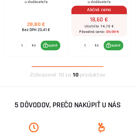
u dodávateľa
u dodávateľa
Akčná cena
18,60 €
28,80 €
Ušetríte 14,70 €
Bez DPH 23,41 €
33,30 €
Pôvodná cena:
ks
ks
KÚPIŤ
KÚPIŤ
Zobrazené
10 zo
10
produktov
5 DÔVODOV, PREČO NAKÚPIŤ U NÁS