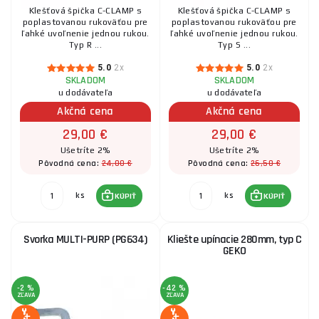
Klešťová špička C-CLAMP s
Klešťová špička C-CLAMP s
poplastovanou rukoväťou pre
poplastovanou rukoväťou pre
ľahké uvoľnenie jednou rukou.
ľahké uvoľnenie jednou rukou.
Typ R ...
Typ S ...
5.0
2x
5.0
2x
SKLADOM
SKLADOM
u dodávateľa
u dodávateľa
Akčná cena
Akčná cena
29,00 €
29,00 €
Ušetríte 2%
Ušetríte 2%
24,00 €
26,50 €
Pôvodná cena:
Pôvodná cena:
ks
ks
KÚPIŤ
KÚPIŤ
Svorka MULTI-PURP (PG634)
Kliešte upínacie 280mm, typ C
GEKO
-2 %
-42 %
ZĽAVA
ZĽAVA