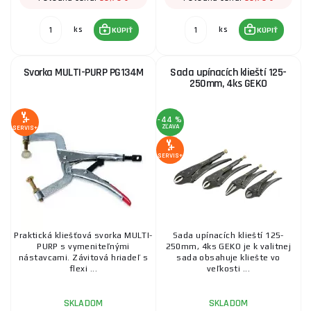
ks
ks
KÚPIŤ
KÚPIŤ
Svorka MULTI-PURP PG134M
Sada upínacích klieští 125-
250mm, 4ks GEKO
-44 %
ZĽAVA
SERVIS+
SERVIS+
Praktická kliešťová svorka MULTI-
Sada upínacích klieští 125-
PURP s vymeniteľnými
250mm, 4ks GEKO je k valitnej
nástavcami. Závitová hriadeľ s
sada obsahuje kliešte vo
flexi ...
veľkosti ...
SKLADOM
SKLADOM