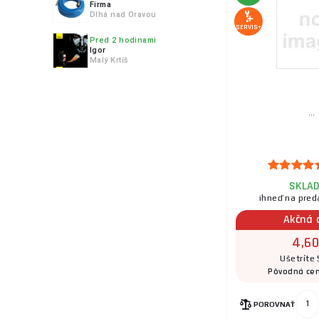
Firma
Dlhá nad Oravou
SERVIS+
Pred 2 hodinami
Igor
Malý Krtíš
9.
...
10.
SKLA
ihneď na pred
Akčná 
11.
4,60
Ušetríte 
Pôvodná ce
POROVNAŤ