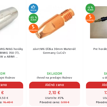
-6 %
ZĽAVA
AKCIA
-45 %
ZĽAVA
SERVIS+
SERVIS+
 MIG/MAG horáky
závit M6 Dĺžka 30mm Materiál:
Pre horák
BIMIG 350 (T),
Germany CuCrZr
W a ABIMI ...
DOM
SKLADOM
S
ajni Rožnov
ihneď na predajni Rožnov
u d
cena
Akčná cena
Ak
 €
2,10 €
1
9,50 €
Ušetríte 45%
Uš
16,40 €
3,90 €
a:
Pôvodná cena:
Pôvodn