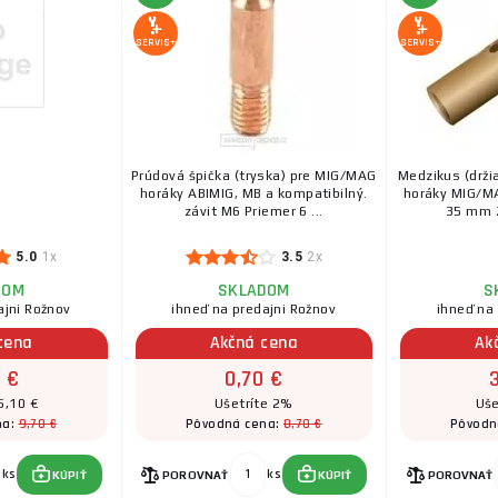
Pre horáky 15 AK. (Čierny)
SERVIS+
SERVIS+
Plynová hubice BINZEL závit M16, NW 16 - kónic
Plynová hubica pre MIG/MAG horáky ABIMIG 300 (T), AB
ABIMIG AT 305 LW a ABIMIG AT 355 LW.Technické para
Prúdová špička (tryska) pre MIG/MAG
Medzikus (drži
horáky ABIMIG, MB a kompatibilný.
horáky MIG/MA
závit M6 Priemer 6 ...
35 mm Z
Bodovacie hubica MB 25, NW 18
5.0
1x
3.5
2x
Hubice pre MIG/MAG horáky MB25
DOM
SKLADOM
S
ajni Rožnov
ihneď na predajni Rožnov
ihneď na
cena
Akčná cena
Ak
TRYSKA PROUDOVÁ M8-1.0 d=30mm CuCrZr G
 €
0,70 €
závit M6 Dĺžka 30mm Materiál: Germany CuCrZr
5,10 €
Ušetríte 2%
Uše
9,70 €
0,70 €
na:
Pôvodná cena:
Pôvodn
ks
ks
KÚPIŤ
POROVNAŤ
KÚPIŤ
POROVNAŤ