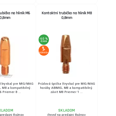
ubička na hliník M6
Kontaktní trubička na hliník M8
0,8mm
0,8mm
-60 %
ZĽAVA
SERVIS+
 (tryska) pre MIG/MAG
Prúdová špička (tryska) pre MIG/MAG
, MB a kompatibilný.
horáky ABIMIG, MB a kompatibilný.
6 Priemer 8 ...
závit M8 Priemer 1 ...
KLADOM
SKLADOM
 predajni Rožnov
ihneď na predajni Rožnov