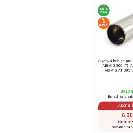
-58 %
ZĽAVA
SERVIS+
Plynová hubica pre
ABIMIG 300 (T), A
ABIMIG AT 305 L
SKLA
ihneď na pred
Akčná 
6,90
Ušetríte 
Pôvodná cen