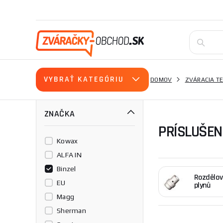
VYBRAŤ KATEGÓRIU
DOMOV
ZVÁRACIA T
ZNAČKA
PRÍSLUŠEN
Kowax
ALFA IN
Binzel
Rozdělov
EU
plynů
Magg
Sherman