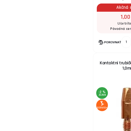
Akčná 
1,00
Ušetrít
Pôvodná ce
POROVNAŤ
Kontaktní trubičk
1,0
-2 %
ZĽAVA
SERVIS+