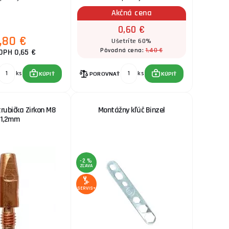
Akčná cena
0,60 €
,80 €
Ušetríte 60%
1,40 €
Pôvodná cena:
DPH 0,65 €
ks
ks
KÚPIŤ
POROVNAŤ
KÚPIŤ
rubička Zirkon M8
Montážny kľúč Binzel
1,2mm
-2 %
ZĽAVA
SERVIS+