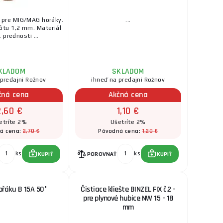
 pre MIG/MAG horáky.
...
rôtu 1,2 mm. Materiál
 prednosti ...
KLADOM
SKLADOM
 predajni Rožnov
ihneď na predajni Rožnov
čná cena
Akčná cena
2,60 €
1,10 €
etríte 2%
Ušetríte 2%
2,70 €
1,20 €
á cena:
Pôvodná cena:
ks
ks
KÚPIŤ
POROVNAŤ
KÚPIŤ
ořáku B 15A 50°
Čistiace kliešte BINZEL FIX č.2 -
pre plynové hubice NW 15 - 18
mm