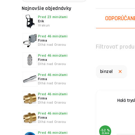
4.
Najnovšie objednávky
ODPORÚČAN
Pred 23 minútami
Erik
Vrakun
5.
Pred 46 minútami
Firma
Dlhá nad Oravou
Filtrovať produ
Pred 46 minútami
Firma
Dlhá nad Oravou
6.
binzel
Pred 46 minútami
Firma
Dlhá nad Oravou
Pred 46 minútami
Firma
Holá trys
7.
Dlhá nad Oravou
Pred 46 minútami
Firma
Dlhá nad Oravou
-52 %
Pred 46 minútami
ZĽAVA
8.