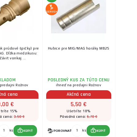
ks
KÚPIŤ
SERVIS+
6,90 €
ká - délka 69 mm
SKLADOM
a na predajni Rožnov
IMIG 350 (T),
ks
KÚPIŤ
metr ...
ak prúdové špičky) pre
Hubice pre MIG/MAG horáky MB25
G. Dĺžka medzikusu:
5,50 €
ávit vonkaj ...
SKLADOM
a na predajni Rožnov
ks
KÚPIŤ
KLADOM
POSLEDNÝ KUS ZA TÚTO CENU
 predajni Rožnov
ihneď na predajni Rožnov
2,10 €
čná cena
Akčná cena
erman
SKLADOM
a na predajni Rožnov
3,00 €
5,50 €
ks
KÚPIŤ
tríte 15%
Ušetríte 18%
3,50 €
6,70 €
á cena:
Pôvodná cena:
ks
ks
KÚPIŤ
POROVNAŤ
KÚPIŤ