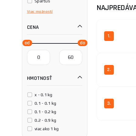
Spartus
NAJPREDÁVA
TBi Binzel
Viac
možností
TR-WELD
CENA
Telwin
Tuson
1.
2.
HMOTNOSŤ
x - 0.1 kg
3.
0.1 - 0.1 kg
0.1 - 0.2 kg
0.2 - 0.9 kg
viac ako 1 kg