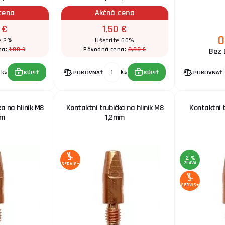
cena
Akčná cena
 €
1,50 €
0
e 2%
Ušetríte 60%
1,00 €
3,80 €
na:
Pôvodná cena:
Bez 
ks
ks
KÚPIŤ
POROVNAŤ
KÚPIŤ
POROVNAŤ
a na hliník M8
Kontaktní trubička na hliník M8
Kontaktní t
mm
1,2mm
-2 %
ZĽAVA
SERVIS+
SERVIS+