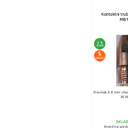
Kontaktní trub
M8/
-2 %
ZĽAVA
SERVIS+
Prievlak 0.8 mm vho
36 
SKLA
ihneď na pred