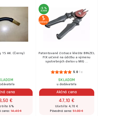
-9 %
ZĽAVA
SERVIS+
y 15 AK. (Čierny)
Patentované čistiace kliešte BINZEL
FIX určené na údržbu a výmenu
spotrebných dielov u MIG ...
5.0
1x
KLADOM
SKLADOM
odávateľa
u dodávateľa
čná cena
Akčná cena
3,50 €
47,10 €
etríte 6%
Ušetríte 4,70 €
14,40 €
51,80 €
á cena:
Pôvodná cena: