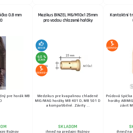
ička 0.8 mm
Mezikus BINZEL M6/M10x1 25mm
Kontaktní tr
10
pro vodou chlazené hořáky
AKCIA
SERVIS+
-60 %
ZĽAVA
SERVIS+
dný pre horák MB
Medzikus pre kvapalinou chladené
Prúdová špička
KD
MIG/MAG horáky MB 401 D, MB 501 D
horáky ABIMIG
a kompatibilné. Závity ...
závit M
DOM
SKLADOM
S
ajni Rožnov
ihneď na predajni Rožnov
ihneď na