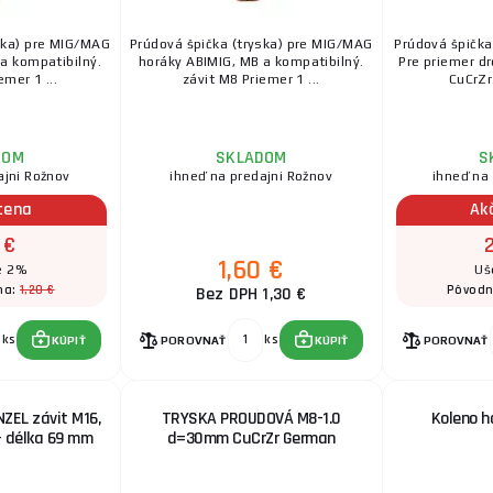
ska) pre MIG/MAG
Prúdová špička (tryska) pre MIG/MAG
Prúdová špička
a kompatibilný.
horáky ABIMIG, MB a kompatibilný.
Pre priemer d
emer 1 ...
závit M8 Priemer 1 ...
CuCrZr.
DOM
SKLADOM
S
ajni Rožnov
ihneď na predajni Rožnov
ihneď na
cena
Ak
 €
1,60 €
e 2%
Uš
1,20 €
na:
Pôvodn
Bez DPH 1,30 €
ks
ks
KÚPIŤ
POROVNAŤ
KÚPIŤ
POROVNAŤ
NZEL závit M16,
TRYSKA PROUDOVÁ M8-1.0
Koleno h
- délka 69 mm
d=30mm CuCrZr German