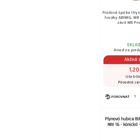
Prúdová špička (try
horáky ABIMIG, MB 
závit M8 Pri
SKLA
ihneď na pred
Akčná 
1,20
Ušetrít
Pôvodná ce
POROVNAŤ
Plynová hubice BI
NW 16 - kónická 