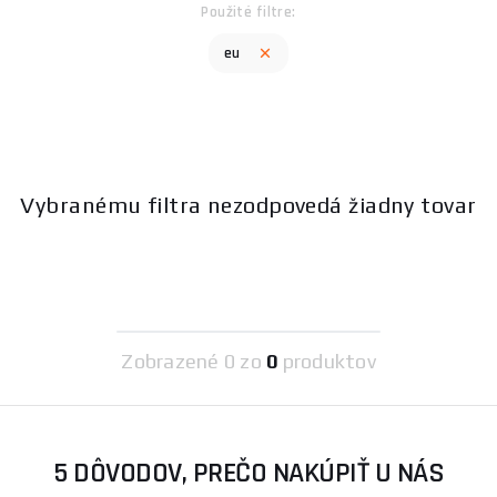
Použité filtre:
eu
Vybranému filtra nezodpovedá žiadny tovar
Zobrazené
0 zo
0
produktov
5 DÔVODOV, PREČO NAKÚPIŤ U NÁS