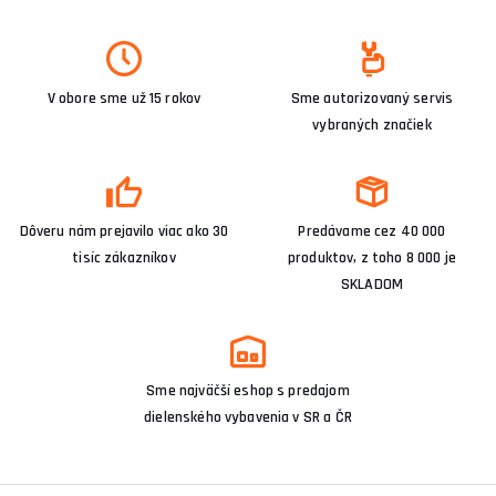
V obore sme už 15 rokov
Sme autorizovaný servis
vybraných značiek
Dôveru nám prejavilo viac ako 30
Predávame cez 40 000
tisíc zákazníkov
produktov, z toho 8 000 je
SKLADOM
Sme najväčší eshop s predajom
dielenského vybavenia v SR a ČR