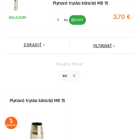
Plynová tryska kónická MB 15
3,70 €
SKLADOM
ks
KÚPIŤ
ZORADIŤ
FILTROVAŤ
Použité filtre:
eu
Plynová tryska kónická MB 15
SERVIS+