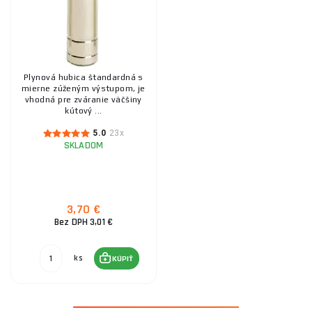
Plynová hubica štandardná s
mierne zúženým výstupom, je
vhodná pre zváranie väčšiny
kútový ...
5.0
23x
SKLADOM
3,70 €
Bez DPH 3,01 €
ks
KÚPIŤ