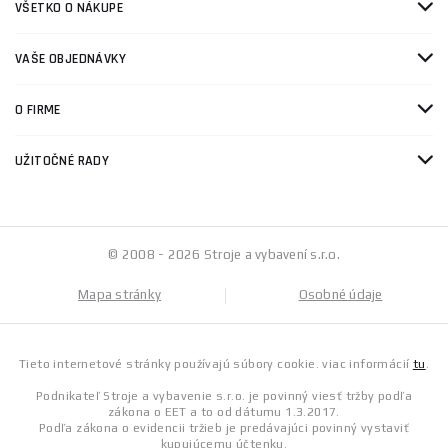
VŠETKO O NÁKUPE
VAŠE OBJEDNÁVKY
O FIRME
UŽITOČNÉ RADY
© 2008 - 2026 Stroje a vybavení s.r.o.
Mapa stránky
Osobné údaje
Tieto internetové stránky používajú súbory cookie. viac informácií
tu
.
Podnikateľ Stroje a vybavenie s.r.o. je povinný viesť tržby podľa
zákona o EET a to od dátumu 1.3.2017.
Podľa zákona o evidencii tržieb je predávajúci povinný vystaviť
kupujúcemu účtenku.