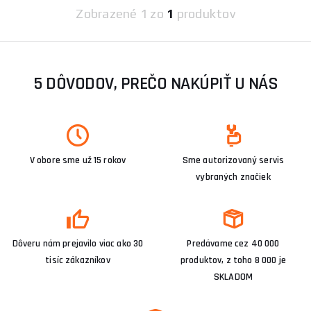
Zobrazené
1 zo
1
produktov
5 DÔVODOV, PREČO NAKÚPIŤ U NÁS
V obore sme už 15 rokov
Sme autorizovaný servis
vybraných značiek
Dôveru nám prejavilo viac ako 30
Predávame cez 40 000
tisíc zákazníkov
produktov, z toho 8 000 je
SKLADOM