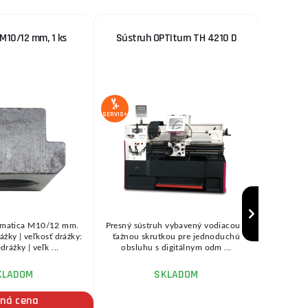
M10/12 mm, 1 ks
Sústruh OPTIturn TH 4210 D
Brity ul
6 %
ZĽAVA
SERVIS+
SERVIS+
-matica M10/12 mm.
Presný sústruh vybavený vodiacou a
Materiál 
ážky | veľkosť drážky:
ťažnou skrutkou pre jednoduchú
18mm,
rážky | veľk ...
obsluhu s digitálnym odm ...
Doplňu
KLADOM
SKLADOM
ihne
čná cena