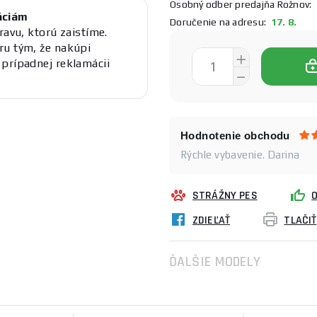
Osobný odber predajňa Rožnov:
1
áciám
Doručenie na adresu:
17. 8.
ravu, ktorú zaistíme.
ru tým, že nakúpi
prípadnej reklamácii
Hodnotenie obchodu
Rýchle vybavenie. Darina
STRÁŽNY PES
ZDIEĽAŤ
TLAČIŤ
ĎALŠIE MODELY