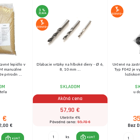
3 %
ZĽAVA
SERVIS+
SERVIS+
tavné lepidlo v
Dlabacie vrtáky na hlboké diery - Ø 6,
Určené na zastr
IGM manuálne
8, 10 mm ...
Typ F042 je v
e prírodn ...
ložiskom
OM
SKLADOM
S
teľa
u d
Akčná cena
57,90 €
0 €
3
Ušetríte 4%
59,70 €
Pôvodná cena:
2,00 €
Bez D
ks
KÚPIŤ
KÚPIŤ