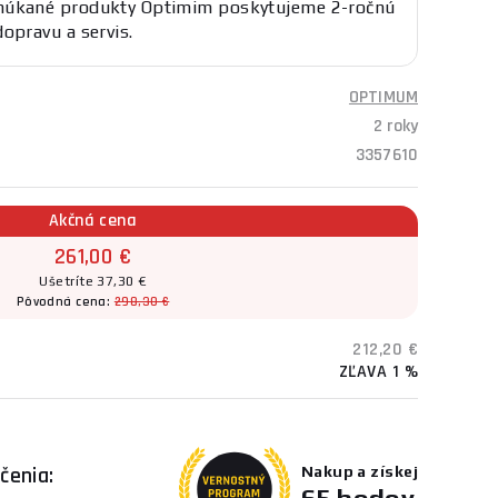
núkané produkty Optimim poskytujeme 2-ročnú
dopravu a servis.
OPTIMUM
2 roky
3357610
Akčná cena
261,00 €
Ušetríte 37,30 €
Pôvodná cena:
298,30 €
212,20 €
ZĽAVA 1 %
čenia:
Nakup a získej
65 bodov