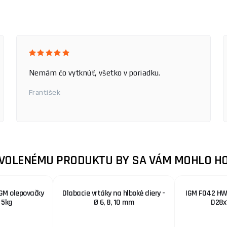
Nemám čo vytknúť, všetko v poriadku.
František
ZVOLENÉMU PRODUKTU BY SA VÁM MOHLO HO
IGM olepovačky
Dlabacie vrtáky na hlboké diery -
IGM F042 HW 
 5kg
Ø 6, 8, 10 mm
D28x