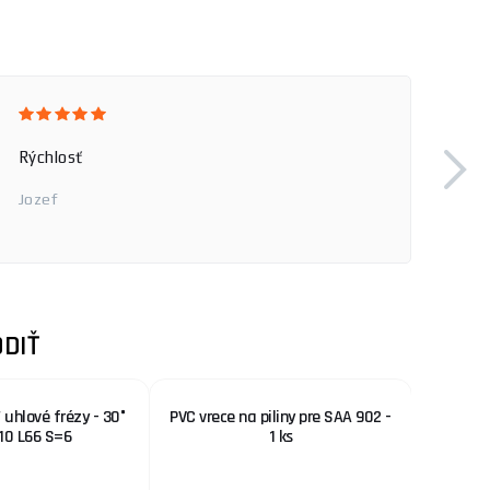
Rýchlosť
Jozef
DIŤ
uhlové frézy - 30°
PVC vrece na piliny pre SAA 902 -
Kotúč r
10 L66 S=6
1 ks
125x