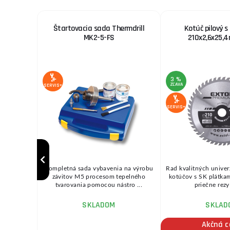
N SM 100
Štartovacia sada Thermdrill
Kotúč pilový s
MK2-5-FS
210x2,6x25,
3 %
ZĽAVA
SERVIS+
SERVIS+
sku SM 100
Kompletná sada vybavenia na výrobu
Rad kvalitných univer
závitov M5 procesom tepelného
kotúčov s SK plátkam
tvarovania pomocou nástro ...
priečne rezy
SKLADOM
SKLAD
ožnov
na
Akčná 