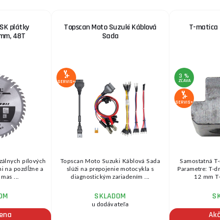
 SK plátky
Topscan Moto Suzuki Káblová
T-matica 
4mm, 48T
Sada
3 %
ZĽAVA
SERVIS+
SERVIS+
zálnych pílových
Topscan Moto Suzuki Káblová Sada
Samostatná T
i na pozdĺžne a
slúži na prepojenie motocykla s
Parametre: T-dr
 mas ...
diagnostickým zariadením ...
12 mm T-d
OM
SKLADOM
S
u dodávateľa
cena
Ak