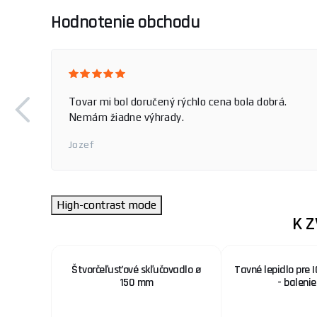
Hodnotenie obchodu
Tovar mi bol doručený rýchlo cena bola dobrá.
Nemám žiadne výhrady.
Jozef
High-contrast mode
K 
truh na
Štvorčeľusťové skľučovadlo ø
Tavné lepidlo pre 
150 mm
- balenie