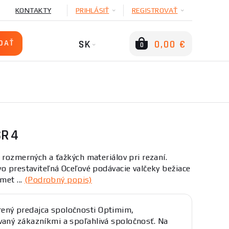
KONTAKTY
PRIHLÁSIŤ
REGISTROVAŤ
SK
0,00 €
0
R 4
 rozmerných a ťažkých materiálov pri rezaní.
o prestaviteľná Oceľové podávacie valčeky bežiace
met ...
(Podrobný popis)
ený predajca spoločnosti Optimim,
ovaný zákazníkmi a spoľahlivá spoločnosť. Na