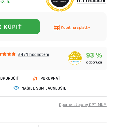
2. 8.
KÚPIŤ
Kúpiť na splátky
93 %
2471 hodnotení
odporúča
ODPORUČIŤ
POROVNAŤ
NAŠIEL SOM LACNEJŠIE
Oporné stojany OPTIMUM