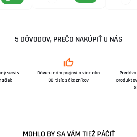
5 DÔVODOV, PREČO NAKÚPIŤ U NÁS
ný servis
Dôveru nám prejavilo viac ako
Predáva
načiek
30 tisíc zákazníkov
produktov
S
MOHLO BY SA VÁM TIEŽ PÁČIŤ