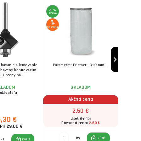
4 %
3 %
ZĽAVA
ZĽAVA
SERVIS+
SERVIS+
ihávanie a lemovanie.
Parametre: Priemer : 310 mm ...
Inf
ybavený kopírovacím
. Určený na ...
parametr
KLADOM
SKLADOM
odávateľa
ihne
Akčná cena
2,50 €
5,30 €
Ušetríte 4%
2,60 €
Pôvodná cena:
Pô
PH 29,00 €
ks
KÚPIŤ
ks
KÚPIŤ