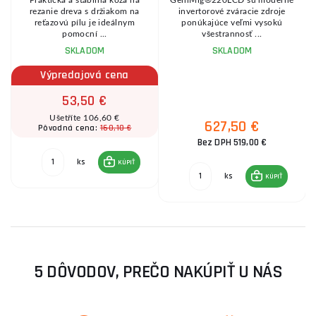
Praktická a stabilná koza na
GeniMig®220LCD sú moderné
8
rezanie dreva s držiakom na
invertorové zváracie zdroje
reťazovú pílu je ideálnym
ponúkajúce veľmi vysokú
pomocní ...
všestrannosť ...
SKLADOM
SKLADOM
Výpredajová cena
53,50 €
Ušetříte 106,60 €
627,50 €
160,10 €
Pôvodná cena:
Bez DPH 519,00 €
ks
KÚPIŤ
ks
KÚPIŤ
5 DÔVODOV, PREČO NAKÚPIŤ U NÁS