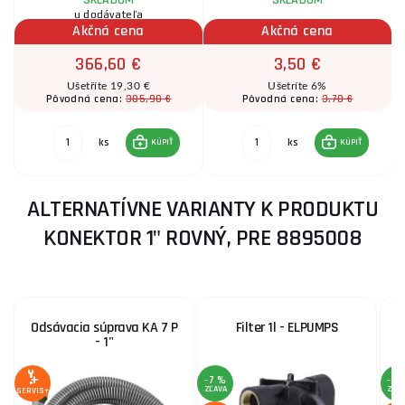
u dodávateľa
Akčná cena
Akčná cena
366,60 €
3,50 €
Ušetříte 19,30 €
Ušetríte 6%
385,90 €
3,70 €
Pôvodná cena:
Pôvodná cena:
ks
ks
KÚPIŤ
KÚPIŤ
ALTERNATÍVNE VARIANTY K PRODUKTU
KONEKTOR 1" ROVNÝ, PRE 8895008
Odsávacia súprava KA 7 P
Filter 1l - ELPUMPS
- 1"
-7 %
-3 
ZĽAVA
ZĽA
SERVIS+