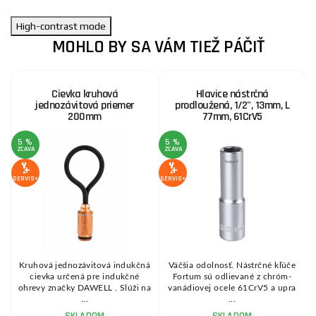
High-contrast mode
MOHLO BY SA VÁM TIEŽ PÁČIŤ
Cievka kruhová
Hlavice nástrčná
jednozávitová priemer
prodloužená, 1/2", 13mm, L
200mm
77mm, 61CrV5
5 %
5 %
ZĽAVA
ZĽAVA
Z
SERVIS+
SERVIS+
SE
e
Kruhová jednozávitová indukčná
Väčšia odolnosť. Nástrčné kľúče
cievka určená pre indukčné
Fortum sú odlievané z chróm-
ohrevy značky DAWELL . Slúži na
vanádiovej ocele 61CrV5 a upra
...
...
SKLADOM
SKLADOM