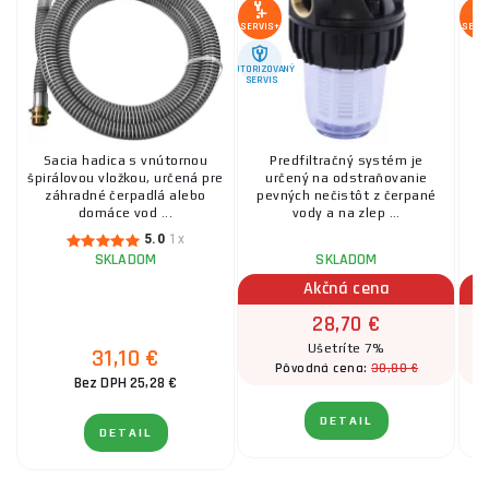
SERVIS+
SERV
AUTORIZOVANÝ
SERVIS
Sacia hadica s vnútornou
Predfiltračný systém je
špirálovou vložkou, určená pre
určený na odstraňovanie
záhradné čerpadlá alebo
pevných nečistôt z čerpané
domáce vod ...
vody a na zlep ...
5.0
1x
SKLADOM
SKLADOM
PO
Akčná cena
28,70 €
Ušetríte 7%
31,10 €
30,80 €
Pôvodná cena:
Bez DPH 25,28 €
DETAIL
DETAIL