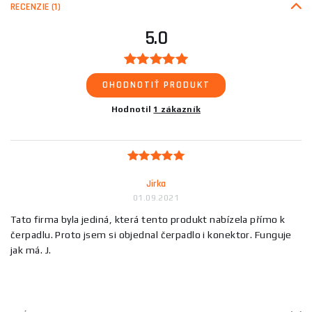
RECENZIE
(1)
5.0
OHODNOTIŤ PRODUKT
Hodnotil
1 zákazník
Jirka
01.09.2021
Tato firma byla jediná, která tento produkt nabízela přímo k
čerpadlu. Proto jsem si objednal čerpadlo i konektor. Funguje
jak má. J.