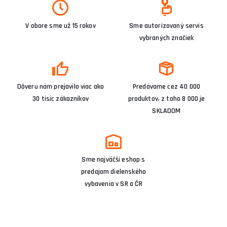
V obore sme už 15 rokov
Sme autorizovaný servis
vybraných značiek
Dôveru nám prejavilo viac ako
Predávame cez 40 000
30 tisíc zákazníkov
produktov, z toho 8 000 je
SKLADOM
Sme najväčší eshop s
predajom dielenského
vybavenia v SR a ČR