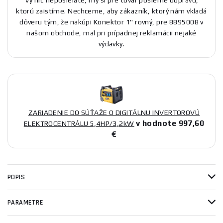
Vy nič neposielate, my si pre tovar pošleme dopravu,
ktorú zaistíme. Nechceme, aby zákazník, ktorý nám vkladá
dôveru tým, že nakúpi Konektor 1" rovný, pre 8895008 v
našom obchode, mal pri prípadnej reklamácii nejaké
výdavky.
ZARIADENIE DO SÚŤAŽE O DIGITÁLNU INVERTOROVÚ
v hodnote 997,60
ELEKTROCENTRÁLU 5,4HP/3,2kW
€
POPIS
PARAMETRE