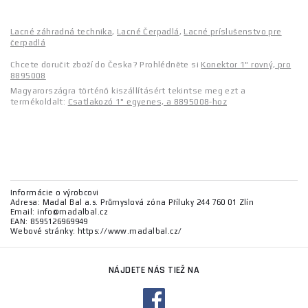
Lacné záhradná technika
,
Lacné Čerpadlá
,
Lacné príslušenstvo pre
čerpadlá
Chcete doručit zboží do Česka? Prohlédněte si
Konektor 1" rovný, pro
8895008
Magyarországra történő kiszállításért tekintse meg ezt a
termékoldalt:
Csatlakozó 1" egyenes, a 8895008-hoz
Informácie o výrobcovi
Adresa: Madal Bal a.s. Průmyslová zóna Příluky 244 760 01 Zlín
Email: info@madalbal.cz
EAN: 8595126969949
Webové stránky: https://www.madalbal.cz/
NÁJDETE NÁS TIEŽ NA