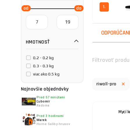
1.
ODPORÚČAN
HMOTNOSŤ
0.2 - 0.2 kg
Filtrovať produ
0.3 - 0.3 kg
viac ako 0.5 kg
riwall-pro
Najnovšie objednávky
Pred 57 minútami
Ľubomír
Radoma
Mycí k
Pred 3 hodinami
Marek
Horne Saliby-hrusov