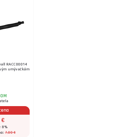
wall RACC00014
kovým umývačkám
DOM
ateľa
cena
 €
e 8%
7,80 €
na: