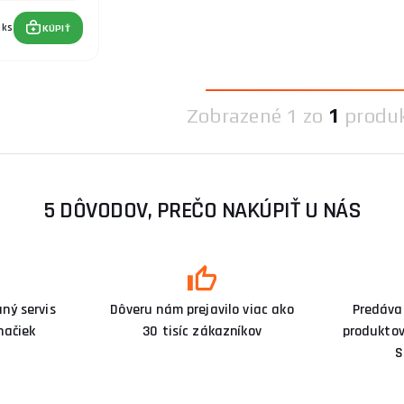
ks
KÚPIŤ
Zobrazené
1 zo
1
produ
5 DÔVODOV, PREČO NAKÚPIŤ U NÁS
ný servis
Dôveru nám prejavilo viac ako
Predáva
načiek
30 tisíc zákazníkov
produktov
S