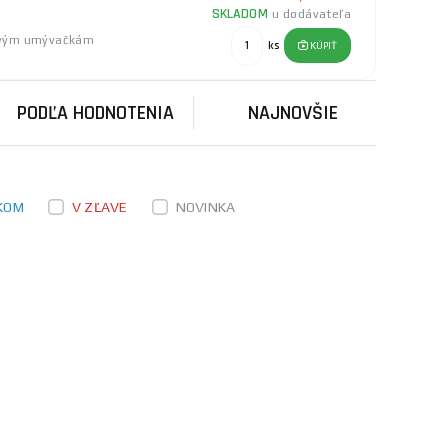
SKLADOM
u dodávateľa
kovým umývačkám
ks
KÚPIŤ
PODĽA HODNOTENIA
NAJNOVŠIE
KOM
V ZĽAVE
NOVINKA