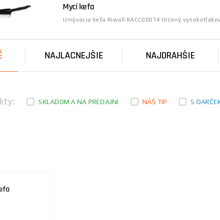
Mycí kefa
Umývacia kefa Riwall RACC00014 Určený vysokotla
É
NAJLACNEJŠIE
NAJDRAHŠIE
kty:
SKLADOM A NA PREDAJNI
NÁŠ TIP
S DARČE
efa