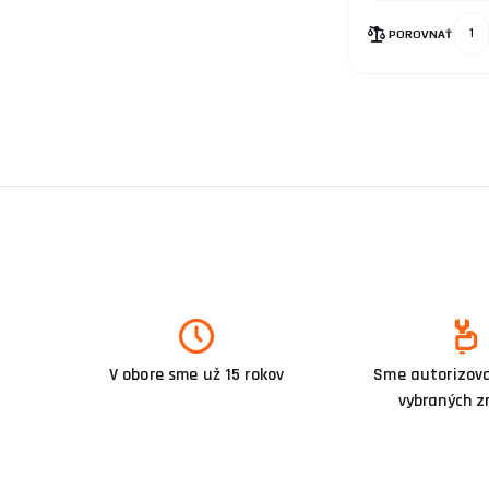
POROVNAŤ
V obore sme už 15 rokov
Sme autorizova
vybraných z