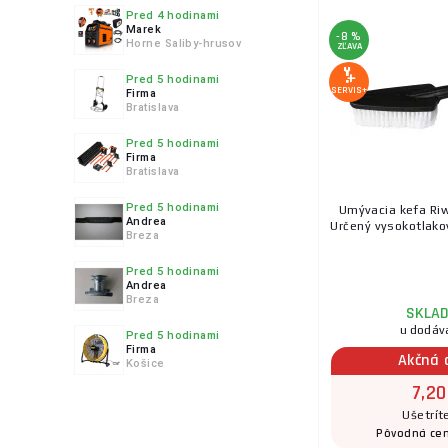
Pred 4 hodinami
Marek
-8 %
Horne Saliby-hrusov
ZĽAVA
Pred 5 hodinami
SERVIS+
Firma
Bratislava
Pred 5 hodinami
Firma
Bratislava
Pred 5 hodinami
Umývacia kefa Ri
Andrea
Určený vysokotla
Breza
Pred 5 hodinami
Andrea
Breza
SKLA
u dodáv
Pred 5 hodinami
Firma
Akčná 
Košice
7,20
Ušetrít
Pôvodná ce