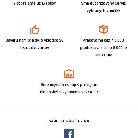
V obore sme už 15 rokov
Sme autorizovaný servis
vybraných značiek
Dôveru nám prejavilo viac ako 30
Predávame cez 40 000
tisíc zákazníkov
produktov, z toho 8 000 je
SKLADOM
Sme najväčší eshop s predajom
dielenského vybavenia v SR a ČR
NÁJDETE NÁS TIEŽ NA