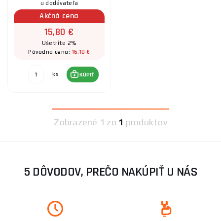
u dodávateľa
Akčná cena
15,80 €
Ušetríte 2%
16,10 €
Pôvodná cena:
ks
KÚPIŤ
Zobrazené
1 zo
1
produktov
5 DÔVODOV, PREČO NAKÚPIŤ U NÁS