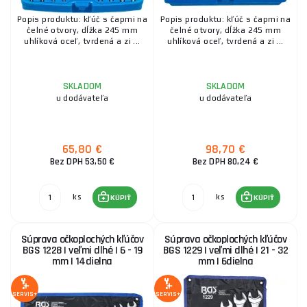
Popis produktu: kľúč s čapmi na
Popis produktu: kľúč s čapmi na
čelné otvory, dĺžka 245 mm
čelné otvory, dĺžka 245 mm
uhlíková oceľ, tvrdená a zi ...
uhlíková oceľ, tvrdená a zi ...
SKLADOM
SKLADOM
u dodávateľa
u dodávateľa
65,80 €
98,70 €
Bez DPH 53,50 €
Bez DPH 80,24 €
ks
ks
KÚPIŤ
KÚPIŤ
Súprava očkoplochých kľúčov
Súprava očkoplochých kľúčov
BGS 1228 | veľmi dlhé | 6 - 19
BGS 1229 | veľmi dlhé | 21 - 32
mm | 14dielna
mm | 6dielna
SERVIS+
SERVIS+