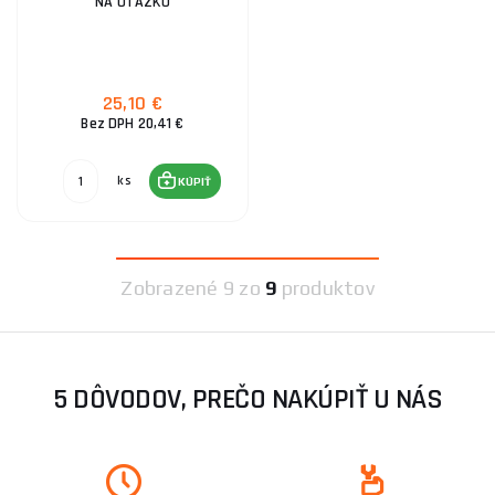
NA OTÁZKU
25,10 €
Bez DPH 20,41 €
ks
KÚPIŤ
Zobrazené
9 zo
9
produktov
5 DÔVODOV, PREČO NAKÚPIŤ U NÁS