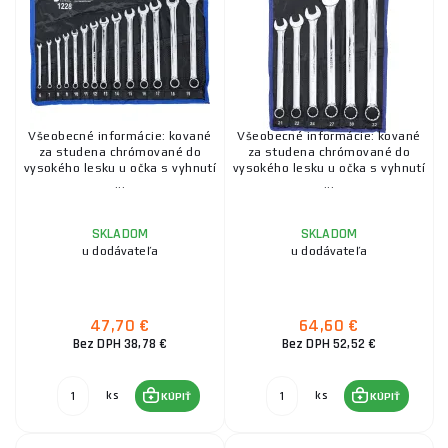
Všeobecné informácie: kované
Všeobecné informácie: kované
za studena chrómované do
za studena chrómované do
vysokého lesku u očka s vyhnutí
vysokého lesku u očka s vyhnutí
...
...
SKLADOM
SKLADOM
u dodávateľa
u dodávateľa
47,70 €
64,60 €
Bez DPH 38,78 €
Bez DPH 52,52 €
ks
ks
KÚPIŤ
KÚPIŤ