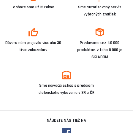
V obore sme už 15 rokov
Sme autorizovaný servis
vybraných značiek
Dôveru nám prejavilo viac ako 30
Predávame cez 40 000
tisíc zákazníkov
produktov, z toho 8 000 je
SKLADOM
Sme najväčší eshop s predajom
dielenského vybavenia v SR a ČR
NÁJDETE NÁS TIEŽ NA