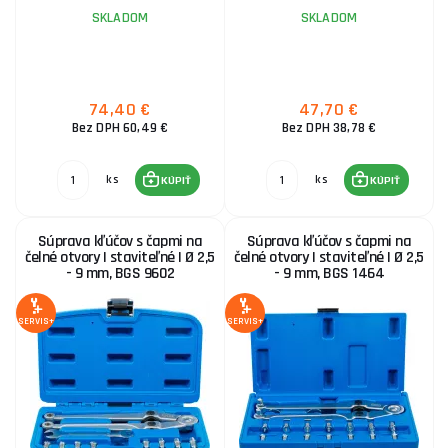
SKLADOM
SKLADOM
74,40 €
47,70 €
Bez DPH 60,49 €
Bez DPH 38,78 €
ks
ks
KÚPIŤ
KÚPIŤ
Súprava kľúčov s čapmi na
Súprava kľúčov s čapmi na
čelné otvory | staviteľné | Ø 2,5
čelné otvory | staviteľné | Ø 2,5
- 9 mm, BGS 9602
- 9 mm, BGS 1464
SERVIS+
SERVIS+