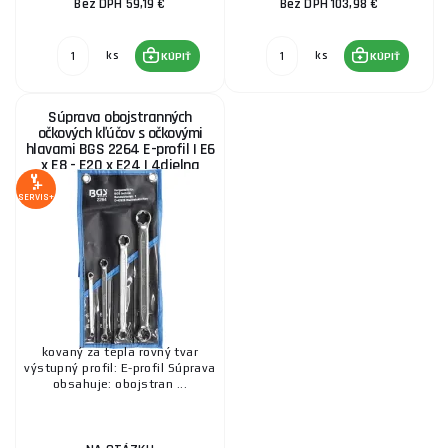
Bez DPH 59,19 €
Bez DPH 103,98 €
ks
ks
KÚPIŤ
KÚPIŤ
Súprava obojstranných
očkových kľúčov s očkovými
hlavami BGS 2264 E-profil | E6
x E8 - E20 x E24 | 4dielna
SERVIS+
kovaný za tepla rovný tvar
výstupný profil: E-profil Súprava
obsahuje: obojstran ...