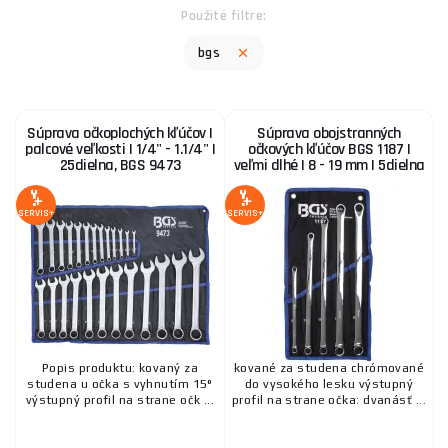
Použité filtre:
bgs
Súprava očkoplochých kľúčov |
Súprava obojstranných
palcové veľkosti | 1/4" - 1.1/4" |
očkových kľúčov BGS 1187 |
25dielna, BGS 9473
veľmi dlhé | 8 - 19 mm | 5dielna
SERVIS+
SERVIS+
Popis produktu: kovaný za
kované za studena chrómované
studena u očka s vyhnutím 15°
do vysokého lesku výstupný
výstupný profil na strane očk ...
profil na strane očka: dvanásť ...