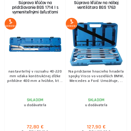
Súprava kľúčov na
Súprava kľúčov na náboj
pridržiavanie BGS 1714 | s
ventilátora BGS 1763
vymeniteľnými čeľusťami
SERVIS+
SERVIS+
nastaviteľný v rozsahu 40-220
Na pridržanie hnacieho hriadeľa
mm vďaka konštrukčnej dĺžke
spojky Visco vo vozidlách BMW,
približne 400 mm a hrúbke, kt ...
Mercedes a Ford. Umožňuje, ...
SKLADOM
SKLADOM
u dodávateľa
u dodávateľa
72,80 €
127,90 €