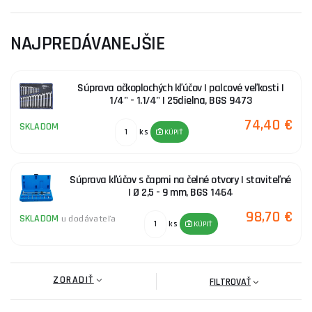
NAJPREDÁVANEJŠIE
Súprava očkoplochých kľúčov | palcové veľkosti |
1/4" - 1.1/4" | 25dielna, BGS 9473
74,40 €
SKLADOM
ks
KÚPIŤ
Súprava kľúčov s čapmi na čelné otvory | staviteľné
| Ø 2,5 - 9 mm, BGS 1464
98,70 €
SKLADOM
u dodávateľa
ks
KÚPIŤ
ZORADIŤ
FILTROVAŤ