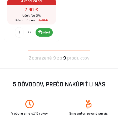
Akčná cena
7,90 €
Ušetríte 3%
8,20 €
Pôvodná cena:
ks
KÚPIŤ
Zobrazené
9 zo
9
produktov
5 DÔVODOV, PREČO NAKÚPIŤ U NÁS
V obore sme už 15 rokov
Sme autorizovaný servis