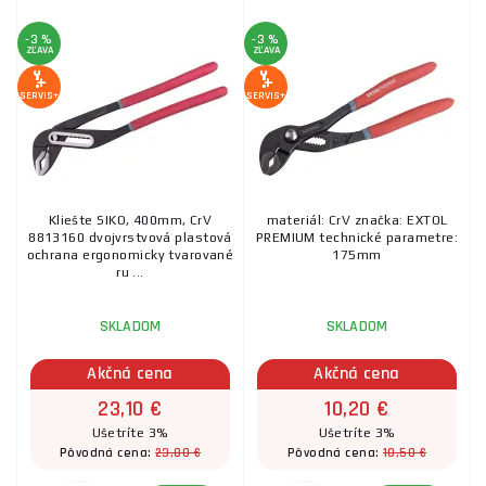
-3 %
-3 %
ZĽAVA
ZĽAVA
SERVIS+
SERVIS+
Kliešte SIKO, 400mm, CrV
materiál: CrV značka: EXTOL
8813160 dvojvrstvová plastová
PREMIUM technické parametre:
ochrana ergonomicky tvarované
175mm
ru ...
SKLADOM
SKLADOM
Akčná cena
Akčná cena
23,10 €
10,20 €
Ušetríte 3%
Ušetríte 3%
23,80 €
10,50 €
Pôvodná cena:
Pôvodná cena: