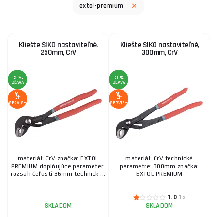
extol-premium
Kliešte SIKO nastaviteľné,
Kliešte SIKO nastaviteľné,
250mm, CrV
300mm, CrV
-3 %
-3 %
ZĽAVA
ZĽAVA
SERVIS+
SERVIS+
materiál: CrV značka: EXTOL
materiál: CrV technické
PREMIUM doplňujúce parameter:
parametre: 300mm značka:
rozsah čeľustí 36mm technick ...
EXTOL PREMIUM
1.0
1x
SKLADOM
SKLADOM