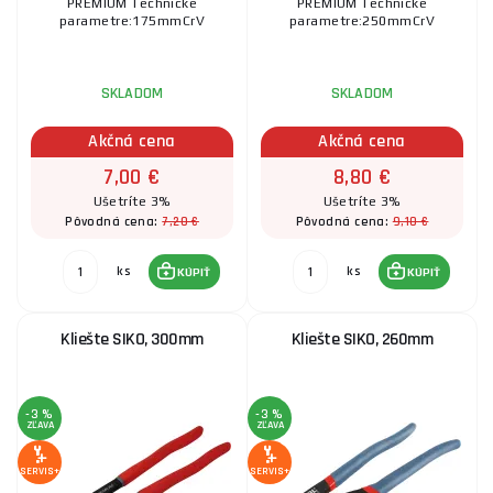
PREMIUM Technické
PREMIUM Technické
parametre:175mmCrV
parametre:250mmCrV
SKLADOM
SKLADOM
Akčná cena
Akčná cena
7,00 €
8,80 €
Ušetríte 3%
Ušetríte 3%
7,20 €
9,10 €
Pôvodná cena:
Pôvodná cena:
ks
ks
KÚPIŤ
KÚPIŤ
Kliešte SIKO, 300mm
Kliešte SIKO, 260mm
-3 %
-3 %
ZĽAVA
ZĽAVA
SERVIS+
SERVIS+