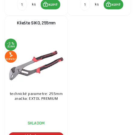
ks
ks
KÚPIŤ
KÚPIŤ
Kliešte SIKO, 255mm
-3 %
ZĽAVA
SERVIS+
technické parametre: 255mm
značka: EXTOL PREMIUM
SKLADOM