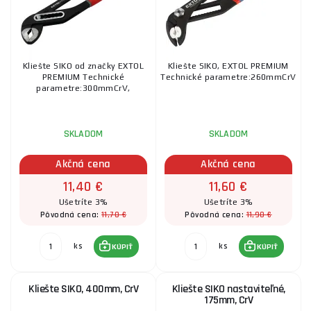
Kliešte SIKO od značky EXTOL
Kliešte SIKO, EXTOL PREMIUM
PREMIUM Technické
Technické parametre:260mmCrV
parametre:300mmCrV,
SKLADOM
SKLADOM
Akčná cena
Akčná cena
11,40 €
11,60 €
Ušetríte 3%
Ušetríte 3%
11,70 €
11,90 €
Pôvodná cena:
Pôvodná cena:
ks
ks
KÚPIŤ
KÚPIŤ
Kliešte SIKO, 400mm, CrV
Kliešte SIKO nastaviteľné,
175mm, CrV