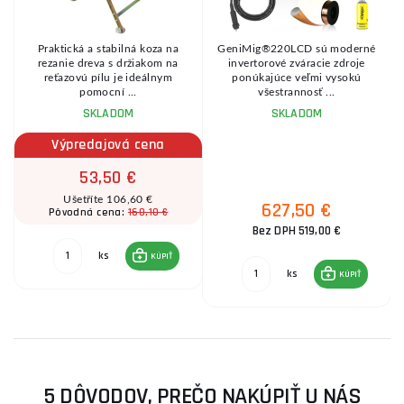
Praktická a stabilná koza na
GeniMig®220LCD sú moderné
8
rezanie dreva s držiakom na
invertorové zváracie zdroje
reťazovú pílu je ideálnym
ponúkajúce veľmi vysokú
pomocní ...
všestrannosť ...
SKLADOM
SKLADOM
Výpredajová cena
53,50 €
Ušetříte 106,60 €
627,50 €
160,10 €
Pôvodná cena:
Bez DPH 519,00 €
ks
KÚPIŤ
ks
KÚPIŤ
5 DÔVODOV, PREČO NAKÚPIŤ U NÁS