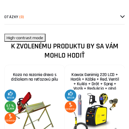
OTÁZKY
(0)
High-contrast mode
K ZVOLENÉMU PRODUKTU BY SA VÁM
MOHLO HODIŤ
Koza na rezanie dreva s
Kowax Genimig 220 LCD +
držiakom na reťazovú pílu
Horák + Káble + Red. Ventil
+ Kukla + Drôt + Sprej +
Vozík + Redukcia + plná
Fľaša Co2
AKCIA
AKCIA
SE
67 %
ZĽAVA
SERVIS+
SERVIS+