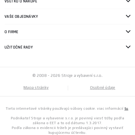
VŠETKO O NÁKUPE
VAŠE OBJEDNÁVKY
O FIRME
UŽITOČNÉ RADY
© 2008 - 2026 Stroje a vybavení s.r.o.
Mapa stránky
Osobné údaje
Tieto internetové stránky používajú súbory cookie. viac informácií
tu
.
Podnikateľ Stroje a vybavenie s.r.o. je povinný viesť tržby podľa
zákona o EET a to od dátumu 1.3.2017.
Podľa zákona o evidencii tržieb je predávajúci povinný vystaviť
kupujúcemu účtenku.