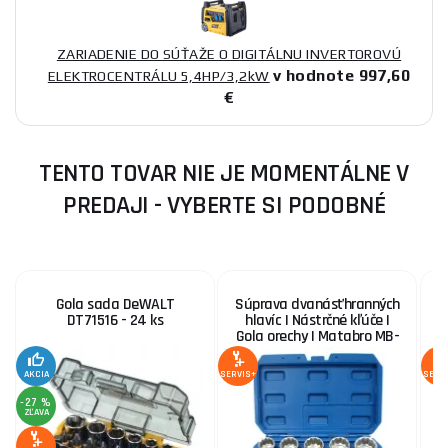
ZARIADENIE DO SÚŤAŽE O DIGITÁLNU INVERTOROVÚ
v hodnote 997,60
ELEKTROCENTRÁLU 5,4HP/3,2kW
€
TENTO TOVAR NIE JE MOMENTÁLNE V
PREDAJI - VYBERTE SI PODOBNÉ
Gola sada DeWALT
Súprava dvanásťhranných
DT71516 - 24 ks
hlavíc | Nástrčné kľúče |
Gola orechy | Matabro MB-
SOC01, 8 - 36 mm 1/2
AKCIA
SERVIS+
SERV
-27 %
ZĽAVA