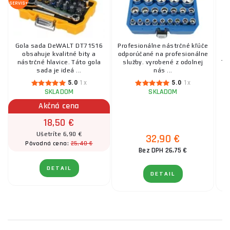
SERVIS+
Gola sada DeWALT DT71516
Profesionálne nástrčné kľúče
obsahuje kvalitné bity a
odporúčané na profesionálne
š
nástrčné hlavice. Táto gola
služby. vyrobené z odolnej
To
sada je ideá ...
nás ...
5.0
1x
5.0
1x
SKLADOM
SKLADOM
Akčná cena
18,50 €
Ušetríte 6,90 €
32,90 €
25,40 €
Pôvodná cena:
Bez DPH 26,75 €
DETAIL
DETAIL