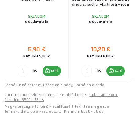
dreva za sucha. Vlastnosti vhodn
...
SKLADOM
SKLADOM
u dodávateľa
u dodávateľa
5,90 €
10,20 €
Bez DPH 5,00 €
Bez DPH 8,00 €
ks
ks
KÚPIŤ
KÚPIŤ
Lacné ručné náradie
,
Lacné gola sady
,
Lacné gola sady
Chcete doručit zboží do Česka? Prohlédněte si
Gola sada Extol
Premium 6520 - 36 ks
Magyarországra történő kiszállításért tekintse meg ezt a
termékoldalt:
Gola készlet Extol Premium 6520 - 36 db