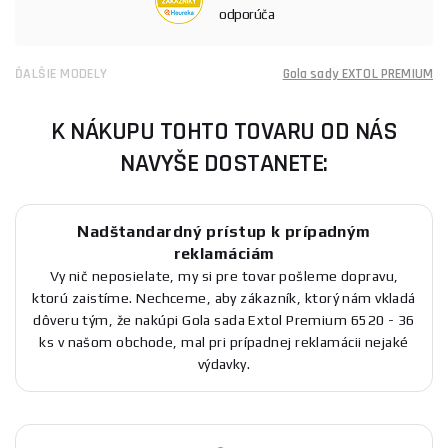
odporúča
ĎALŠIE MODELY
Gola sady EXTOL PREMIUM
K NÁKUPU TOHTO TOVARU OD NÁS
NAVYŠE DOSTANETE:
Nadštandardný prístup k prípadným
reklamáciám
Vy nič neposielate, my si pre tovar pošleme dopravu,
ktorú zaistíme. Nechceme, aby zákazník, ktorý nám vkladá
dôveru tým, že nakúpi Gola sada Extol Premium 6520 - 36
ks v našom obchode, mal pri prípadnej reklamácii nejaké
výdavky.