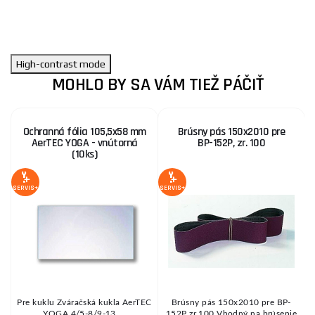
High-contrast mode
MOHLO BY SA VÁM TIEŽ PÁČIŤ
Ochranná fólia 105,5x58 mm
Brúsny pás 150x2010 pre
AerTEC YOGA - vnútorná
BP-152P, zr. 100
(10ks)
MO
4
Z
SERVIS+
SERVIS+
SE
Pre kuklu Zváračská kukla AerTEC
Brúsny pás 150x2010 pre BP-
YOGA 4/5-8/9-13 ...
152P zr.100 Vhodný na brúsenie