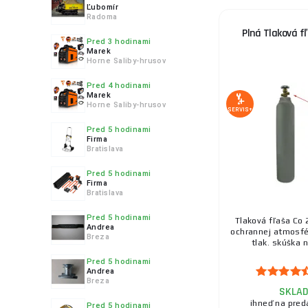
Ľubomír
Radoma
Plná Tlaková f
Pred 3 hodinami
Marek
Horne Saliby-hrusov
Pred 4 hodinami
Marek
Horne Saliby-hrusov
SERVIS+
Pred 5 hodinami
Firma
Bratislava
Pred 5 hodinami
Firma
Bratislava
Pred 5 hodinami
Tlaková fľaša Co 
Andrea
ochrannej atmosfér
Breza
tlak. skúška n
Pred 5 hodinami
Andrea
Breza
SKLA
ihneď na pred
Pred 5 hodinami