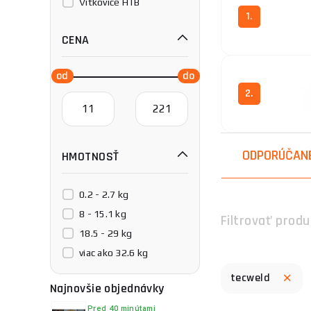
Vítkovice HTB
1.
CENA
2.
ODPORÚČAN
HMOTNOSŤ
0.2 - 2.7 kg
8 - 15.1 kg
Filtrovať produ
18.5 - 29 kg
viac ako 32.6 kg
tecweld
Najnovšie objednávky
Pred 40 minútami