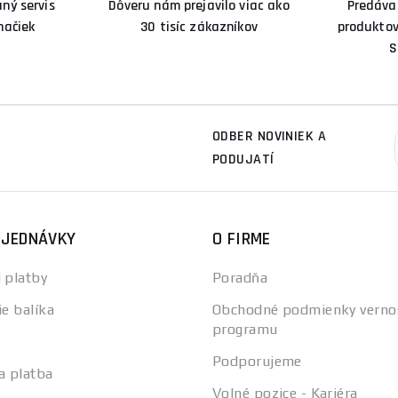
ný servis
Dôveru nám prejavilo viac ako
Predáva
načiek
30 tisíc zákazníkov
produktov
S
ODBER NOVINIEK A
PODUJATÍ
BJEDNÁVKY
O FIRME
 platby
Poradňa
ie balíka
Obchodné podmienky verno
programu
Podporujeme
a platba
Volné pozice - Kariéra