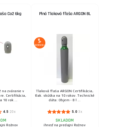
ľaša Co2 6kg
Plná Tlaková fľaša ARGON 8L
SERVIS+
2 na zváranie v
Tlaková fľaša ARGON Certifikácia,
e. Certifikácia,
tlak. skúška na 10 rokov. Technické
a 10 rok ...
dáta: Objem - 8 l ...
4.5
20x
5.0
3x
DOM
SKLADOM
ajni Rožnov
ihneď na predajni Rožnov