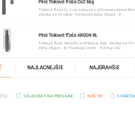
Plná Tlaková fľaša Co2 6kg
Tlaková fľaša Co 2 na zváranie v ochrannej atmosfére. 
skúška na 10 rokov. Technické dáta: Objem - 8 ...
Plná Tlaková fľaša ARGON 8L
Tlaková fľaša ARGON Certifikácia, tlak. skúška na 10 
dáta: Objem - 8 l Fľaškový ventil - 150 bar Záv ...
É
NAJLACNEJŠIE
NAJDRAHŠIE
kty:
SKLADOM A NA PREDAJNI
NÁŠ TIP
S DARČE