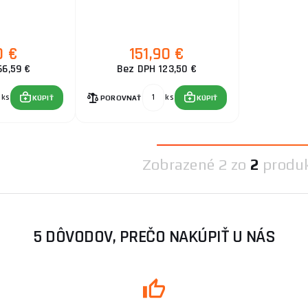
0 €
151,90 €
66,59 €
Bez DPH 123,50 €
ks
ks
KÚPIŤ
POROVNAŤ
KÚPIŤ
Zobrazené
2 zo
2
produ
5 DÔVODOV, PREČO NAKÚPIŤ U NÁS