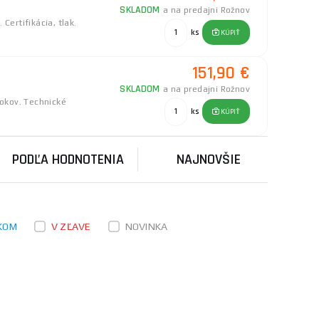
SKLADOM
a na predajni Rožnov
Certifikácia, tlak.
ks
KÚPIŤ
151,90 €
SKLADOM
a na predajni Rožnov
rokov. Technické
ks
KÚPIŤ
PODĽA HODNOTENIA
NAJNOVŠIE
KOM
V ZĽAVE
NOVINKA