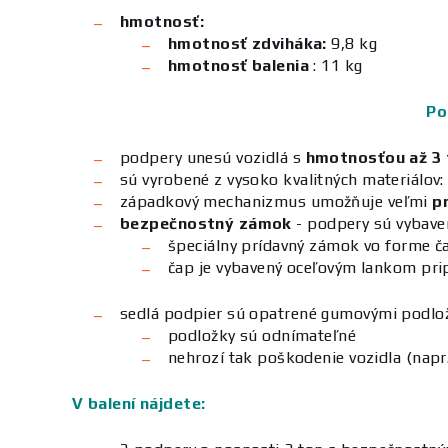
hmotnosť:
hmotnosť zdviháka:
9,8
kg
hmotnosť balenia
: 11 kg
Po
podpery unesú vozidlá s
hmotnosťou až 3 
sú vyrobené z vysoko kvalitných materiálov: 
západkový mechanizmus umožňuje veľmi
p
bezpečnostný zámok
- podpery sú vybav
špeciálny prídavný zámok vo forme 
čap je vybavený oceľovým lankom prip
sedlá podpier sú opatrené gumovými podlož
podložky sú odnímateľné
nehrozí tak poškodenie vozidla (napr
V balení nájdete: