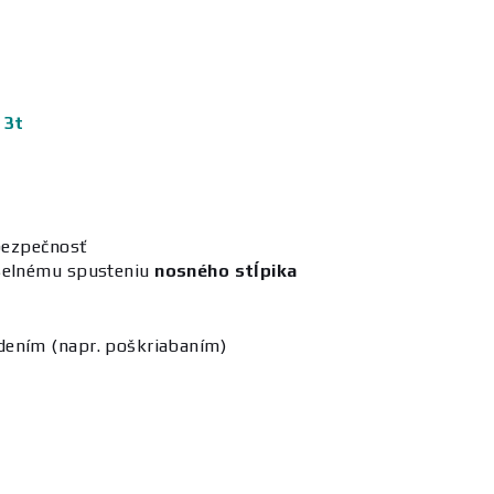
 3t
bezpečnosť
yselnému spusteniu
nosného stĺpika
dením (napr. poškriabaním)