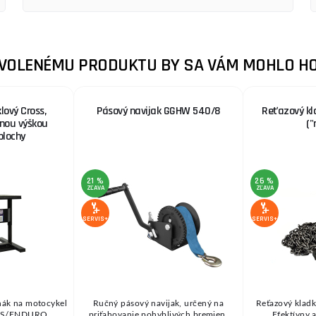
ZVOLENÉMU PRODUKTU BY SA VÁM MOHLO HO
lový Cross,
Pásový navijak GGHW 540/8
Reťazový kl
ľnou výškou
("
plochy
21 %
26 %
ZĽAVA
ZĽAVA
SERVIS+
SERVIS+
hák na motocykel
Ručný pásový navijak, určený na
Reťazový kladk
OSS/ENDURO
priťahovanie pohyblivých bremien.
Efektívny 