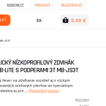
KONTAKTY
PRIHLÁSIŤ
REGISTROVAŤ
SK
0,00 €
0
MB-JS3T
ICKÝ NÍZKOPROFILOVÝ ZDVIHÁK
JB-LITE S PODPERAMI 3T MB-JS3T
 hever na zdvíhanie vozidiel aj s nízkym
ovaných oceľových plechov so špeciálnym
deálny aj pre ...
(Podrobný popis)
Matabro