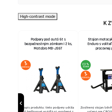
High-contrast mode
K 
 kľukou
Podpery pod autá 6t s
Stojan motocyk
140
bezpečnostným zámkom | 2 ks,
Enduro s volite
Matabro MB-JS6T
pracovnej 
23 %
ZĽAVA
SERVIS+
SERVIS+
r/545 kg 10
Popis produktu: tieto podpery udržia
Zosilnený stojan/zdvi
až šesťtonové vozidlá sú vyrobené z
určený pre CR