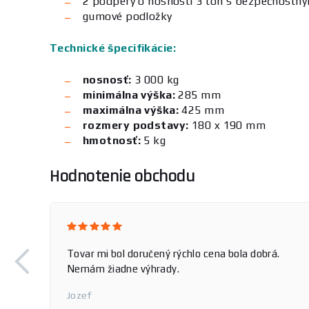
2 podpery o nosnosti 3 ton s bezpečnost
gumové podložky
Technické špecifikácie:
nosnosť:
3 000 kg
minimálna výška:
285 mm
maximálna výška:
425 mm
rozmery podstavy:
180 x 190 mm
hmotnosť:
5 kg
Hodnotenie obchodu
Tovar mi bol doručený rýchlo cena bola dobrá.
Nemám žiadne výhrady.
Jozef