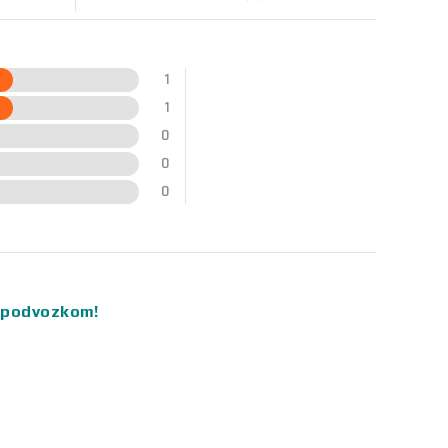
1
1
0
0
0
ym podvozkom!