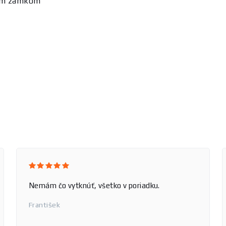
ným zámkom
Nemám čo vytknúť, všetko v poriadku.
František