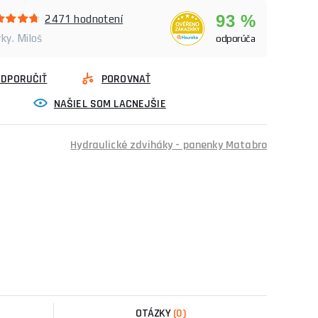
93 %
2471 hodnotení
ky. Miloš
odporúča
ODPORUČIŤ
POROVNAŤ
NAŠIEL SOM LACNEJŠIE
Hydraulické zdviháky - panenky Matabro
OTÁZKY
(0)