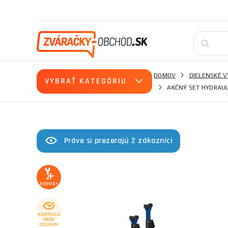
DOMOV
DIELENSKÉ 
VYBRAŤ KATEGÓRIU
AKČNÝ SET HYDRAULI
Práve si prezerajú 2 zákazníci
SERVIS+
KONTROLA
PRED
DODANÍM