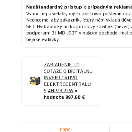
Nadštandardný prístup k prípadným reklam
Vy nič neposielate, my si pre tovar pošleme dop
Nechceme, aby zákazník, ktorý nám vkladá dôv
SET Hydraulický nízkoprofilový zdvihák (hever)
podperami 3t MB-JS3T v našom obchode, mal pr
nejaké výdavky.
ZARIADENIE DO
SÚŤAŽE O DIGITÁLNU
INVERTOROVÚ
ELEKTROCENTRÁLU
5,4HP/3,2kW
v
hodnote 997,60 €
POPIS