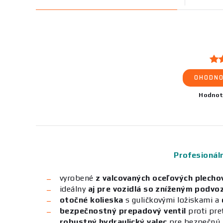
OHODNO
Hodnot
Profesionáln
vyrobené
z valcovaných oceľových plecho
ideálny
aj pre vozidlá so zníženým podv
otočné kolieska
s guličkovými ložiskami a
bezpečnostný prepadový ventil
proti pre
robustný hydraulický valec
pre bezpečnú 