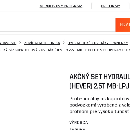
VERNOSTNÝ PROGRAM
PRE FIRMY
VYBAVENIE
ZDVÍHACIA TECHNIKA
HYDRAULICKÉ ZDVIHÁKY - PANENKY
CKÝ NÍZKOPROFILOVÝ ZDVIHÁK (HEVER) 2,5T MB-LPJB-LITE S PODPERAMI 3T 
AKČNÝ SET HYDRAUL
(HEVER) 2,5T MB-LP
Profesionálny nízkoprofilový
podvozkom! vyrobené z valc
profilom pre vysokú tuhosť i
VÝROBCA