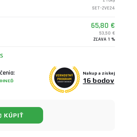
2 roky
SET-ZVE24
65,80 €
53,50 €
ZĽAVA 1 %
ks
čenia:
Nakup a získej
16 bodov
IHNEĎ
KÚPIŤ