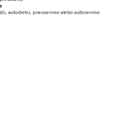
e
ži, autodielni, pneuservise alebo autoservise