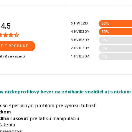
50%
4.5
5 HVIEZD
50%
4 HVIEZDY
0%
3 HVIEZDY
TIŤ PRODUKT
0%
2 HVIEZDY
0%
ili
2 zákazníci
1 HVIEZDA
y nízkoprofilový hever na zdvíhanie vozidiel aj s nízk
v
so špeciálnym profilom pre vysokú tuhosť
ozkom
dlhá rukoväť
pre ľahkú manipuláciu
ťaženiu
prevádzku