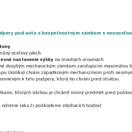
dpery pod auto s bezpečnostným zámkom s nosnosťou
tony
silný oceľový plech
resné nastavenie výšky
na mnohých úrovniach
ené dvojitým mechanickým zámkom zaisťujúcim maximálnu 
čapu (kolíka) chráni západkovým mechanizmom proti neúm
evneným k telu podpery, ktorý ho chráni pred stratou
kami, ktorých úlohou je chrániť nosný predmet pred poško
. odrenie laku či poškodenie zdvíhacích bodov)