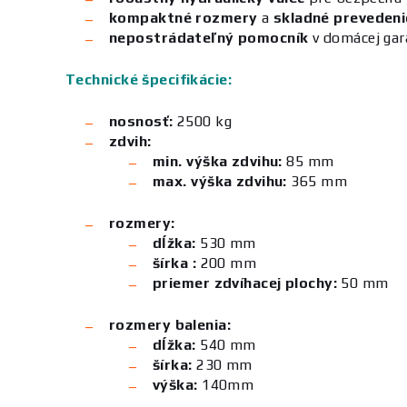
kompaktné rozmery
a
skladné prevedeni
nepostrádateľný pomocník
v domácej gará
Technické špecifikácie:
nosnosť:
2500 kg
zdvih:
min. výška zdvihu:
85 mm
max. výška zdvihu:
365 mm
rozmery:
dĺžka:
530 mm
šírka
:
200 mm
priemer zdvíhacej plochy:
50 mm
rozmery balenia:
dĺžka:
540 mm
šírka:
230 mm
výška:
140mm