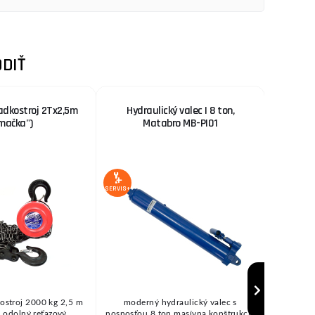
DIŤ
adkostroj 2Tx2,5m
Hydraulický valec | 8 ton,
Balancér
mačka")
Matabro MB-PI01
dvo
Ma
SERVIS+
SERVIS+
ostroj 2000 kg 2,5 m
moderný hydraulický valec s
Na čo je 
a odolný reťazový
nosnosťou 8 ton masívna konštrukcia
nutné pre 