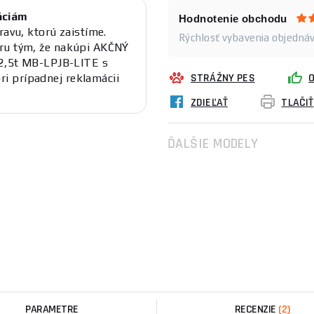
áciám
Hodnotenie obchodu
ravu, ktorú zaistíme.
Rýchlosť vybavenia objednáv
eru tým, že nakúpi AKČNÝ
 2,5t MB-LPJB-LITE s
STRÁŽNY PES
i prípadnej reklamácii
ZDIEĽAŤ
TLAČIŤ
ĎALŠIE MODELY
PARAMETRE
RECENZIE
(2)