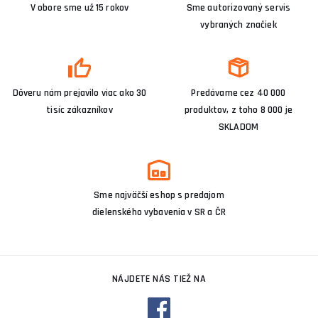
V obore sme už 15 rokov
Sme autorizovaný servis
vybraných značiek
Dôveru nám prejavilo viac ako 30
Predávame cez 40 000
tisíc zákazníkov
produktov, z toho 8 000 je
SKLADOM
Sme najväčší eshop s predajom
dielenského vybavenia v SR a ČR
NÁJDETE NÁS TIEŽ NA