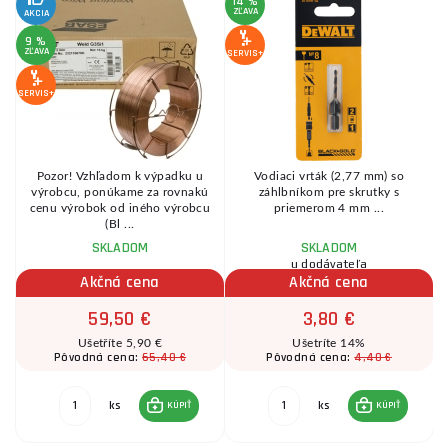
14 %
ZĽAVA
AKCIA
SE
9 %
ZĽAVA
SERVIS+
SERVIS+
Pozor! Vzhľadom k výpadku u
Vodiaci vrták (2,77 mm) so
výrobcu, ponúkame za rovnakú
záhlbníkom pre skrutky s
cenu výrobok od iného výrobcu
priemerom 4 mm ...
(Bl ...
SKLADOM
SKLADOM
u dodávateľa
Akčná cena
Akčná cena
59,50 €
3,80 €
Ušetříte 5,90 €
Ušetríte 14%
65,40 €
4,40 €
Pôvodná cena:
Pôvodná cena:
ks
ks
KÚPIŤ
KÚPIŤ