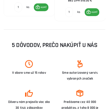
Bez DPH 519,00 €
ks
KÚPIŤ
ks
KÚPIŤ
5 DÔVODOV, PREČO NAKÚPIŤ U NÁS
V obore sme už 15 rokov
Sme autorizovaný servis
vybraných značiek
Dôveru nám prejavilo viac ako
Predávame cez 40 000
30 tisíc zákazníkov
produktov, z toho 8 000 je