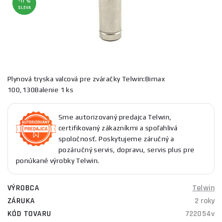
-11 %
SLEVA
Plynová tryska valcová pre zváračky Telwin:Bimax
100,130Balenie 1 ks
Sme autorizovaný predajca Telwin,
certifikovaný zákazníkmi a spoľahlivá
spoločnosť. Poskytujeme záručný a
pozáručný servis, dopravu, servis plus pre
ponúkané výrobky Telwin.
VÝROBCA
Telwin
ZÁRUKA
2 roky
KÓD TOVARU
722054v