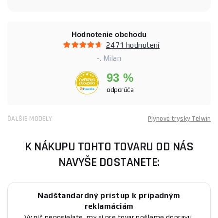
Hodnotenie obchodu
2471 hodnotení
-. Milan
93 %
odporúča
ĎALŠIE MODELY
Plynové trysky Telwin
K NÁKUPU TOHTO TOVARU OD NÁS
NAVYŠE DOSTANETE:
Nadštandardný prístup k prípadným
reklamáciám
Vy nič neposielate, my si pre tovar pošleme dopravu,