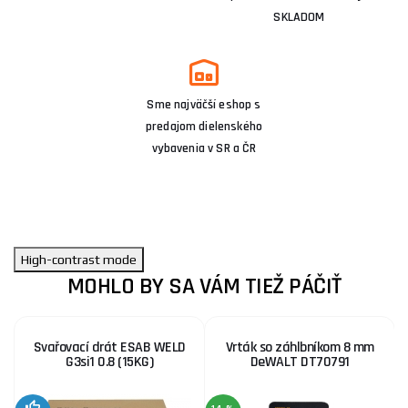
SKLADOM
Sme najväčší eshop s
predajom dielenského
vybavenia v SR a ČR
High-contrast mode
MOHLO BY SA VÁM TIEŽ PÁČIŤ
Svařovací drát ESAB WELD
Vrták so záhlbníkom 8 mm
G3si1 0.8 (15KG)
DeWALT DT70791