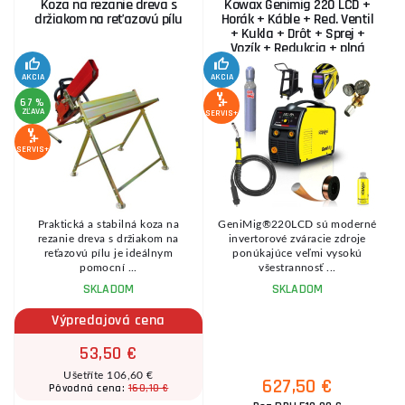
Koza na rezanie dreva s
Kowax Genimig 220 LCD +
držiakom na reťazovú pílu
Horák + Káble + Red. Ventil
+ Kukla + Drôt + Sprej +
Vozík + Redukcia + plná
Fľaša Co2
AKCIA
AKCIA
SE
67 %
ZĽAVA
SERVIS+
SERVIS+
Praktická a stabilná koza na
GeniMig®220LCD sú moderné
8
rezanie dreva s držiakom na
invertorové zváracie zdroje
reťazovú pílu je ideálnym
ponúkajúce veľmi vysokú
pomocní ...
všestrannosť ...
SKLADOM
SKLADOM
Výpredajová cena
53,50 €
Ušetříte 106,60 €
627,50 €
160,10 €
Pôvodná cena: