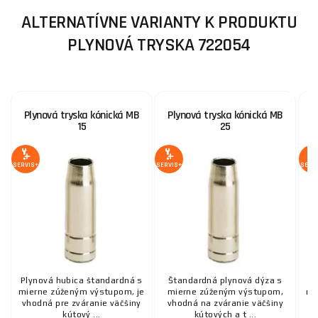
ALTERNATÍVNE VARIANTY K PRODUKTU
PLYNOVÁ TRYSKA 722054
Plynová tryska kónická MB
Plynová tryska kónická MB
15
25
SERVIS+
SERVIS+
SERV
Plynová hubica štandardná s
Štandardná plynová dýza s
Pl
mierne zúženým výstupom, je
mierne zúženým výstupom,
mi
vhodná pre zváranie väčšiny
vhodná na zváranie väčšiny
v
kútový ...
kútových a t ...