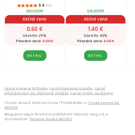
5.0
23x
SKLADOM
SKLADOM
Akčná cena
Akčná cena
0,60 €
1,40 €
Ušetríte 29%
Ušetríte 40%
0,90 €
2,30 €
Pôvodná cena:
Pôvodná cena:
DETAIL
DETAIL
Lacná zváracia technika
,
Lacné plazmové rezačky
,
Lacné
príslušenstvo pre plazmové rezačky
,
Lacné trysky na plasmu
Chcete doručit zboží do Česka? Prohlédněte si
Tryska keramická
802422
Magyarországra történő kiszállításért tekintse meg ezt a
termékoldalt:
Kerámia fúvóka 802422