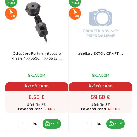
6 %
3 %
6
ZĽAVA
ZĽAVA
Z
SERVIS+
SERVIS+
SE
y,
Čeľusť pre Fortum nitovacie
značka : EXTOL CRAFT ...
kliešte 4770630, 4770632 ...
SKLADOM
SKLADOM
Akčná cena
Akčná cena
6,60 €
59,60 €
Ušetríte 6%
Ušetríte 3%
7,00 €
61,30 €
Pôvodná cena:
Pôvodná cena:
ks
ks
KÚPIŤ
KÚPIŤ