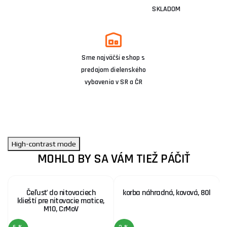
SKLADOM
Sme najväčší eshop s
predajom dielenského
vybavenia v SR a ČR
High-contrast mode
MOHLO BY SA VÁM TIEŽ PÁČIŤ
Čeľusť do nitovaciech
korba náhradná, kovová, 80l
klieští pre nitovacie matice,
M10, CrMoV