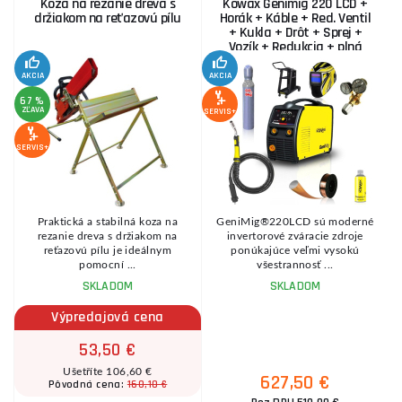
Koza na rezanie dreva s
Kowax Genimig 220 LCD +
držiakom na reťazovú pílu
Horák + Káble + Red. Ventil
+ Kukla + Drôt + Sprej +
Vozík + Redukcia + plná
Fľaša Co2
AKCIA
AKCIA
SE
67 %
ZĽAVA
SERVIS+
SERVIS+
Praktická a stabilná koza na
GeniMig®220LCD sú moderné
8
rezanie dreva s držiakom na
invertorové zváracie zdroje
reťazovú pílu je ideálnym
ponúkajúce veľmi vysokú
pomocní ...
všestrannosť ...
SKLADOM
SKLADOM
Výpredajová cena
53,50 €
Ušetříte 106,60 €
627,50 €
160,10 €
Pôvodná cena: