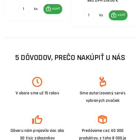
Bez DPH 519,00 €
ks
KÚPIŤ
ks
KÚPIŤ
5 DÔVODOV, PREČO NAKÚPIŤ U NÁS
V obore sme už 15 rokov
Sme autorizovaný servis
vybraných značiek
Dôveru nám prejavilo viac ako
Predávame cez 40 000
30 tisíc zákazníkov
produktov, z toho 8 000 je