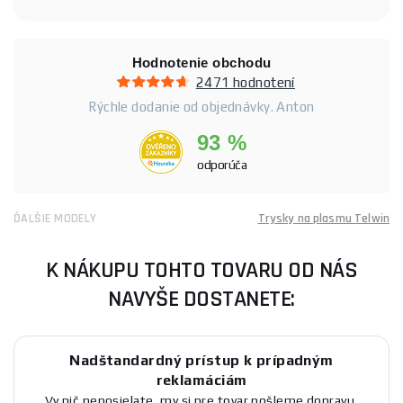
Hodnotenie obchodu
2471 hodnotení
Rýchle dodanie od objednávky. Anton
93 %
odporúča
ĎALŠIE MODELY
Trysky na plasmu Telwin
K NÁKUPU TOHTO TOVARU OD NÁS
NAVYŠE DOSTANETE:
Nadštandardný prístup k prípadným
reklamáciám
Vy nič neposielate, my si pre tovar pošleme dopravu,