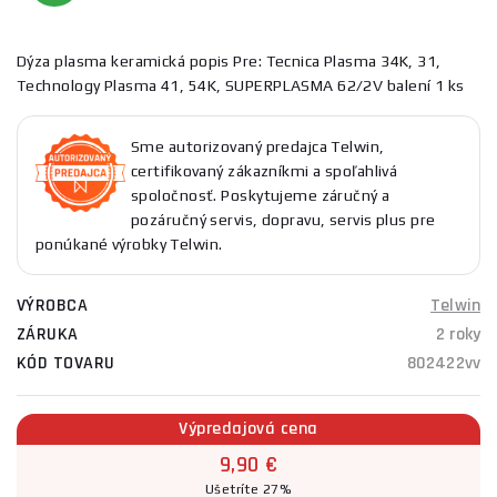
Dýza plasma keramická popis Pre: Tecnica Plasma 34K, 31,
Technology Plasma 41, 54K, SUPERPLASMA 62/2V balení 1 ks
Sme autorizovaný predajca Telwin,
certifikovaný zákazníkmi a spoľahlivá
spoločnosť. Poskytujeme záručný a
pozáručný servis, dopravu, servis plus pre
ponúkané výrobky Telwin.
VÝROBCA
Telwin
ZÁRUKA
2 roky
KÓD TOVARU
802422vv
Výpredajová cena
9,90 €
Ušetríte 27%