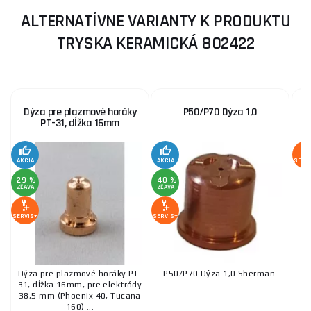
ALTERNATÍVNE VARIANTY K PRODUKTU
TRYSKA KERAMICKÁ 802422
Dýza pre plazmové horáky
P50/P70 Dýza 1,0
PT-31, dĺžka 16mm
AKCIA
AKCIA
SERV
-29 %
-40 %
ZĽAVA
ZĽAVA
SERVIS+
SERVIS+
Dýza pre plazmové horáky PT-
P50/P70 Dýza 1,0 Sherman.
31, dĺžka 16mm, pre elektródy
38,5 mm (Phoenix 40, Tucana
160) ...