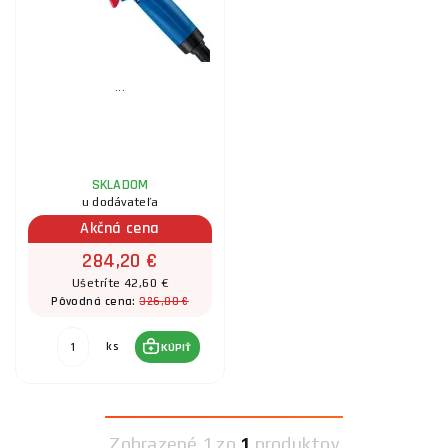
...
SKLADOM
u dodávateľa
Akčná cena
284,20 €
Ušetríte 42,60 €
326,80 €
Pôvodná cena:
ks
KÚPIŤ
Zobrazené
1 zo
1
produktov