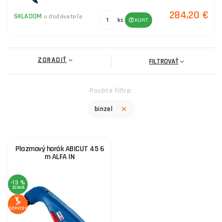
284,20 €
SKLADOM
u dodávateľa
ks
KÚPIŤ
ZORADIŤ
FILTROVAŤ
Použité filtre:
binzel
Plazmový horák ABICUT 45 6
m ALFA IN
-13 %
ZĽAVA
SERVIS+