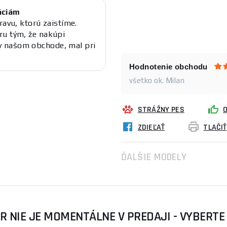
áciám
ravu, ktorú zaistíme.
ru tým, že nakúpi
v našom obchode, mal pri
Hodnotenie obchodu
všetko ok. Milan
STRÁŽNY PES
ZDIEĽAŤ
TLAČIŤ
ĎALŠIE MODELY
R NIE JE MOMENTÁLNE V PREDAJI - VYBERTE