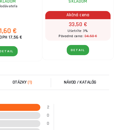
KLADOM
SKLADOM
dodávateľa
Akčná cena
33,50 €
1,60 €
Ušetríte 3%
34,50 €
Pôvodná cena:
DPH 17,56 €
DETAIL
DETAIL
OTÁZKY
(1)
NÁVOD / KATALÓG
2
0
0