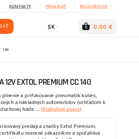
KONTAKTY
PRIHLÁSIŤ
REGISTROVAŤ
SK
0,00 €
0
C 140
 12V EXTOL PREMIUM CC 140
 plnenie a prifukovanie pneumatík kolies,
kových a nákladných automobilov (vzhľadom k
duchovej hadic ...
(Podrobný popis)
rizovaný predajca značky Extol Premium,
 certifikátu overené zákazníkmi a spoľahlivá