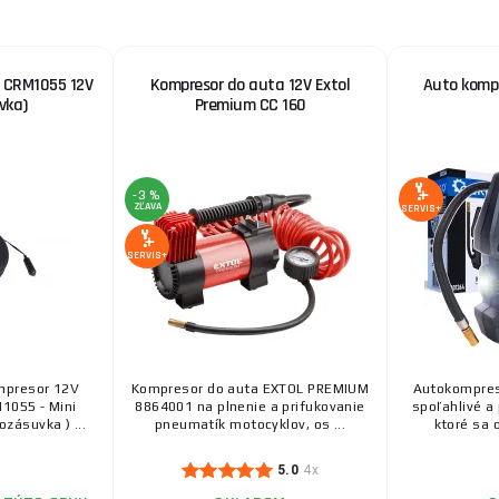
m CRM1055 12V
Kompresor do auta 12V Extol
Auto kompr
vka)
Premium CC 160
-3 %
ZĽAVA
SERVIS+
SERVIS+
mpresor 12V
Kompresor do auta EXTOL PREMIUM
Autokompres
1055 - Mini
8864001 na plnenie a prifukovanie
spoľahlivé a 
zásuvka ) ...
pneumatík motocyklov, os ...
ktoré sa o
5.0
4x