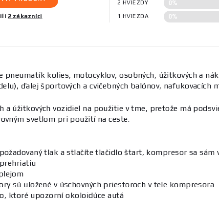
0%
2 HVIEZDY
0%
ili
2 zákazníci
1 HVIEZDA
e pneumatík kolies, motocyklov, osobných, úžitkových a ná
u), ďalej športových a cvičebných balónov, nafukovacích mat
a úžitkových vozidiel na použitie v tme, pretože má podsvi
ovným svetlom pri použití na ceste.
požadovaný tlak a stlačíte tlačidlo štart, kompresor sa sám
prehriatiu
splejom
ory sú uložené v úschovných priestoroch v tele kompresora
lo, ktoré upozorní okoloidúce autá