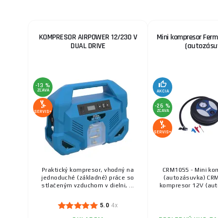
KOMPRESOR AIRPOWER 12/230 V
Mini kompresor Fer
DUAL DRIVE
(autozásu
-13 %
ZĽAVA
AKCIA
-26 %
ZĽAVA
SERVIS+
SERVIS+
Praktický kompresor, vhodný na
CRM1055 - Mini ko
jednoduché (základné) práce so
(autozásuvka) CRM
stlačeným vzduchom v dielni, ...
kompresor 12V (auto
5.0
4x