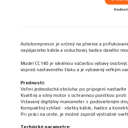
Hodnot
Autokompresor je určený na plnenie a prifukovani
napájacieho kábla a vzduchovej hadice daného model
Model CC140 je ideálnou súčasťou výbavy osobných 
vopred nastaveného tlaku a je vybavený veľkým var
Prednosti:
Veľmi jednoduchá obsluha: po pripojení nastavíte 
Kvalitný a silný motor s ochrannou poistkou proti 
Vstavaný digitálny manometer s podsvieteným di
Kompaktný vzhľad - všetky káble, hadice a konekt
Pri práci na ceste, je možné zapnúť výstražné svet
Technické parametre: