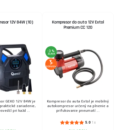
esor 12V 84W (10)
Kompresor do auta 12V Extol
Premium CC 120
-3 %
ZĽAVA
SERVIS+
or GEKO 12V 84W je
Kompresor do auta Extol je mobilný
praktické zariadenie,
autokompresor určený na plnenie a
svedčí pri každ ...
prifukovanie pneumatí ...
5.0
1x