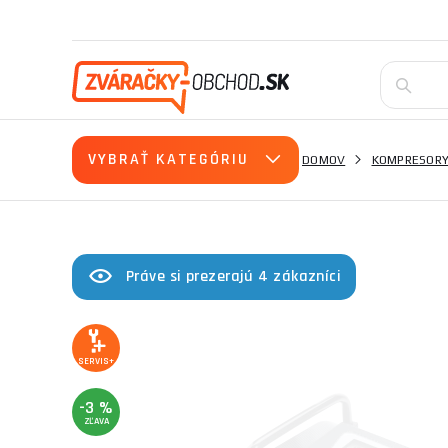
VYBRAŤ KATEGÓRIU
DOMOV
KOMPRESOR
Práve si prezerajú 4 zákazníci
SERVIS+
-3 %
ZĽAVA