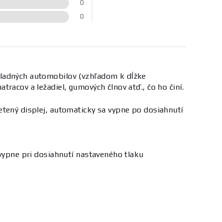
0
0
kladných automobilov (vzhľadom k dĺžke
racov a ležadiel, gumových člnov atď., čo ho činí.
etený displej, automaticky sa vypne po dosiahnutí
 vypne pri dosiahnutí nastaveného tlaku