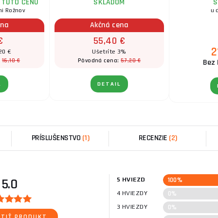
 TÚTO CENU
SKLADOM
S
ni Rožnov
u 
ena
Akčná cena
€
55,40 €
2
20 €
Ušetríte 3%
16,10 €
57,20 €
:
Pôvodná cena:
Bez 
L
DETAIL
PRÍSLUŠENSTVO
(1)
RECENZIE
(2)
100%
5.0
5 HVIEZD
0%
4 HVIEZDY
0%
3 HVIEZDY
TIŤ PRODUKT