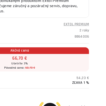
K ponúkaným produktom Extol Premium
ujeme záručný a pozáručný servis, dopravu,
us.
EXTOL PREMIUM
2 roky
8864006
Akčná cena
66,70 €
Ušetríte 3%
Pôvodná cena:
68,70 €
54,23 €
ZĽAVA 1 %