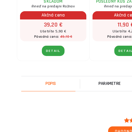
SKLADOM
POSLEDNÝ KUS ZA
ihneď na predajni Rožnov
ihneď na predaj
Akčná cena
Akčná c
39,20 €
11,90 
Ušetríte 5,90 €
Ušetríte 4,
45,10 €
Pôvodná cena:
Pôvodná cena
DETAIL
DETAI
POPIS
PARAMETRE
OHODNO