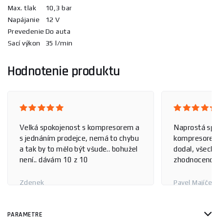
Max. tlak
10,3 bar
Napájanie
12 V
Prevedenie
Do auta
Sací výkon
35 l/min
Hodnotenie produktu
Velká spokojenost s kompresorem a
Naprostá spo
s jednáním prodejce, nemá to chybu
kompresorem,
a tak by to mělo být všude.. bohužel
dodal, všechn
není.. dávám 10 z 10
zhodnoceno 
Zdenek
Pavel Majíček
PARAMETRE