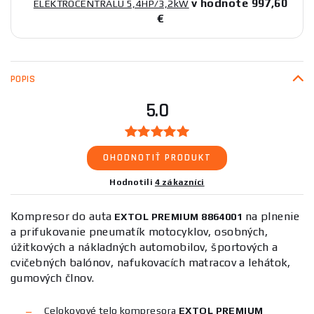
v hodnote 997,60
ELEKTROCENTRÁLU 5,4HP/3,2kW
€
POPIS
5.0
OHODNOTIŤ PRODUKT
Hodnotili
4 zákazníci
Kompresor do auta
na plnenie
EXTOL PREMIUM 8864001
a prifukovanie pneumatík motocyklov, osobných,
úžitkových a nákladných automobilov, športových a
cvičebných balónov, nafukovacích matracov a lehátok,
gumových člnov.
Celokovové telo kompresora
EXTOL PREMIUM