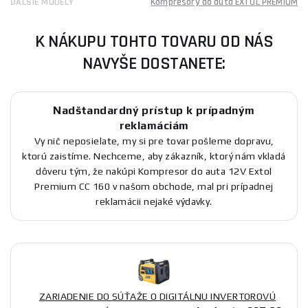
ĎALŠIE MODELY
Kompresory do auta EXTOL PREMIUM
K NÁKUPU TOHTO TOVARU OD NÁS
NAVYŠE DOSTANETE:
Nadštandardný prístup k prípadným
reklamáciám
Vy nič neposielate, my si pre tovar pošleme dopravu,
ktorú zaistíme. Nechceme, aby zákazník, ktorý nám vkladá
dôveru tým, že nakúpi Kompresor do auta 12V Extol
Premium CC 160 v našom obchode, mal pri prípadnej
reklamácii nejaké výdavky.
ZARIADENIE DO SÚŤAŽE O DIGITÁLNU INVERTOROVÚ