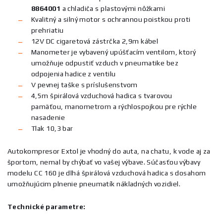
8864001
a chladiča s plastovými nôžkami
Kvalitný a silný motor s ochrannou poistkou proti
prehriatiu
12V DC cigaretová zástrčka 2,9m kábel
Manometer je vybavený upúšťacím ventilom, ktorý
umožňuje odpustiť vzduch v pneumatike bez
odpojenia hadice z ventilu
V pevnej taške s príslušenstvom
4,5m špirálová vzduchová hadica s tvarovou
pamäťou, manometrom a rýchlospojkou pre rýchle
nasadenie
Tlak 10,3 bar
Autokompresor Extol je vhodný do auta, na chatu, k vode aj za
športom, nemal by chýbať vo vašej výbave. Súčasťou výbavy
modelu CC 160 je dlhá špirálová vzduchová hadica s dosahom
umožňujúcim plnenie pneumatík nákladných vozidiel.
Technické parametre: