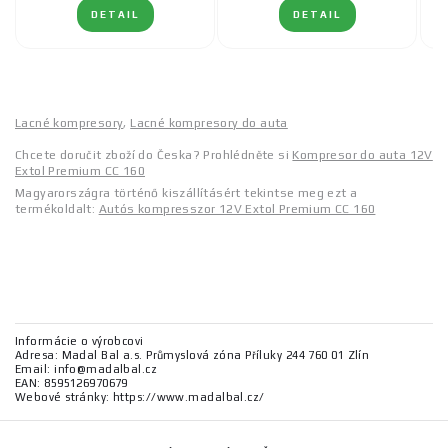
DETAIL
DETAIL
Lacné kompresory
,
Lacné kompresory do auta
Chcete doručit zboží do Česka? Prohlédněte si
Kompresor do auta 12V
Extol Premium CC 160
Magyarországra történő kiszállításért tekintse meg ezt a
termékoldalt:
Autós kompresszor 12V Extol Premium CC 160
Informácie o výrobcovi
Adresa: Madal Bal a.s. Průmyslová zóna Příluky 244 760 01 Zlín
Email: info@madalbal.cz
EAN: 8595126970679
Webové stránky: https://www.madalbal.cz/