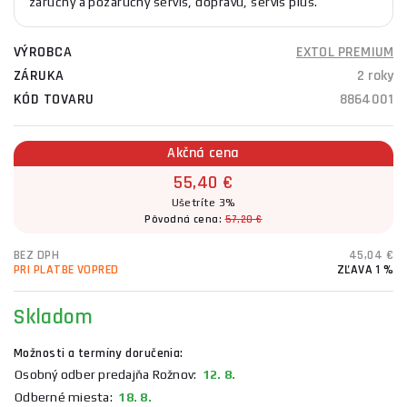
záručný a pozáručný servis, dopravu, servis plus.
VÝROBCA
EXTOL PREMIUM
ZÁRUKA
2 roky
KÓD TOVARU
8864001
Akčná cena
55,40 €
Ušetríte 3%
Pôvodná cena:
57,20 €
BEZ DPH
45,04 €
PRI PLATBE VOPRED
ZĽAVA 1 %
Skladom
Možnosti a termíny doručenia:
Osobný odber predajňa Rožnov:
12. 8.
Odberné miesta:
18. 8.