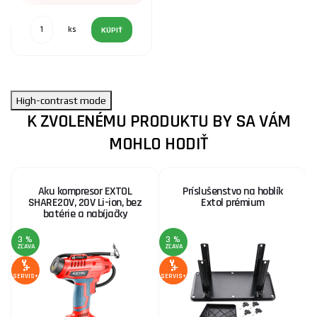
ks
KÚPIŤ
High-contrast mode
K ZVOLENÉMU PRODUKTU BY SA VÁM
MOHLO HODIŤ
Aku kompresor EXTOL
Príslušenstvo na hoblík
SHARE20V, 20V Li-ion, bez
Extol prémium
batérie a nabíjačky
3 %
3 %
2
ZĽAVA
ZĽAVA
Z
SERVIS+
SERVIS+
SE