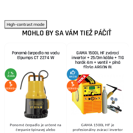
High-contrast mode
MOHLO BY SA VÁM TIEŽ PÁČIŤ
Ponorné čerpadlo na vodu
GAMA 1500L HF zvárací
Elpumps CT 2274 W
invertor + 25/3m káble + TIG
horák 4m + ventil + plná
fľaša ARGON 8L
MO
7 %
ZĽAVA
AKCIA
A
1
Z
SERVIS+
SERVIS+
SE
Ponorné čerpadlo je určené na
GAMA 1500L HF je
m
čerpanie špinavej alebo
profesionálny zvárací invertor