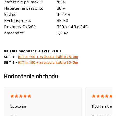
Zaťaženie pri max. I:
45%
Napätie na prázdno:
88 V
krytie:
IP 23 S
Rýchlospojka:
35-50
Rozmery DxŠxV:
330 x 143 x 245
hmotnosť:
6,2 kg
Balenie neobsahuje zvár. káble.
SET 1 -
KITin 190 + zváracie káble 25/3m
SET 2 -
KITin 190 + zváracie káble 25/5m
Hodnotenie obchodu
Spokojná
Rýchle a bez