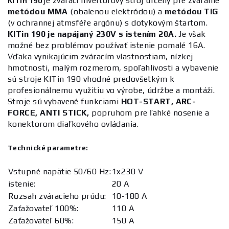
je zvárací invertorový stroj určený pre zváranie
KITin 190
metódou MMA
(obalenou elektródou) a
metódou TIG
(v ochrannej atmsféře argónu) s dotykovým štartom.
KITin 190 je napájaný 230V s istením 20A.
Je však
možné bez problémov používať istenie pomalé 16A.
Vďaka vynikajúcim zváracím vlastnostiam, nízkej
hmotnosti, malým rozmerom, spoľahlivosti a vybavenie
sú stroje KITin 190 vhodné predovšetkým k
profesionálnemu využitiu vo výrobe, údržbe a montáži.
Stroje sú vybavené funkciami
HOT-START, ARC-
FORCE, ANTI STICK,
popruhom pre ľahké nosenie a
konektorom diaľkového ovládania.
Technické parametre:
Vstupné napätie 50/60 Hz:
1x230 V
istenie:
20 A
Rozsah zváracieho prúdu:
10-180 A
Zaťažovateľ 100%:
110 A
Zaťažovateľ 60%:
150 A