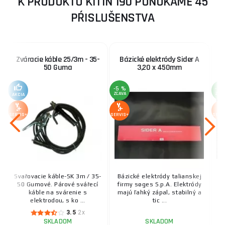
K PRODUKTU KITIN 190 PONÚKAME 45
PŔISLUŠENSTVA
Zváracie káble 25/3m - 35-
Bázické elektródy Sider A
R
50 Guma
3,20 x 450mm
-5 %
-5 
ZĽAVA
ZĽA
AKCIA
SERVIS+
SERVIS+
SERV
Svařovacie káble-SK 3m / 35-
Bázické elektródy talianskej
Ru
50 Gumové. Párové svářecí
firmy søges S.p.A. Elektródy
fi
káble na svárenie s
majú ľahký zápal, stabilný a
m
elektrodou, s ko ...
tic ...
3.5
2x
SKLADOM
SKLADOM