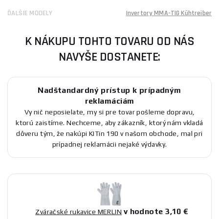
ĎALŠIE MODELY
Invertory MMA-TIG Kühtreiber
K NÁKUPU TOHTO TOVARU OD NÁS
NAVYŠE DOSTANETE:
Nadštandardný prístup k prípadným
reklamáciám
Vy nič neposielate, my si pre tovar pošleme dopravu,
ktorú zaistíme. Nechceme, aby zákazník, ktorý nám vkladá
dôveru tým, že nakúpi KITin 190 v našom obchode, mal pri
prípadnej reklamácii nejaké výdavky.
v hodnote 3,10 €
Zváračské rukavice MERLIN