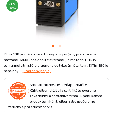
-3 %
ZĽAVA
KITin 190 je zvárací invertorový stroj určený pre zváranie
metódou MMA (obalenou elektródou) a metódou TIG (v
ochrannej atmsféře argónu) s dotykovým štartom. KITin 190 je
napájaný ...
(Podrobný popis)
Sme autorizovaný predajca značky
Kühtreiber, držitelia certifikátu overené
zákazníkmi a spoľahlivá firma. K ponúkaným
produktom Kühtreiber zabezpečujeme
záručný a pozáručný servis.