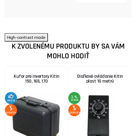
High-contrast mode
K ZVOLENÉMU PRODUKTU BY SA VÁM
MOHLO HODIŤ
Kufor pre invertory Kitin
Diaľkové ovládanie Kitin
150, 165, 170
plast 10 metrů
3 %
ZĽAVA
Z
AKCIA
SERVIS+
SERVIS+
SE