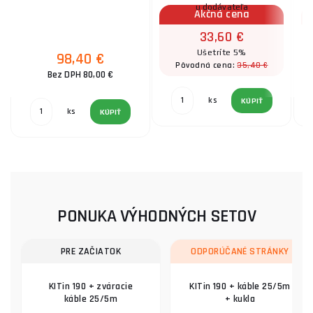
u dodávateľa
Akčná cena
33,60 €
Ušetríte 5%
98,40 €
35,40 €
Pôvodná cena:
Bez DPH 80,00 €
ks
KÚPIŤ
ks
KÚPIŤ
PONUKA VÝHODNÝCH SETOV
PRE ZAČIATOK
ODPORÚČANÉ STRÁNKY
KITin 190 + zváracie
KITin 190 + káble 25/5m
káble 25/5m
+ kukla