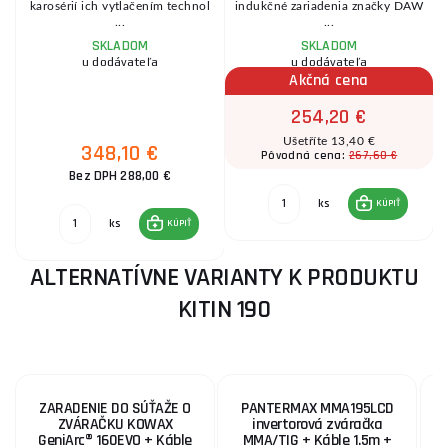
karosérií ich vytlačením technol
indukčné zariadenia značky DAW
...
...
SKLADOM
SKLADOM
u dodávateľa
u dodávateľa
Akčná cena
254,20 €
Ušetříte 13,40 €
348,10 €
267,60 €
Pôvodná cena:
Bez DPH 288,00 €
ks
KÚPIŤ
ks
KÚPIŤ
ALTERNATÍVNE VARIANTY K PRODUKTU
KITIN 190
ZARADENIE DO SÚŤAŽE O
PANTERMAX MMA195LCD
ZVÁRAČKU KOWAX
invertorová zváračka
GeniArc® 160EVO + Káble
MMA/TIG + Káble 1.5m +