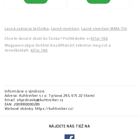
Lacná zváracia technika
,
Lacné invertory
,
Lacné invertory MMA-TIG
Chcete doručit zboží do Česka? Prohlédněte si
KITin 190
Magyarországra történő kiszállításért tekintse meg ezt a
termékoldalt:
KITin 190
Informácie o výrobcovi
Adresa: Kuhtreiber s.r.o. Tyršova 293, 675 22 Stařeč
Email: objednavky@kuhtreiber.cz
EAN: 2009990000289
Webové stránky: https://kuhtreiber.cz/
NÁJDETE NÁS TIEŽ NA