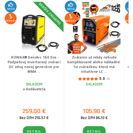
Kukla + Kefa + Elektródy
DARČEK ZADARMO
2,5kg
AKCIA
AKCIA
AKC
SERVIS+
SERVIS+
SERV
KOWAX® GeniArc 160 Evo -
Zváranie už nikdy nebude
Podpäťový invertorový zvárací
komplikované alebo nákladné.
DC zdroj novej generácie pre
So zváračkou, ktorá má
ele
MMA ...
intuitívne LC ...
5.0
4x
SKLADOM
SKLADOM
u dodávateľa
259,00 €
105,90 €
Bez DPH 210,57 €
Bez DPH 86,10 €
DETAIL
DETAIL