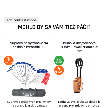
High-contrast mode
MOHLO BY SA VÁM TIEŽ PÁČIŤ
Súprava na vyrovnávanie
kruhová dvojzávitová
priehlbín karosérie H-1
Cievka Dawell priemer 22
mm
5 %
ZĽAVA
Z
SERVIS+
SERVIS+
SE
Súprava špeciálnych prípravkov
Kruhová dvojzávitová cievka je
na opravy jamiek a zárezov
určená pre indukčné ohrevy a