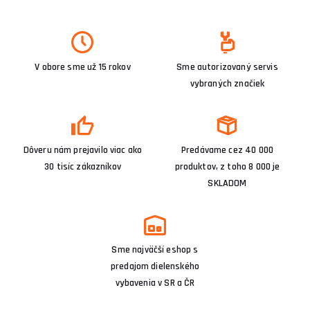
V obore sme už 15 rokov
Sme autorizovaný servis
vybraných značiek
Dôveru nám prejavilo viac ako
Predávame cez 40 000
30 tisíc zákazníkov
produktov, z toho 8 000 je
SKLADOM
Sme najväčší eshop s
predajom dielenského
vybavenia v SR a ČR