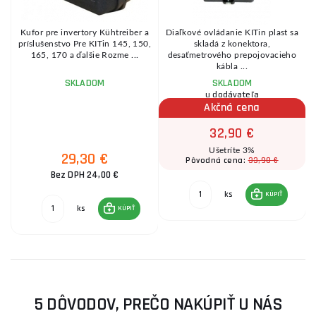
Kufor pre invertory Kühtreiber a
Diaľkové ovládanie KITin plast sa
príslušenstvo Pre KITin 145, 150,
skladá z konektora,
165, 170 a ďalšie Rozme ...
desaťmetrového prepojovacieho
kábla ...
SKLADOM
SKLADOM
u dodávateľa
Akčná cena
32,90 €
Ušetríte 3%
29,30 €
33,90 €
Pôvodná cena:
Bez DPH 24,00 €
ks
KÚPIŤ
ks
KÚPIŤ
5 DÔVODOV, PREČO NAKÚPIŤ U NÁS