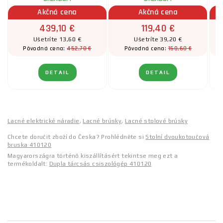
Akčná cena
Akčná cena
439,10 €
119,40 €
Ušetríte 13,60 €
Ušetríte 39,20 €
452,70 €
158,60 €
Pôvodná cena:
Pôvodná cena:
DETAIL
DETAIL
Lacné elektrické náradie
,
Lacné brúsky
,
Lacné stolové brúsky
Chcete doručit zboží do Česka? Prohlédněte si
Stolní dvoukotoučová
bruska 410120
Magyarországra történő kiszállításért tekintse meg ezt a
termékoldalt:
Dupla tárcsás csiszológép 410120