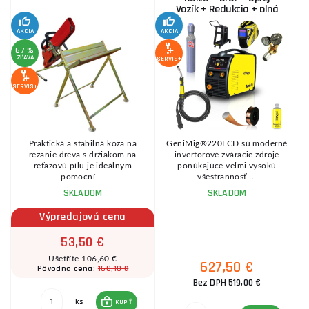
Vozík + Redukcia + plná
Fľaša Co2
AKCIA
AKCIA
SE
67 %
ZĽAVA
SERVIS+
SERVIS+
Praktická a stabilná koza na
GeniMig®220LCD sú moderné
8
rezanie dreva s držiakom na
invertorové zváracie zdroje
reťazovú pílu je ideálnym
ponúkajúce veľmi vysokú
pomocní ...
všestrannosť ...
SKLADOM
SKLADOM
Výpredajová cena
53,50 €
Ušetříte 106,60 €
627,50 €
160,10 €
Pôvodná cena:
Bez DPH 519,00 €
ks
KÚPIŤ