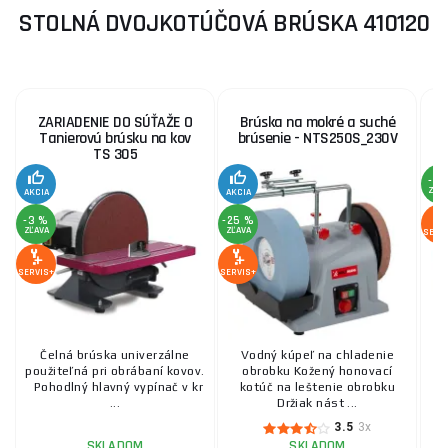
STOLNÁ DVOJKOTÚČOVÁ BRÚSKA 410120
ZARIADENIE DO SÚŤAŽE O
Brúska na mokré a suché
Tanierovú brúsku na kov
brúsenie - NTS250S_230V
TS 305
-4 
ZĽA
AKCIA
AKCIA
-3 %
-25 %
ZĽAVA
ZĽAVA
SERV
SERVIS+
SERVIS+
Čelná brúska univerzálne
Vodný kúpeľ na chladenie
použiteľná pri obrábaní kovov.
obrobku Kožený honovací
p
Pohodlný hlavný vypínač v kr
kotúč na leštenie obrobku
k
...
Držiak nást ...
3.5
3x
SKLADOM
SKLADOM