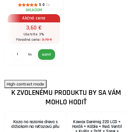
5.0
2x
SKLADOM
Akčná cena
3,60 €
Ušetríte 3%
3,70 €
Pôvodná cena:
ks
KÚPIŤ
High-contrast mode
K ZVOLENÉMU PRODUKTU BY SA VÁM
MOHLO HODIŤ
Koza na rezanie dreva s
Kowax Genimig 220 LCD +
držiakom na reťazovú pílu
Horák + Káble + Red. Ventil
+ Kukla + Drôt + Sprej +