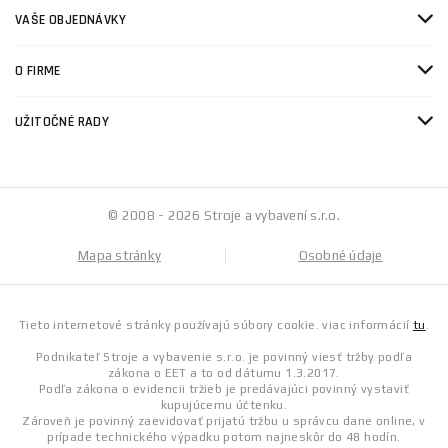
VAŠE OBJEDNÁVKY
O FIRME
UŽITOČNÉ RADY
© 2008 - 2026 Stroje a vybavení s.r.o.
Mapa stránky
Osobné údaje
Tieto internetové stránky používajú súbory cookie. viac informácií
tu
.
Podnikateľ Stroje a vybavenie s.r.o. je povinný viesť tržby podľa
zákona o EET a to od dátumu 1.3.2017.
Podľa zákona o evidencii tržieb je predávajúci povinný vystaviť
kupujúcemu účtenku.
Zároveň je povinný zaevidovať prijatú tržbu u správcu dane online, v
prípade technického výpadku potom najneskôr do 48 hodín.