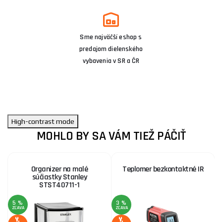
Sme najväčší eshop s
predajom dielenského
vybavenia v SR a ČR
High-contrast mode
MOHLO BY SA VÁM TIEŽ PÁČIŤ
Organizer na malé
Teplomer bezkontaktné IR
súčiastky Stanley
STST40711-1
5 %
3 %
ZĽAVA
ZĽAVA
Z