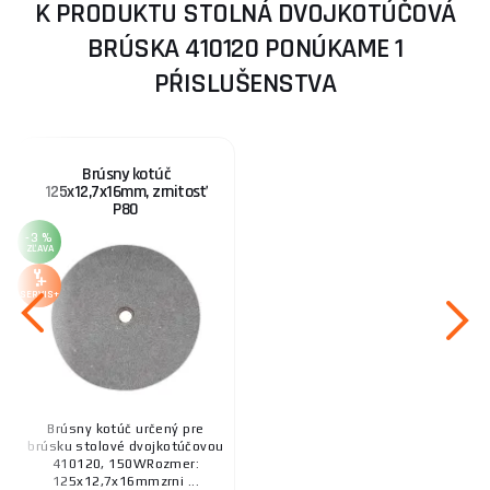
K PRODUKTU STOLNÁ DVOJKOTÚČOVÁ
BRÚSKA 410120 PONÚKAME 1
PŔISLUŠENSTVA
Brúsny kotúč
125x12,7x16mm, zrnitosť
P80
-3 %
ZĽAVA
SERVIS+
Brúsny kotúč určený pre
brúsku stolové dvojkotúčovou
410120, 150WRozmer:
125x12,7x16mmzrni ...