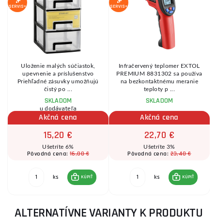
SERVIS+
SERVIS+
SE
a
Uloženie malých súčiastok,
Infračervený teplomer EXTOL
upevnenie a príslušenstvo
PREMIUM 8831302 sa používa
v
Priehľadné zásuvky umožňujú
na bezkontaktnému meranie
čistý po ...
teploty p ...
SKLADOM
SKLADOM
u dodávateľa
Akčná cena
Akčná cena
15,20 €
22,70 €
Ušetríte 6%
Ušetríte 3%
16,00 €
23,40 €
Pôvodná cena:
Pôvodná cena:
ks
ks
KÚPIŤ
KÚPIŤ
ALTERNATÍVNE VARIANTY K PRODUKTU