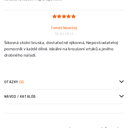
Tomáš Novotný
18.02.2012
Šikovná stolní bruska, dostatečně výkonná. Nepostradatelný
pomocník v každé dílně. Ideální na broušení vrtáků a jiného
drobného nářadí.
OTÁZKY
(0)
NÁVOD / KATALÓG