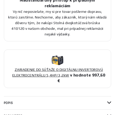
Nadštandardný prístup k prípadným
reklamáciám
Vy nič neposielate, my si pre tovar pošleme dopravu,
ktorú zaistíme. Nechceme, aby zákazník, ktorý nám vkladá
dôveru tým, že nakúpi Stolná dvojkotúčová brúska
410120 v našom obchode, mal pri prípadnej reklamácii
nejaké výdavky.
ZARIADENIE DO SÚŤAŽE O DIGITÁLNU INVERTOROVÚ
v hodnote 997,60
ELEKTROCENTRÁLU 5,4HP/3,2kW
€
POPIS