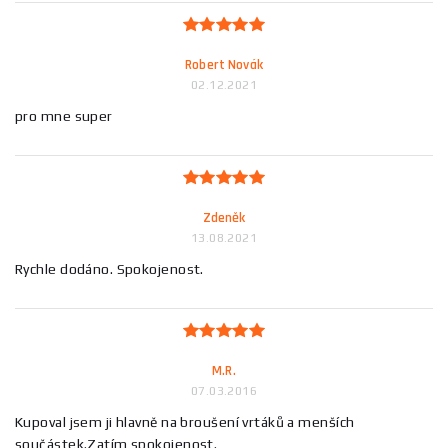
Robert Novák
02.12.2021
pro mne super
Zdeněk
13.08.2021
Rychle dodáno. Spokojenost.
M.R.
07.03.2016
Kupoval jsem ji hlavně na broušení vrtáků a menších
součástek.Zatím spokojenost.