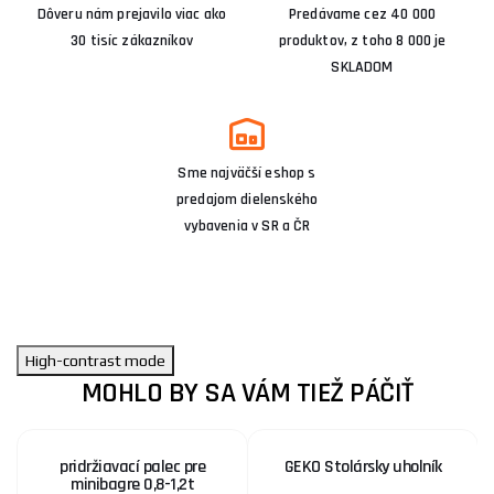
Dôveru nám prejavilo viac ako
Predávame cez 40 000
30 tisíc zákazníkov
produktov, z toho 8 000 je
SKLADOM
Sme najväčší eshop s
predajom dielenského
vybavenia v SR a ČR
High-contrast mode
MOHLO BY SA VÁM TIEŽ PÁČIŤ
pridržiavací palec pre
GEKO Stolársky uholník
minibagre 0,8-1,2t