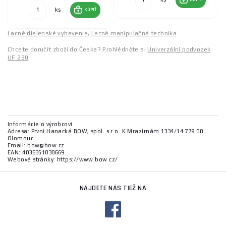
ks
KÚPIŤ
Lacné dielenské vybavenie
,
Lacné manipulačná technika
Chcete doručit zboží do Česka? Prohlédněte si
Univerzální podvozek
UF 230
Informácie o výrobcovi
Adresa: První Hanacká BOW, spol. s r.o. K Mrazírnám 1334/14 779 00
Olomouc
Email: bow@bow.cz
EAN: 4036351030669
Webové stránky: https://www.bow.cz/
NÁJDETE NÁS TIEŽ NA