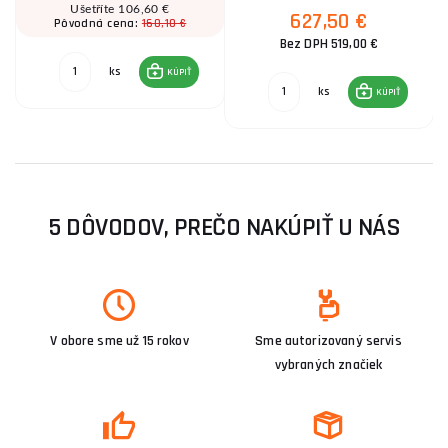
Ušetříte 106,60 €
627,50 €
160,10 €
Pôvodná cena:
Bez DPH 519,00 €
ks
KÚPIŤ
ks
KÚPIŤ
5 DÔVODOV, PREČO NAKÚPIŤ U NÁS
V obore sme už 15 rokov
Sme autorizovaný servis
vybraných značiek