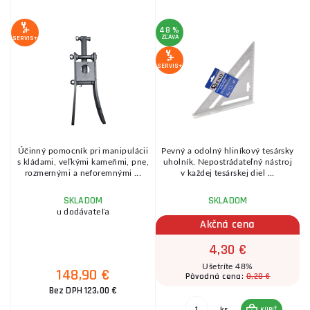
48 %
ZĽAVA
Z
SERVIS+
SERVIS+
SE
Účinný pomocník pri manipulácii
Pevný a odolný hliníkový tesársky
z
s kládami, veľkými kameňmi, pne,
uholník. Nepostrádateľný nástroj
rozmernými a neforemnými ...
v každej tesárskej diel ...
SKLADOM
SKLADOM
u dodávateľa
Akčná cena
4,30 €
Ušetríte 48%
148,90 €
8,20 €
Pôvodná cena:
Bez DPH 123,00 €
ks
KÚPIŤ