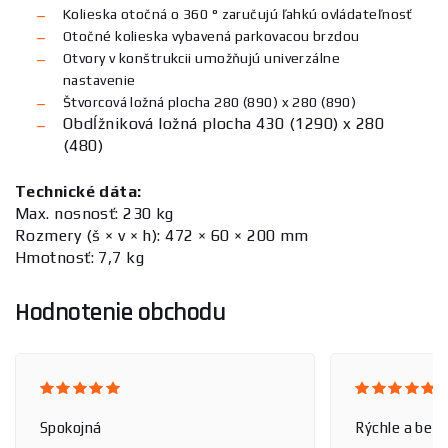
Kolieska otočná o 360 ° zaručujú ľahkú ovládateľnosť
Otočné kolieska vybavená parkovacou brzdou
Otvory v konštrukcii umožňujú univerzálne
nastavenie
Štvorcová ložná plocha 280 (890) x 280 (890)
Obdĺžniková ložná plocha 430 (1290) x 280
(480)
Technické dáta:
Max. nosnosť: 230 kg
Rozmery (š × v × h): 472 × 60 × 200 mm
Hmotnosť: 7,7 kg
Hodnotenie obchodu
Spokojná
Rýchle a bez