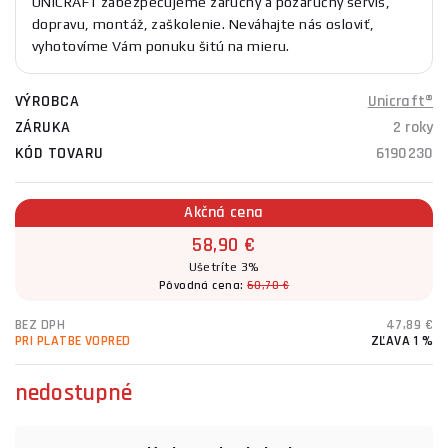
UNICRAFT zabezpečujeme záručný a pozáručný servis,
dopravu, montáž, zaškolenie. Neváhajte nás osloviť,
vyhotovíme Vám ponuku šitú na mieru.
VÝROBCA
Unicraft®
ZÁRUKA
2 roky
KÓD TOVARU
6190230
Akčná cena
58,90 €
Ušetríte 3%
Pôvodná cena:
60,70 €
BEZ DPH
47,89 €
PRI PLATBE VOPRED
ZĽAVA 1 %
nedostupné