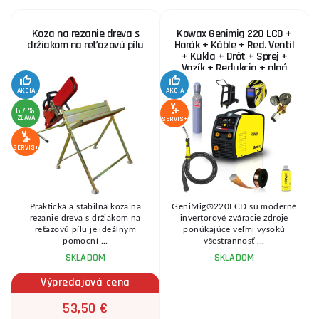
Koza na rezanie dreva s
Kowax Genimig 220 LCD +
držiakom na reťazovú pílu
Horák + Káble + Red. Ventil
+ Kukla + Drôt + Sprej +
Vozík + Redukcia + plná
Fľaša Co2
AKCIA
AKCIA
SE
67 %
ZĽAVA
SERVIS+
SERVIS+
Praktická a stabilná koza na
GeniMig®220LCD sú moderné
8
rezanie dreva s držiakom na
invertorové zváracie zdroje
reťazovú pílu je ideálnym
ponúkajúce veľmi vysokú
pomocní ...
všestrannosť ...
SKLADOM
SKLADOM
Výpredajová cena
53,50 €