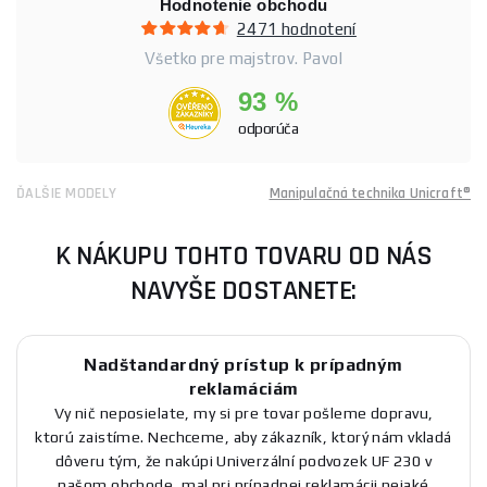
Hodnotenie obchodu
2471 hodnotení
Všetko pre majstrov. Pavol
93 %
odporúča
ĎALŠIE MODELY
Manipulačná technika Unicraft®
K NÁKUPU TOHTO TOVARU OD NÁS
NAVYŠE DOSTANETE:
Nadštandardný prístup k prípadným
reklamáciám
Vy nič neposielate, my si pre tovar pošleme dopravu,
ktorú zaistíme. Nechceme, aby zákazník, ktorý nám vkladá
dôveru tým, že nakúpi Univerzální podvozek UF 230 v
našom obchode, mal pri prípadnej reklamácii nejaké