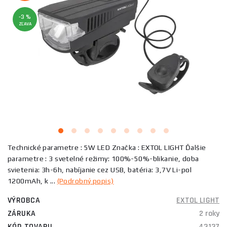
-3 %
ZĽAVA
Technické parametre : 5W LED Značka : EXTOL LIGHT Ďalšie
parametre : 3 svetelné režimy: 100%-50%-blikanie, doba
svietenia: 3h-6h, nabíjanie cez USB, batéria: 3,7V Li-pol
1200mAh, k ...
(Podrobný popis)
VÝROBCA
EXTOL LIGHT
ZÁRUKA
2 roky
KÓD TOVARU
43137