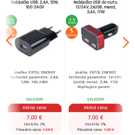
Nabíjačka USB, 2,4A, 12W,
Nabíjačka USB do auta,
100-240V
12/24V, 2xUSB, merač,
3,4A, 17W
-3 %
-3 %
ZĽAVA
ZĽAVA
SERVIS+
SERVIS+
značka: EXTOL ENERGY
značka: EXTOL ENERGY
technické parametre: 2,4A,
technické parametre: 12/24V,
12W, 100-240V
2xUSB, merač, 3,4A, 17W
doplňujúce param ...
SKLADOM
SKLADOM
Akčná cena
Akčná cena
7,00 €
7,00 €
Ušetríte 3%
Ušetríte 3%
7,20 €
7,20 €
Pôvodná cena:
Pôvodná cena: