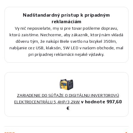
Nadštandardný prístup k prípadným
reklamáciám
Vy nič neposielate, my si pre tovar pošleme dopravu,
ktorú zaistíme. Nechceme, aby zákazník, ktorý nám vkladá
dôveru tým, že nakúpi Biele svetlo na bicykel 350lm,
nabíjanie cez USB, klaksón, 5W LED v našom obchode, mal
pri prípadnej reklamácii nejaké výdavky.
ZARIADENIE DO SÚŤAŽE O DIGITÁLNU INVERTOROVÚ
v hodnote 997,60
ELEKTROCENTRÁLU 5,4HP/3,2kW
€