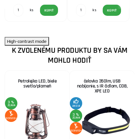
ks
ks
KÚPIŤ
KÚPIŤ
High-contrast mode
K ZVOLENÉMU PRODUKTU BY SA VÁM
MOHLO HODIŤ
Petrolejka LED, biele
čelovka 350lm, USB
svetlo/plameň
nabíjanie, s IR čidlom, COB,
XPE LED
3 %
ZĽAVA
Z
AKCIA
3 %
ZĽAVA
SERVIS+
SE
SERVIS+