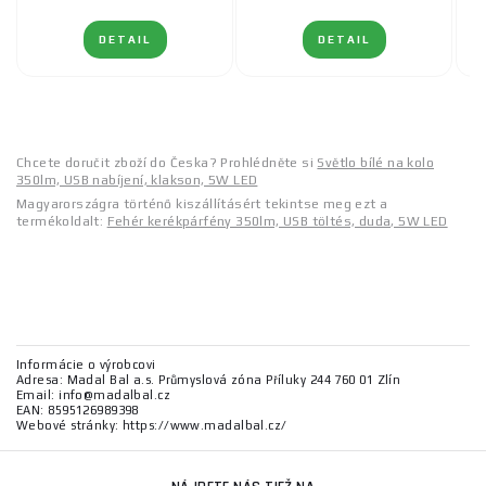
DETAIL
DETAIL
Chcete doručit zboží do Česka? Prohlédněte si
Světlo bílé na kolo
350lm, USB nabíjení, klakson, 5W LED
Magyarországra történő kiszállításért tekintse meg ezt a
termékoldalt:
Fehér kerékpárfény 350lm, USB töltés, duda, 5W LED
Informácie o výrobcovi
Adresa: Madal Bal a.s. Průmyslová zóna Příluky 244 760 01 Zlín
Email: info@madalbal.cz
EAN: 8595126989398
Webové stránky: https://www.madalbal.cz/