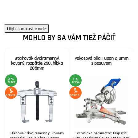
High-contrast mode
MOHLO BY SA VÁM TIEŽ PÁČIŤ
Sťahovák dvojramenný,
Pokosová píla Tuson 210mm
kovaný, rozpätie 250, hĺbka
s posuvom
205mm
8 %
7 %
ZĽAVA
ZĽAVA
Z
SERVIS+
SERVIS+
SE
k
Sťahovák dvojramenný, kovaný
Technické parametre: Napätie:
rozpätie: 250 hĺbka: 205mm ...
230 V Frekvencia: 50 Hz Príkon: