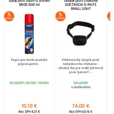
Sprej proti osám a sršňom
Obojok proti štekanie
BROS 600 ml
DOGTRÁCIA D-MUTE
SMALL LIGHT
SERVIS+
SERVIS+
SERV
Popis pre tento produkt
Elektronický obojok proti
pripravujeme...
nežiaducemu štekaniu -
C
vhodný iba pre malé plemená
vý
psov (jazvečí ...
SKLADOM LEN 2KS TOVARU
SKLADOM
u dodávateľa
10,10 €
74,00 €
Bez DPH 8,21 €
Bez DPH 60,16 €