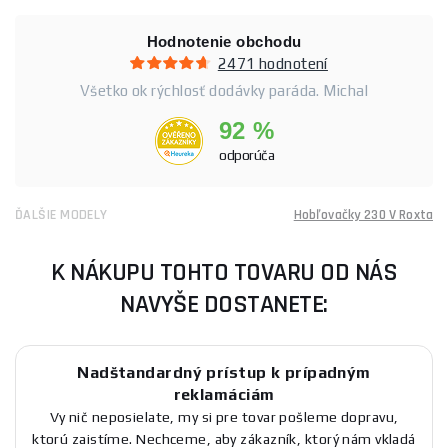
Hodnotenie obchodu
2471 hodnotení
Všetko ok rýchlosť dodávky paráda. Michal
92 %
odporúča
ĎALŠIE MODELY
Hobľovačky 230 V Roxta
K NÁKUPU TOHTO TOVARU OD NÁS
NAVYŠE DOSTANETE:
Nadštandardný prístup k prípadným
reklamáciám
Vy nič neposielate, my si pre tovar pošleme dopravu,
ktorú zaistíme. Nechceme, aby zákazník, ktorý nám vkladá