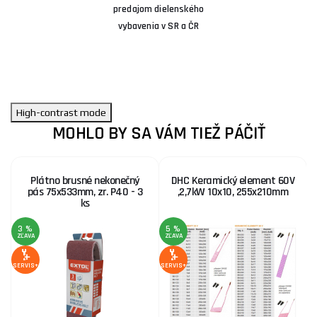
predajom dielenského
vybavenia v SR a ČR
High-contrast mode
MOHLO BY SA VÁM TIEŽ PÁČIŤ
Plátno brusné nekonečný
DHC Keramický element 60V
pás 75x533mm, zr. P40 - 3
,2,7kW 10x10, 255x210mm
ks
3 %
5 %
ZĽAVA
ZĽAVA
Z
SERVIS+
SERVIS+
SE