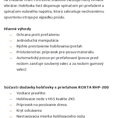
vibrácie. Hobľovka tiež disponuje spínačom pri preťažení a
spínačom nulového napätia, ktorý zabraňuje nechcenému
spusteniu stroja po výpadku prúdu.
Hlavné výhody
Ochrana proti preťaženiu
Jednoduchá manipulácia
Rýchle prestavenie hobľovania/preťah
Príslušenstvo: prípravok pre posuv materiálu
Automatický posuv pri preťahovaní (posuv pred
nožom zaisťuje ozubený valec a za nožom gumový
valec)
Súčasti dodávky hobľovky s prieťahom ROXTA RHP-200
Vodiace pravítko
Hobľovacie nože v HSS kvalite 2KS
Prípravok na posúvanie dreva
Kryt odsávania
Nastavovacia mierka hobľovacieho noža