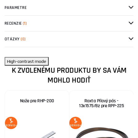
PARAMETRE
RECENZIE
(1)
OTÁZKY
(0)
High-contrast mode
K ZVOLENÉMU PRODUKTU BY SA VÁM
MOHLO HODIŤ
Nože pre RHP-200
Roxta Pílový pás -
13x1575/8z pre RPP-225
SERVIS+
SERVIS+
SE