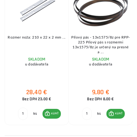
Rozmer noža: 210 x 22 x 2 mm ...
Pílový pás - 13x1575/8z pre RPP-
ej
225 Pílový pás s rozmermi
.
13x1575/8z je určený na presné
a ...
SKLADOM
SKLADOM
u dodávateľa
u dodávateľa
28,40 €
9,80 €
Bez DPH 23,00 €
Bez DPH 8,00 €
ks
ks
KÚPIŤ
KÚPIŤ