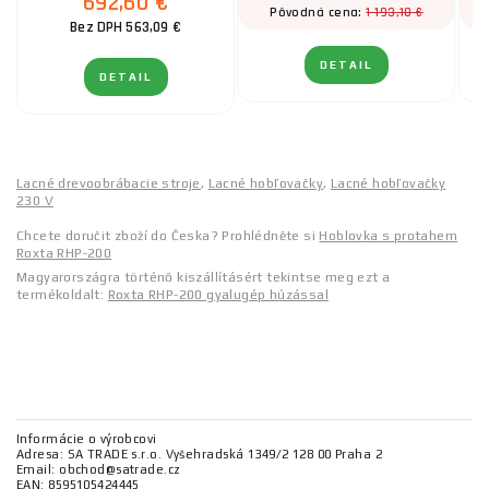
692,60 €
1 193,10 €
Pôvodná cena:
Bez DPH 563,09 €
DETAIL
DETAIL
Lacné drevoobrábacie stroje
,
Lacné hobľovačky
,
Lacné hobľovačky
230 V
Chcete doručit zboží do Česka? Prohlédněte si
Hoblovka s protahem
Roxta RHP-200
Magyarországra történő kiszállításért tekintse meg ezt a
termékoldalt:
Roxta RHP-200 gyalugép húzással
Informácie o výrobcovi
Adresa: SA TRADE s.r.o. Vyšehradská 1349/2 128 00 Praha 2
Email: obchod@satrade.cz
EAN: 8595105424445