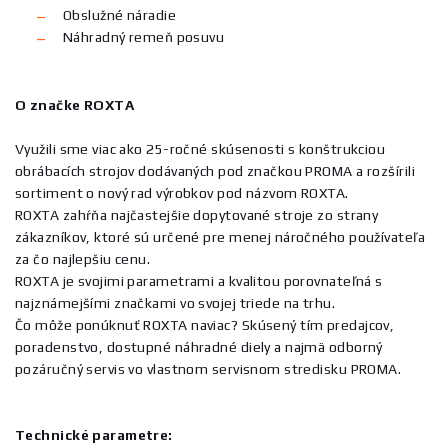
Obslužné náradie
Náhradný remeň posuvu
O značke ROXTA
Využili sme viac ako 25-ročné skúsenosti s konštrukciou
obrábacích strojov dodávaných pod značkou PROMA a rozšírili
sortiment o nový rad výrobkov pod názvom ROXTA.
ROXTA zahŕňa najčastejšie dopytované stroje zo strany
zákazníkov, ktoré sú určené pre menej náročného používateľa
za čo najlepšiu cenu.
ROXTA je svojimi parametrami a kvalitou porovnateľná s
najznámejšími značkami vo svojej triede na trhu.
Čo môže ponúknuť ROXTA naviac? Skúsený tím predajcov,
poradenstvo, dostupné náhradné diely a najmä odborný
pozáručný servis vo vlastnom servisnom stredisku PROMA.
Technické parametre: