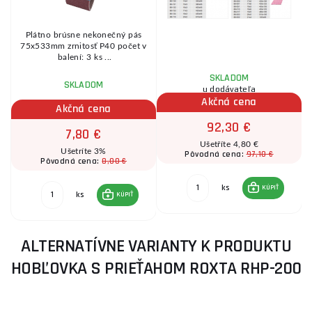
Plátno brúsne nekonečný pás
75x533mm zrnitosť P40 počet v
balení: 3 ks ...
SKLADOM
SKLADOM
u dodávateľa
Akčná cena
Akčná cena
92,30 €
7,80 €
Ušetříte 4,80 €
Ušetríte 3%
97,10 €
Pôvodná cena:
8,00 €
Pôvodná cena:
ks
KÚPIŤ
ks
KÚPIŤ
ALTERNATÍVNE VARIANTY K PRODUKTU
HOBĽOVKA S PRIEŤAHOM ROXTA RHP-200