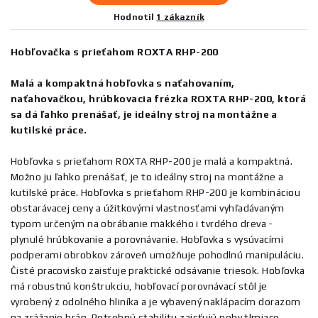
Hodnotil
1 zákazník
Hobľovačka s prieťahom ROXTA RHP-200
Malá a kompaktná hobľovka s naťahovaním,
naťahovačkou, hrúbkovacia frézka ROXTA RHP-200, ktorá
sa dá ľahko prenášať, je ideálny stroj na montážne a
kutilské práce.
Hobľovka s prieťahom ROXTA RHP-200 je malá a kompaktná.
Možno ju ľahko prenášať, je to ideálny stroj na montážne a
kutilské práce. Hobľovka s prieťahom RHP-200 je kombináciou
obstarávacej ceny a úžitkovými vlastnosťami vyhľadávaným
typom určeným na obrábanie mäkkého i tvrdého dreva -
plynulé hrúbkovanie a porovnávanie. Hobľovka s vysúvacími
podperami obrobkov zároveň umožňuje pohodlnú manipuláciu.
Čisté pracovisko zaisťuje praktické odsávanie triesok. Hobľovka
má robustnú konštrukciu, hobľovací porovnávací stôl je
vyrobený z odolného hliníka a je vybavený naklápacím dorazom
na zrážanie hrán. Potrebnú stabilitu zaisťujú nohy tlmiace