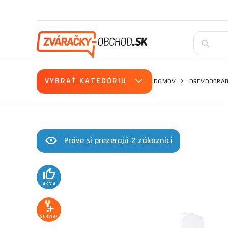
VYBRAŤ KATEGÓRIU
DOMOV
DREVOOBRÁB
Práve si prezerajú 2 zákazníci
AKCIA
SERVIS+