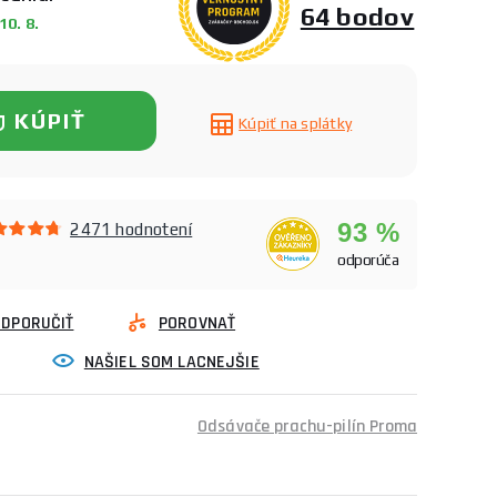
64 bodov
0. 8.
KÚPIŤ
Kúpiť na splátky
93 %
2471 hodnotení
odporúča
ODPORUČIŤ
POROVNAŤ
NAŠIEL SOM LACNEJŠIE
Odsávače prachu-pilín Proma