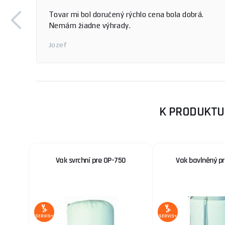
Tovar mi bol doručený rýchlo cena bola dobrá.
Nemám žiadne výhrady.
Jozef
K PRODUKTU
Vak svrchní pre OP-750
Vak bavlněný p
SERVIS+
SERVIS+