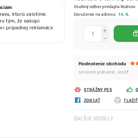
Osobný odber predajňa Rožnov:
1
áciám
ravu, ktorú zaistíme.
Doručenie na adresu:
14. 8.
ru tým, že nakúpi
i prípadnej reklamácii
Hodnotenie obchodu
seriozne jednanie. Jozef
STRÁŽNY PES
ZDIEĽAŤ
TLAČIŤ
ĎALŠIE MODELY