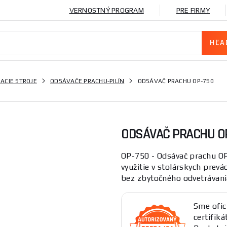
VERNOSTNÝ PROGRAM
PRE FIRMY
ACIE STROJE
ODSÁVAČE PRACHU-PILÍN
ODSÁVAČ PRACHU OP-750
ODSÁVAČ PRACHU O
OP-750 - Odsávač prachu OP-
využitie v stolárskych prev
bez zbytočného odvetrávania
Sme ofic
certifik