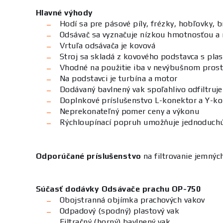
Hlavné výhody
Hodí sa pre pásové píly, frézky, hobľovky, b
Odsávač sa vyznačuje nízkou hmotnosťou a 
Vrtuľa odsávača je kovová
Stroj sa skladá z kovového podstavca s pla
Vhodné na použitie iba v nevýbušnom prost
Na podstavci je turbína a motor
Dodávaný bavlnený vak spoľahlivo odfiltruje
Doplnkové príslušenstvo L-konektor a Y-ko
Neprekonateľný pomer ceny a výkonu
Rýchloupínací popruh umožňuje jednoduchú
Odporúčané príslušenstvo
na filtrovanie jemnýc
Súčasť dodávky Odsávače prachu OP-750
Obojstranná objímka prachových vakov
Odpadový (spodný) plastový vak
Filtračný (horný) bavlnený vak