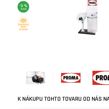
-3 %
ZĽAVA
KONTROLA
PRED
DODANÍM
K NÁKUPU TOHTO TOVARU OD NÁS N