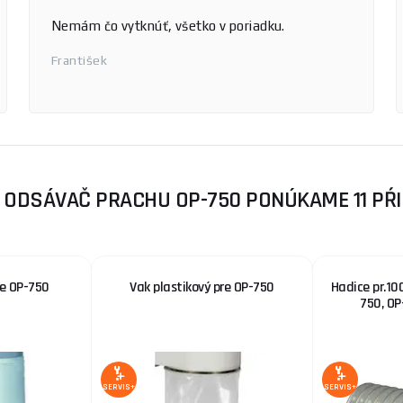
Nemám čo vytknúť, všetko v poriadku.
František
 ODSÁVAČ PRACHU OP-750 PONÚKAME 11 PŔ
re OP-750
Vak plastikový pre OP-750
Hadice pr.10
750, OP
SERVIS+
SERVIS+