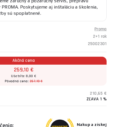
eme záručný a pozáručný servis, prepravu
 PROMA. Poskytujeme aj inštaláciu a školenia,
užby sú spoplatnené.
Proma
2+1 rok
25002301
Akčná cena
259,10 €
Ušetríte 8,00 €
Pôvodná cena:
267,10 €
210,65 €
ZĽAVA 1 %
čenia:
Nakup a získej