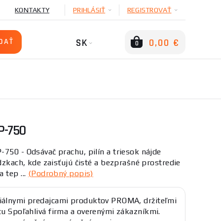
KONTAKTY
PRIHLÁSIŤ
REGISTROVAŤ
SK
0,00 €
0
P-750
750 - Odsávač prachu, pilín a triesok nájde
ádzkach, kde zaisťujú čisté a bezprašné prostredie
 tep ...
(Podrobný popis)
iálnymi predajcami produktov PROMA, držiteľmi
átu Spoľahlivá firma a overenými zákazníkmi.