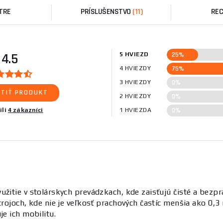
TRE
PRÍSLUŠENSTVO
(11)
REC
25%
4.5
5 HVIEZD
75%
4 HVIEZDY
0%
3 HVIEZDY
TIŤ PRODUKT
0%
2 HVIEZDY
0%
ili
4 zákazníci
1 HVIEZDA
využitie v stolárskych prevádzkach, kde zaisťujú čisté a bez
strojoch, kde nie je veľkosť prachových častíc menšia ako 0,
je ich mobilitu.