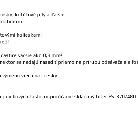
rúsky, kotúčové píly a ďalšie
mobilitou
stovými kolieskami
redí
 častice väčšie ako 0,3 mm³
nektor sa nedajú nasadiť priamo na prírubu odsávača ale i
 výmenu vreca na triesky
h prachových častíc odporúčame skladaný filter FS-370/480