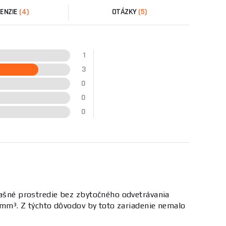
ENZIE
(4)
OTÁZKY
(5)
1
3
0
0
0
prašné prostredie bez zbytočného odvetrávania
3 mm³. Z týchto dôvodov by toto zariadenie nemalo