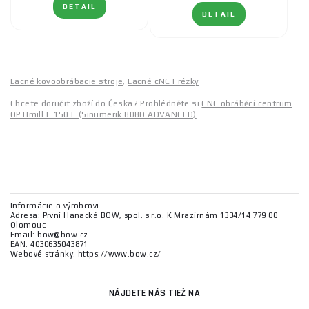
DETAIL
DETAIL
Lacné kovoobrábacie stroje
,
Lacné cNC Frézky
Chcete doručit zboží do Česka? Prohlédněte si
CNC obráběcí centrum
OPTImill F 150 E (Sinumerik 808D ADVANCED)
Informácie o výrobcovi
Adresa: První Hanacká BOW, spol. s r.o. K Mrazírnám 1334/14 779 00
Olomouc
Email: bow@bow.cz
EAN: 4030635043871
Webové stránky: https://www.bow.cz/
NÁJDETE NÁS TIEŽ NA