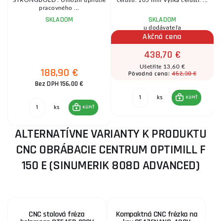
pracovného ...
SKLADOM
SKLADOM
u dodávateľa
Akčná cena
438,70 €
Ušetříte 13,60 €
188,90 €
452,30 €
Pôvodná cena:
Bez DPH 156,00 €
ks
KÚPIŤ
ks
KÚPIŤ
ALTERNATÍVNE VARIANTY K PRODUKTU
CNC OBRÁBACIE CENTRUM OPTIMILL F
150 E (SINUMERIK 808D ADVANCED)
CNC stolová fréza
Kompaktná CNC frézka na