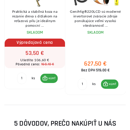
Praktická a stabilná koza na
GeniMig®220LCD sú moderné
8
rezanie dreva s držiakom na
invertorové zváracie zdroje
reťazovú pílu je ideálnym
ponúkajúce veľmi vysokú
pomocní ...
všestrannosť ...
SKLADOM
SKLADOM
Výpredajová cena
53,50 €
Ušetříte 106,60 €
627,50 €
160,10 €
Pôvodná cena:
Bez DPH 519,00 €
ks
KÚPIŤ
ks
KÚPIŤ
5 DÔVODOV, PREČO NAKÚPIŤ U NÁS