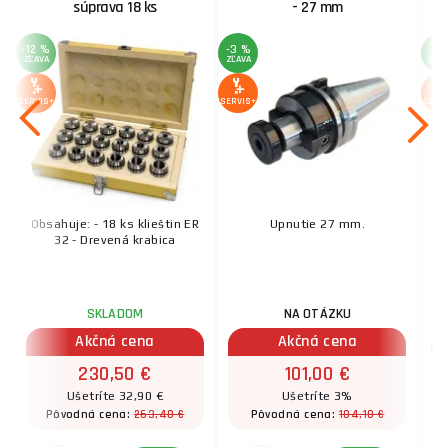
súprava 18 ks
- 27 mm
-12 %
-3 %
-3 
ZĽAVA
ZĽAVA
ZĽA
SERVIS+
SERVIS+
SERV
Obsahuje: - 18 ks klieštin ER
Upnutie 27 mm.
32 - Drevená krabica
SKLADOM
NA OTÁZKU
Akčná cena
Akčná cena
230,50 €
101,00 €
Ušetríte 32,90 €
Ušetríte 3%
263,40 €
104,10 €
Pôvodná cena:
Pôvodná cena: