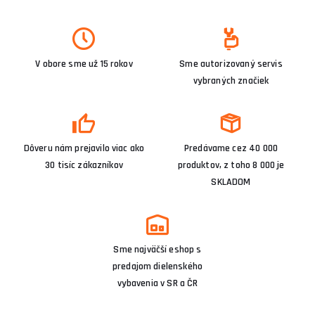
V obore sme už 15 rokov
Sme autorizovaný servis
vybraných značiek
Dôveru nám prejavilo viac ako
Predávame cez 40 000
30 tisíc zákazníkov
produktov, z toho 8 000 je
SKLADOM
Sme najväčší eshop s
predajom dielenského
vybavenia v SR a ČR