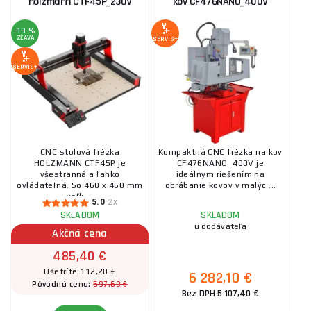
holzmann CTF45P_230V
kov CF476NANO_400V
-19 %
ZĽAVA
SERVIS+
SERVIS+
CNC stolová frézka
Kompaktná CNC frézka na kov
HOLZMANN CTF45P je
CF476NANO_400V je
všestranná a ľahko
ideálnym riešením na
ovládateľná. So 460 x 460 mm
obrábanie kovov v malýc ...
veľk ...
5.0
2x
SKLADOM
SKLADOM
u dodávateľa
Akčná cena
485,40 €
Ušetríte 112,20 €
6 282,10 €
597,60 €
Pôvodná cena:
Bez DPH 5 107,40 €