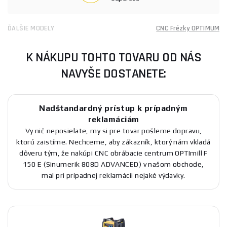
ĎALŠIE MODELY
CNC Frézky OPTIMUM
K NÁKUPU TOHTO TOVARU OD NÁS
NAVYŠE DOSTANETE:
Nadštandardný prístup k prípadným
reklamáciám
Vy nič neposielate, my si pre tovar pošleme dopravu,
ktorú zaistíme. Nechceme, aby zákazník, ktorý nám vkladá
dôveru tým, že nakúpi CNC obrábacie centrum OPTImill F
150 E (Sinumerik 808D ADVANCED) v našom obchode,
mal pri prípadnej reklamácii nejaké výdavky.