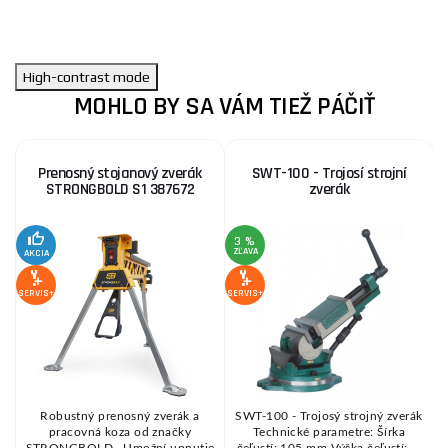
High-contrast mode
MOHLO BY SA VÁM TIEŽ PÁČIŤ
Prenosný stojanový zverák
SWT-100 - Trojosí strojní
STRONGBOLD S1 387672
zverák
3 %
ZĽAVA
AKCIA
SE
SERVIS+
SERVIS+
Robustný prenosný zverák a
SWT-100 - Trojosý strojný zverák
s
pracovná koza od značky
Technické parametre: Šírka
STRONGBOLD . Umožní upnutie
čeľustí: 105 mm Výška čeľustí: ...