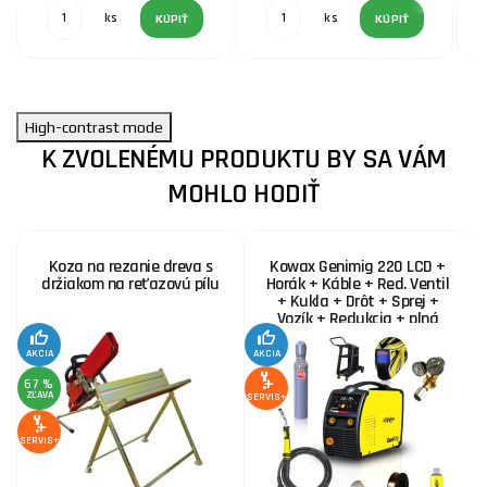
ks
ks
KÚPIŤ
KÚPIŤ
High-contrast mode
K ZVOLENÉMU PRODUKTU BY SA VÁM
MOHLO HODIŤ
Koza na rezanie dreva s
Kowax Genimig 220 LCD +
držiakom na reťazovú pílu
Horák + Káble + Red. Ventil
+ Kukla + Drôt + Sprej +
Vozík + Redukcia + plná
Fľaša Co2
AKCIA
AKCIA
SE
67 %
ZĽAVA
SERVIS+
SERVIS+