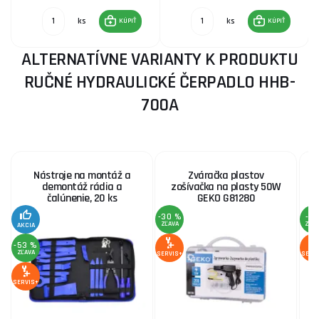
ks
ks
KÚPIŤ
KÚPIŤ
ALTERNATÍVNE VARIANTY K PRODUKTU
RUČNÉ HYDRAULICKÉ ČERPADLO HHB-
700A
Nástroje na montáž a
Zváračka plastov
demontáž rádia a
zošívačka na plasty 50W
čalúnenie, 20 ks
GEKO G81280
-30 %
-2 
ZĽAVA
ZĽA
AKCIA
-53 %
ZĽAVA
SERVIS+
SERV
SERVIS+