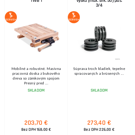
TWB 1
výšku (max. šírk. 50) pás.
3/4
Z
SERVIS+
SERVIS+
SE
Mobilné a robustné. Masívna
Súprava troch kladiek, tepelne
pracovná doska z bukového
spracovaných a brúsených ...
dreva so zámkovým spojom
Presný pred ...
SKLADOM
SKLADOM
203,70 €
273,40 €
Bez DPH 168,00 €
Bez DPH 226,00 €