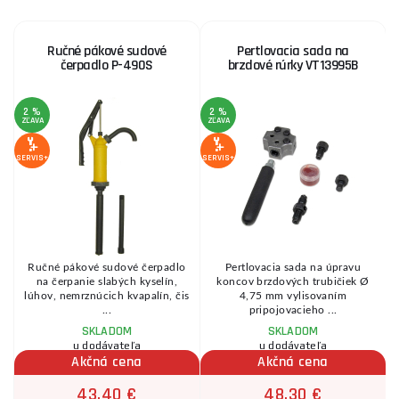
Ručné pákové sudové
Pertlovacia sada na
čerpadlo P-490S
brzdové rúrky VT13995B
2 %
2 %
1
ZĽAVA
ZĽAVA
Z
SERVIS+
SERVIS+
SE
Ručné pákové sudové čerpadlo
Pertlovacia sada na úpravu
0
na čerpanie slabých kyselín,
koncov brzdových trubičiek Ø
lúhov, nemrznúcich kvapalín, čis
4,75 mm vylisovaním
...
pripojovacieho ...
SKLADOM
SKLADOM
u dodávateľa
u dodávateľa
Akčná cena
Akčná cena
43,40 €
48,30 €