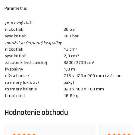
Parametre:
pracovný tlak
nízkotlak
20 bar
vysokotlak
700 bar
množstvo čerpanej kvapaliny
nízkotlak
13 cm³
vysokotlak
2,3 cm³
zásobník hydraulickej
3200/2700 cm³
kvapaliny
1,8 m
dĺžka hadice
715 x 120 x 200 mm (vrátane
rozmery (dx š xv)
páky)
rozmery balenia
820 x 180 x 180 mm
hmotnosť
16,8 kg
Hodnotenie obchodu