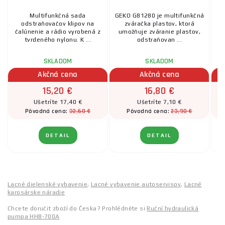
Multifunkčná sada
GEKO G81280 je multifunkčná
odstraňovačov klipov na
zváračka plastov, ktorá
čalúnenie a rádio vyrobená z
umožňuje zváranie plastov,
tvrdeného nylonu. K ...
odstraňovan ...
SKLADOM
SKLADOM
Akčná cena
Akčná cena
15,20 €
16,80 €
Ušetríte 17,40 €
Ušetríte 7,10 €
32,60 €
23,90 €
Pôvodná cena:
Pôvodná cena:
DETAIL
DETAIL
Lacné dielenské vybavenie
,
Lacné vybavenie autoservisov
,
Lacné
karosárske náradie
Chcete doručit zboží do Česka? Prohlédněte si
Ruční hydraulická
pumpa HHB-700A