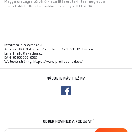
Magyarországra történő kiszállításért tekintse meg ezt a
termékoldalt:
Kézi hidraulikus szivattyú HHB-700A
Informácie o výrobcovi
Adresa: AKADEA s.r.o. Vrchlického 1208 511 01 Turnov
Email: info@akadea.cz
EAN: 8596386016527
Webové stránky: https://www.profiobchod.eu/
NÁJDETE NÁS TIEŽ NA
ODBER NOVINIEK A PODUJATÍ