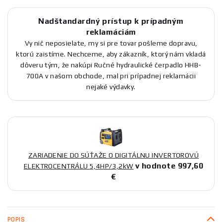
Nadštandardný prístup k prípadným
reklamáciám
Vy nič neposielate, my si pre tovar pošleme dopravu,
ktorú zaistíme. Nechceme, aby zákazník, ktorý nám vkladá
dôveru tým, že nakúpi Ručné hydraulické čerpadlo HHB-
700A v našom obchode, mal pri prípadnej reklamácii
nejaké výdavky.
ZARIADENIE DO SÚŤAŽE O DIGITÁLNU INVERTOROVÚ
v hodnote 997,60
ELEKTROCENTRÁLU 5,4HP/3,2kW
€
POPIS