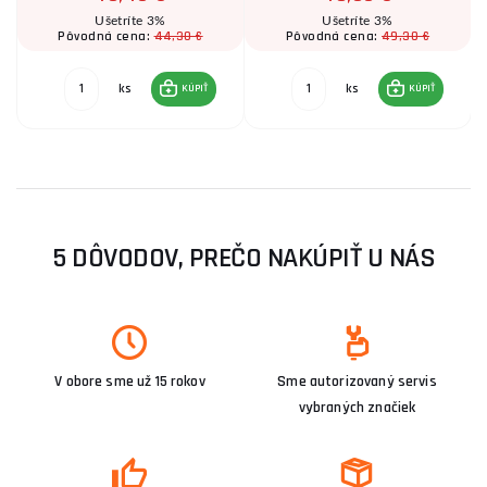
Ušetríte 3%
Ušetríte 3%
44,30 €
49,30 €
Pôvodná cena:
Pôvodná cena:
ks
ks
KÚPIŤ
KÚPIŤ
5 DÔVODOV, PREČO NAKÚPIŤ U NÁS
V obore sme už 15 rokov
Sme autorizovaný servis
vybraných značiek