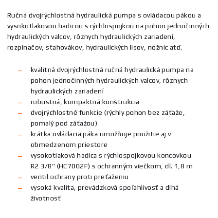
Ručná dvojrýchlostná hydraulická pumpa s ovládacou pákou a
vysokotlakovou hadicou s rýchlospojkou na pohon jednočinných
hydraulických valcov, rôznych hydraulických zariadení,
rozpínačov, sťahovákov, hydraulických lisov, nožníc atď.
kvalitná dvojrýchlostná ručná hydraulická pumpa na
pohon jednočinných hydraulických valcov, rôznych
hydraulických zariadení
robustná, kompaktná konštrukcia
dvojrýchlostné funkcie (rýchly pohon bez záťaže,
pomalý pod záťažou)
krátka ovládacia páka umožňuje použitie aj v
obmedzenom priestore
vysokotlaková hadica s rýchlospojkovou koncovkou
R2 3/8" (HC7002F) s ochranným viečkom, dl. 1,8 m
ventil ochrany proti preťaženiu
vysoká kvalita, prevádzková spoľahlivosť a dlhá
životnosť