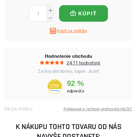
KÚPIŤ
Kúpiť na splátky
Hodnotenie obchodu
2471 hodnotení
Za dva dni doma, super. Jozef
92 %
odporúča
ĎALŠIE MODELY
Príklepové a račňové uťahovače HAZET
K NÁKUPU TOHTO TOVARU OD NÁS
NAVYŠE DOSTANETE: