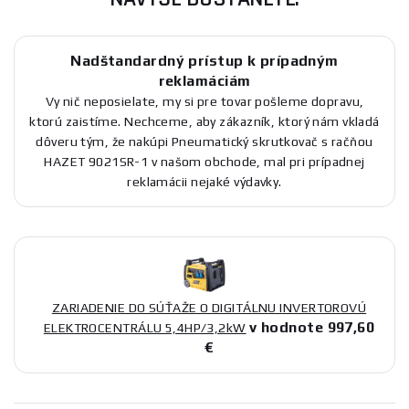
Nadštandardný prístup k prípadným
reklamáciám
Vy nič neposielate, my si pre tovar pošleme dopravu,
ktorú zaistíme. Nechceme, aby zákazník, ktorý nám vkladá
dôveru tým, že nakúpi Pneumatický skrutkovač s račňou
HAZET 9021SR-1 v našom obchode, mal pri prípadnej
reklamácii nejaké výdavky.
ZARIADENIE DO SÚŤAŽE O DIGITÁLNU INVERTOROVÚ
v hodnote 997,60
ELEKTROCENTRÁLU 5,4HP/3,2kW
€