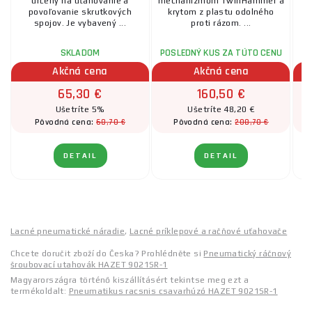
určený na uťahovanie a
mechanizmom TwinHammer a
povoľovanie skrutkových
krytom z plastu odolného
p
spojov. Je vybavený ...
proti rázom. ...
SKLADOM
POSLEDNÝ KUS ZA TÚTO CENU
Akčná cena
Akčná cena
65,30 €
160,50 €
Ušetríte 5%
Ušetríte 48,20 €
68,70 €
208,70 €
Pôvodná cena:
Pôvodná cena:
DETAIL
DETAIL
Lacné pneumatické náradie
,
Lacné príklepové a račňové uťahovače
Chcete doručit zboží do Česka? Prohlédněte si
Pneumatický ráčnový
šroubovací utahovák HAZET 9021SR-1
Magyarországra történő kiszállításért tekintse meg ezt a
termékoldalt:
Pneumatikus racsnis csavarhúzó HAZET 9021SR-1