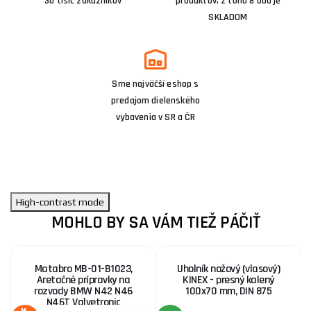
30 tisíc zákazníkov
produktov, z toho 8 000 je
SKLADOM
Sme najväčší eshop s
predajom dielenského
vybavenia v SR a ČR
High-contrast mode
MOHLO BY SA VÁM TIEŽ PÁČIŤ
Matabro MB-01-B1023,
Uholník nožový (vlasový)
Aretačné prípravky na
KINEX - presný kalený
rozvody BMW N42 N46
100x70 mm, DIN 875
N46T Valvetronic