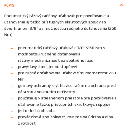
POPIS
Pneumatický rázový račňový uťahovák pre povoľovanie a
uťahovanie aj ťažko prístupných skrutkových spojov so
štvorhranom 3/8" as možnosťou ručného doťahovania (260
Nm).
pneumatický račňový uťahovák 3/8"/260 Nm s
možnosťou ručného doťahovania
rázový mechanizmus bez spätného rázu
pravý/ľavý chod, jednostupňový
pre ručné doťahovanie uťahovacími momentmi: 260
Nm
gumový ochranný kryt hlavice račne na ochranu pred
nárazmi a vniknutím nečistoty
použitie aj v stiesnenom priestore pre povoľovanie a
uťahovanie ťažko prístupných skrutkových spojov
jednoduchá obsluha
prevádzková spoľahlivosť, minimálna údržba a dlhá
životnosť