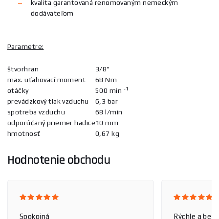
kvalita garantovaná renomovaným nemeckým
dodávateľom
Parametre:
štvorhran
3/8"
max. uťahovací moment
68 Nm
-1
otáčky
500 min
prevádzkový tlak vzduchu
6,3 bar
spotreba vzduchu
68 l/min
odporúčaný priemer hadice
10 mm
hmotnosť
0,67 kg
Hodnotenie obchodu
Spokojná
Rýchle a bez