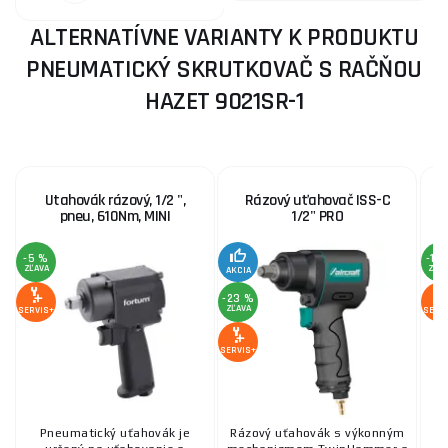
ALTERNATÍVNE VARIANTY K PRODUKTU
PNEUMATICKÝ SKRUTKOVAČ S RAČŇOU
HAZET 9021SR-1
Utahovák rázový, 1/2 ",
Rázový uťahovač ISS-C
pneu, 610Nm, MINI
1/2" PRO
-5 %
-13
ZĽAVA
ZĽA
AKCIA
-23 %
ZĽAVA
SERVIS+
SERV
SERVIS+
Pneumatický uťahovák je
Rázový uťahovák s výkonným