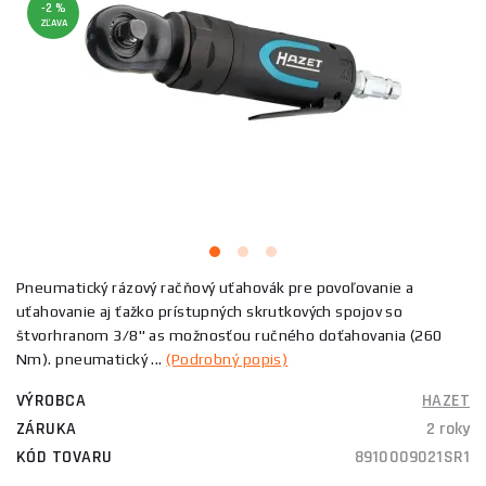
-2 %
ZĽAVA
Pneumatický rázový račňový uťahovák pre povoľovanie a
uťahovanie aj ťažko prístupných skrutkových spojov so
štvorhranom 3/8" as možnosťou ručného doťahovania (260
Nm). pneumatický ...
(Podrobný popis)
VÝROBCA
HAZET
ZÁRUKA
2 roky
KÓD TOVARU
8910009021SR1