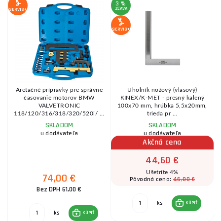
3 %
ZĽAVA
SERVIS+
SE
SERVIS+
Aretačné prípravky pre správne
Uholník nožový (vlasový)
časovanie motorov BMW
KINEX/K-MET - presný kalený
VALVETRONIC
100x70 mm, hrúbka 5,5x20mm,
118/120/316/318/320/520i/ ...
trieda pr ...
SKLADOM
SKLADOM
u dodávateľa
u dodávateľa
Akčná cena
44,60 €
Ušetríte 4%
74,00 €
46,00 €
Pôvodná cena:
Bez DPH 61,00 €
ks
KÚPIŤ
ks
KÚPIŤ