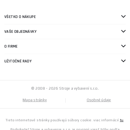
VŠETKO O NÁKUPE
VAŠE OBJEDNÁVKY
O FIRME
UŽITOČNÉ RADY
© 2008 - 2026 Stroje a vybavení s.r.o.
Mapa stránky
Osobné údaje
Tieto internetové stránky používajú súbory cookie. viac informácií
tu
.
Podnikateľ Stroje a vybavenie s.r.o. je povinný viesť tržby podľa