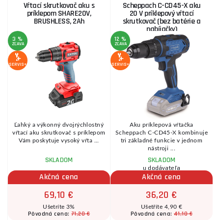
Vŕtací skrutkovač aku s
Scheppach C-CD45-X aku
príklepom SHARE20V,
20 V príklepový vŕtací
BRUSHLESS, 2Ah
skrutkovač (bez batérie a
nabíjačky)
3 %
12 %
ZĽAVA
ZĽAVA
A
1
Z
SERVIS+
SERVIS+
SE
Ľahký a výkonný dvojrýchlostný
Aku príklepová vŕtačka
vŕtací aku skrutkovač s príklepom
Scheppach C-CD45-X kombinuje
Vám poskytuje vysoký vŕta ...
tri základné funkcie v jednom
nástroji ...
SKLADOM
SKLADOM
u dodávateľa
Akčná cena
Akčná cena
69,10 €
36,20 €
Ušetríte 3%
Ušetříte 4,90 €
71,20 €
41,10 €
Pôvodná cena:
Pôvodná cena: