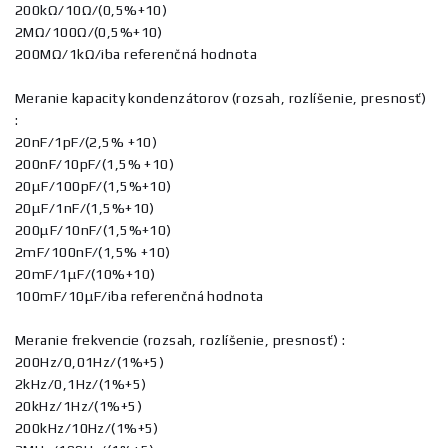
200kΩ/10Ω/(0,5%+10)
2MΩ/100Ω/(0,5%+10)
200MΩ/1kΩ/iba referenčná hodnota
Meranie kapacity kondenzátorov (rozsah, rozlíšenie, presnosť)
:
20nF/1pF/(2,5% +10)
200nF/10pF/(1,5% +10)
20μF/100pF/(1,5%+10)
20μF/1nF/(1,5%+10)
200μF/10nF/(1,5%+10)
2mF/100nF/(1,5% +10)
20mF/1μF/(10%+10)
100mF/10μF/iba referenčná hodnota
Meranie frekvencie (rozsah, rozlíšenie, presnosť) :
200Hz/0,01Hz/(1%+5)
2kHz/0,1Hz/(1%+5)
20kHz/1Hz/(1%+5)
200kHz/10Hz/(1%+5)