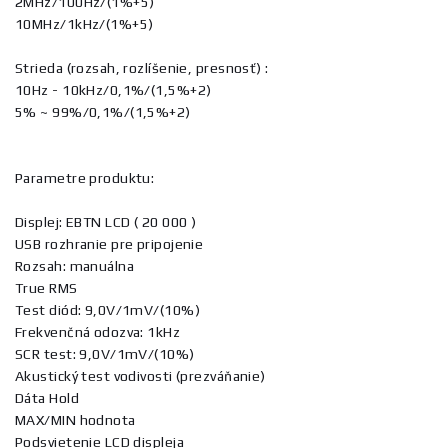
2MHz/100Hz/(1%+5)
10MHz/1kHz/(1%+5)
Strieda (rozsah, rozlíšenie, presnosť) :
10Hz - 10kHz/0,1%/(1,5%+2)
5% ~ 99%/0,1%/(1,5%+2)
Parametre produktu:
Displej: EBTN LCD ( 20 000 )
USB rozhranie pre pripojenie
Rozsah: manuálna
True RMS
Test diód: 9,0V/1mV/(10%)
Frekvenčná odozva: 1kHz
SCR test: 9,0V/1mV/(10%)
Akustický test vodivosti (prezváňanie)
Dáta Hold
MAX/MIN hodnota
Podsvietenie LCD displeja