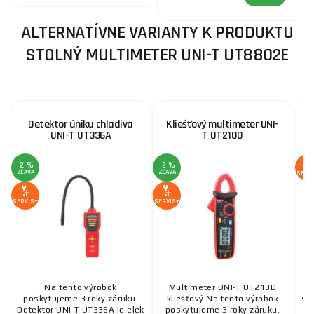
ALTERNATÍVNE VARIANTY K PRODUKTU
STOLNÝ MULTIMETER UNI-T UT8802E
Detektor úniku chladiva
Kliešťový multimeter UNI-
D
UNI-T UT336A
T UT210D
F
-2 %
-2 %
ZĽAVA
ZĽAVA
SERV
SERVIS+
SERVIS+
Na tento výrobok
Multimeter UNI-T UT210D
poskytujeme 3 roky záruku.
kliešťový Na tento výrobok
sk
Detektor UNI-T UT336A je elek
poskytujeme 3 roky záruku.