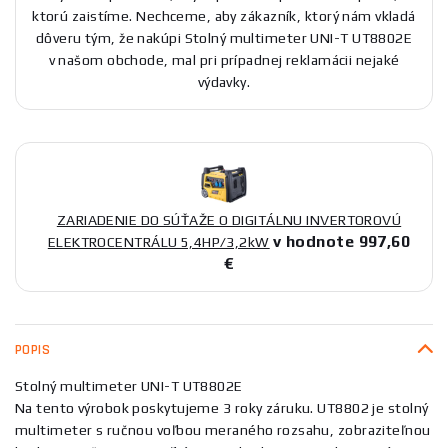
ktorú zaistíme. Nechceme, aby zákazník, ktorý nám vkladá
dôveru tým, že nakúpi Stolný multimeter UNI-T UT8802E
v našom obchode, mal pri prípadnej reklamácii nejaké
výdavky.
ZARIADENIE DO SÚŤAŽE O DIGITÁLNU INVERTOROVÚ
v hodnote 997,60
ELEKTROCENTRÁLU 5,4HP/3,2kW
€
POPIS
Stolný multimeter UNI-T UT8802E
Na tento výrobok poskytujeme 3 roky záruku. UT8802 je stolný
multimeter s ručnou voľbou meraného rozsahu, zobraziteľnou