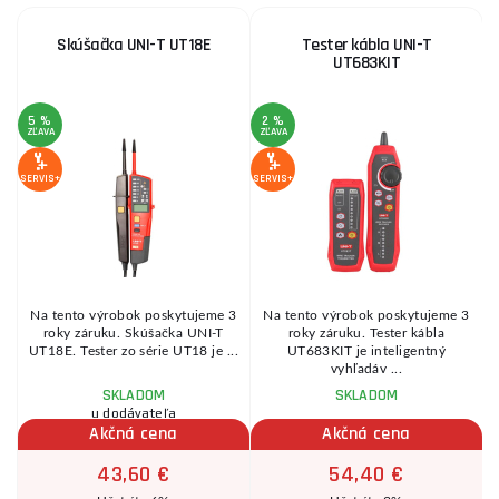
Skúšačka UNI-T UT18E
Tester kábla UNI-T
UT683KIT
5 %
2 %
1
ZĽAVA
ZĽAVA
Z
SERVIS+
SERVIS+
SE
Na tento výrobok poskytujeme 3
Na tento výrobok poskytujeme 3
roky záruku. Skúšačka UNI-T
roky záruku. Tester kábla
v
UT18E. Tester zo série UT18 je ...
UT683KIT je inteligentný
vyhľadáv ...
SKLADOM
SKLADOM
u dodávateľa
Akčná cena
Akčná cena
43,60 €
54,40 €