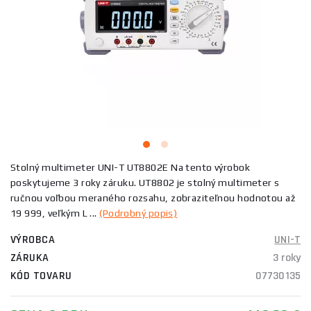
Stolný multimeter UNI-T UT8802E Na tento výrobok
poskytujeme 3 roky záruku. UT8802 je stolný multimeter s
ručnou voľbou meraného rozsahu, zobraziteľnou hodnotou až
19 999, veľkým L ...
(Podrobný popis)
VÝROBCA
UNI-T
ZÁRUKA
3 roky
KÓD TOVARU
07730135