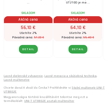
...
UT210D je ma ...
SKLADOM
SKLADOM
Akčná cena
Akčná cena
56,10 €
64,10 €
Ušetríte 2%
Ušetríte 2%
57,20 €
65,40 €
Pôvodná cena:
Pôvodná cena:
DETAIL
DETAIL
Lacné dielenské vybavenie
,
Lacné meracia a skúšobná technika
,
Lacné multimetre
Chcete doručit zboží do Česka? Prohlédněte si
Stolní multimetr UNI-T
UT8802E
Magyarországra történő kiszállításért tekintse meg ezt a
termékoldalt:
UNI-T UT8802E asztali multiméter