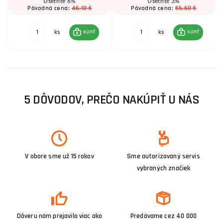
Ušetríte 6%
Ušetríte 3%
46,10 €
55,60 €
Pôvodná cena:
Pôvodná cena:
ks
ks
KÚPIŤ
KÚPIŤ
5 DÔVODOV, PREČO NAKÚPIŤ U NÁS
V obore sme už 15 rokov
Sme autorizovaný servis
vybraných značiek
Dôveru nám prejavilo viac ako
Predávame cez 40 000