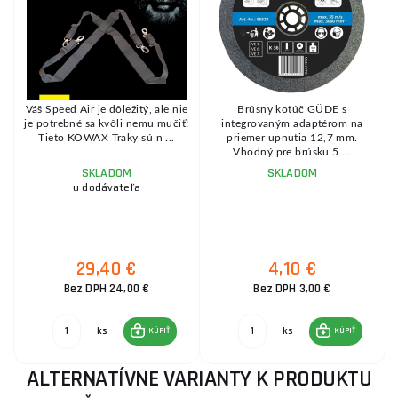
Váš Speed Air je dôležitý, ale nie
Brúsny kotúč GÜDE s
á
je potrebné sa kvôli nemu mučiť!
integrovaným adaptérom na
o
Tieto KOWAX Traky sú n ...
priemer upnutia 12,7 mm.
Vhodný pre brúsku 5 ...
SKLADOM
SKLADOM
u dodávateľa
29,40 €
4,10 €
Bez DPH 24,00 €
Bez DPH 3,00 €
ks
ks
KÚPIŤ
KÚPIŤ
ALTERNATÍVNE VARIANTY K PRODUKTU