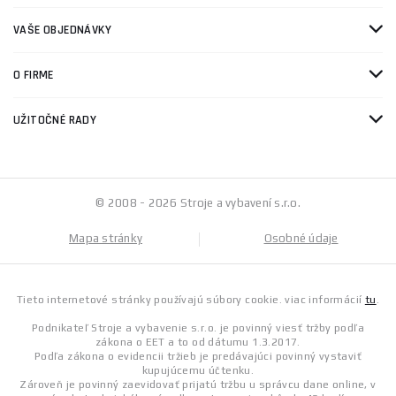
VAŠE OBJEDNÁVKY
O FIRME
UŽITOČNÉ RADY
© 2008 - 2026 Stroje a vybavení s.r.o.
Mapa stránky
Osobné údaje
Tieto internetové stránky používajú súbory cookie. viac informácií
tu
.
Podnikateľ Stroje a vybavenie s.r.o. je povinný viesť tržby podľa
zákona o EET a to od dátumu 1.3.2017.
Podľa zákona o evidencii tržieb je predávajúci povinný vystaviť
kupujúcemu účtenku.
Zároveň je povinný zaevidovať prijatú tržbu u správcu dane online, v