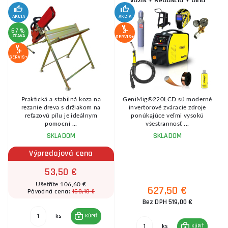
Vozík + Redukcia + plná
Fľaša Co2
AKCIA
AKCIA
SE
67 %
ZĽAVA
SERVIS+
SERVIS+
Praktická a stabilná koza na
GeniMig®220LCD sú moderné
8
rezanie dreva s držiakom na
invertorové zváracie zdroje
reťazovú pílu je ideálnym
ponúkajúce veľmi vysokú
pomocní ...
všestrannosť ...
SKLADOM
SKLADOM
Výpredajová cena
53,50 €
Ušetříte 106,60 €
627,50 €
160,10 €
Pôvodná cena:
Bez DPH 519,00 €
ks
KÚPIŤ
ks
KÚPIŤ