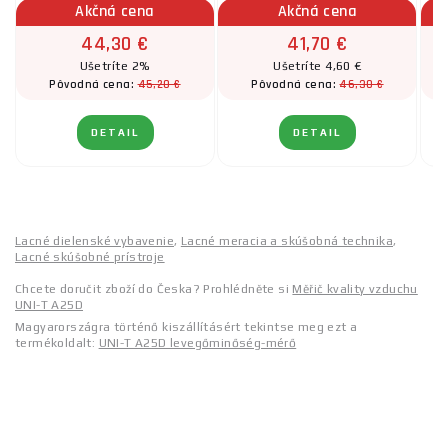
Akčná cena
Akčná cena
44,30 €
41,70 €
Ušetríte 2%
Ušetríte 4,60 €
45,20 €
46,30 €
Pôvodná cena:
Pôvodná cena:
DETAIL
DETAIL
Lacné dielenské vybavenie
,
Lacné meracia a skúšobná technika
,
Lacné skúšobné prístroje
Chcete doručit zboží do Česka? Prohlédněte si
Měřič kvality vzduchu
UNI-T A25D
Magyarországra történő kiszállításért tekintse meg ezt a
termékoldalt:
UNI-T A25D levegőminőség-mérő