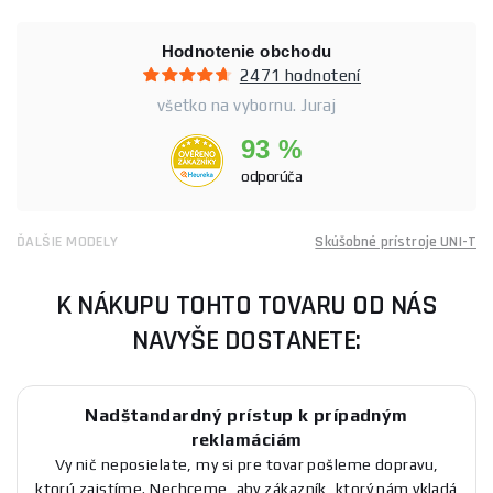
Hodnotenie obchodu
2471 hodnotení
všetko na vybornu. Juraj
93 %
odporúča
ĎALŠIE MODELY
Skúšobné prístroje UNI-T
K NÁKUPU TOHTO TOVARU OD NÁS
NAVYŠE DOSTANETE:
Nadštandardný prístup k prípadným
reklamáciám
Vy nič neposielate, my si pre tovar pošleme dopravu,
ktorú zaistíme. Nechceme, aby zákazník, ktorý nám vkladá