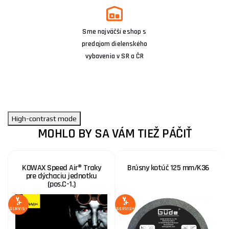
Sme najväčší eshop s
predajom dielenského
vybavenia v SR a ČR
High-contrast mode
MOHLO BY SA VÁM TIEŽ PÁČIŤ
KOWAX Speed Air® Traky
Brúsny kotúč 125 mm/K36
pre dýchaciu jednotku
(pos.C-1.)
SERVIS+
SERVIS+
SE