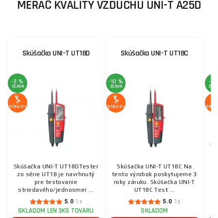
MERAČ KVALITY VZDUCHU UNI-T A25D
Skúšačka UNI-T UT18D
Skúšačka UNI-T UT18C
-2 %
-10 %
-3 
ZĽAVA
ZĽAVA
ZĽA
SERVIS+
SERVIS+
SERV
Skúšačka UNI-T UT18DTester
Skúšačka UNI-T UT18C Na
zo série UT18 je navrhnutý
tento výrobok poskytujeme 3
pre testovanie
roky záruku. Skúšačka UNI-T
striedavého/jednosmer ...
UT18C Test ...
5.0
1x
5.0
1x
SKLADOM LEN 3KS TOVARU
SKLADOM