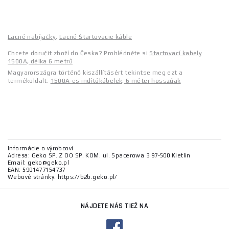
Lacné nabíjačky
,
Lacné Štartovacie káble
Chcete doručit zboží do Česka? Prohlédněte si
Startovací kabely
1500A, délka 6 metrů
Magyarországra történő kiszállításért tekintse meg ezt a
termékoldalt:
1500A-es indítókábelek, 6 méter hosszúak
Informácie o výrobcovi
Adresa: Geko SP. Z OO SP. KOM. ul. Spacerowa 3 97-500 Kietlin
Email: geko@geko.pl
EAN: 5901477154737
Webové stránky: https://b2b.geko.pl/
NÁJDETE NÁS TIEŽ NA