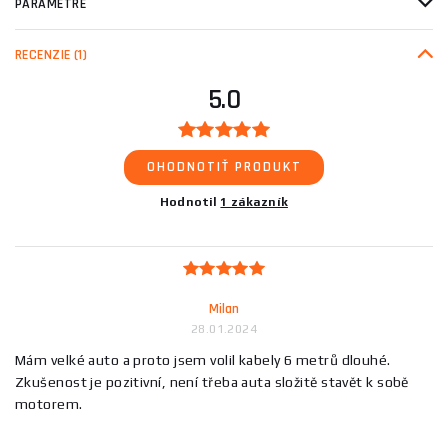
PARAMETRE
RECENZIE
(1)
5.0
OHODNOTIŤ PRODUKT
Hodnotil
1 zákazník
Milan
28.01.2024
Mám velké auto a proto jsem volil kabely 6 metrů dlouhé.
Zkušenost je pozitivní, není třeba auta složitě stavět k sobě
motorem.