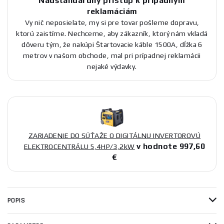
Nadštandardný prístup k prípadným
reklamáciám
Vy nič neposielate, my si pre tovar pošleme dopravu,
ktorú zaistíme. Nechceme, aby zákazník, ktorý nám vkladá
dôveru tým, že nakúpi Štartovacie káble 1500A, dĺžka 6
metrov v našom obchode, mal pri prípadnej reklamácii
nejaké výdavky.
ZARIADENIE DO SÚŤAŽE O DIGITÁLNU INVERTOROVÚ
v hodnote 997,60
ELEKTROCENTRÁLU 5,4HP/3,2kW
€
POPIS