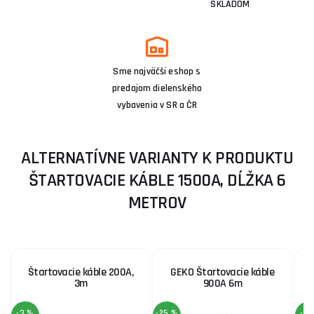
SKLADOM
Sme najväčší eshop s
predajom dielenského
vybavenia v SR a ČR
ALTERNATÍVNE VARIANTY K PRODUKTU
ŠTARTOVACIE KÁBLE 1500A, DĹŽKA 6
METROV
Štartovacie káble 200A,
GEKO Štartovacie káble
3m
900A 6m
-3 %
-25 %
-3 