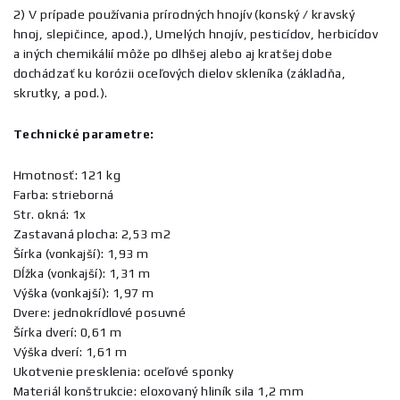
2) V prípade používania prírodných hnojív (konský / kravský
hnoj, slepičince, apod.), Umelých hnojív, pesticídov, herbicídov
a iných chemikálií môže po dlhšej alebo aj kratšej dobe
dochádzať ku korózii oceľových dielov skleníka (základňa,
skrutky, a pod.).
Technické parametre:
Hmotnosť: 121 kg
Farba: strieborná
Str. okná: 1x
Zastavaná plocha: 2,53 m2
Šírka (vonkajší): 1,93 m
Dĺžka (vonkajší): 1,31 m
Výška (vonkajší): 1,97 m
Dvere: jednokrídlové posuvné
Šírka dverí: 0,61 m
Výška dverí: 1,61 m
Ukotvenie presklenia: oceľové sponky
Materiál konštrukcie: eloxovaný hliník sila 1,2 mm