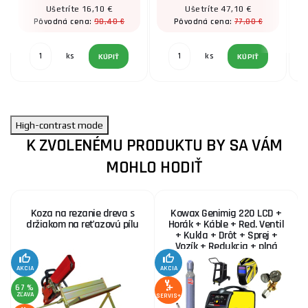
Ušetríte 16,10 €
Ušetríte 47,10 €
98,40 €
77,80 €
Pôvodná cena:
Pôvodná cena:
ks
ks
KÚPIŤ
KÚPIŤ
High-contrast mode
K ZVOLENÉMU PRODUKTU BY SA VÁM
MOHLO HODIŤ
Koza na rezanie dreva s
Kowax Genimig 220 LCD +
držiakom na reťazovú pílu
Horák + Káble + Red. Ventil
+ Kukla + Drôt + Sprej +
Vozík + Redukcia + plná
Fľaša Co2
AKCIA
AKCIA
SE
67 %
ZĽAVA
SERVIS+