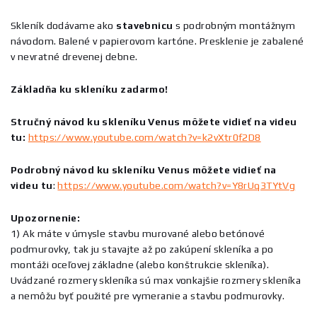
Skleník dodávame ako
stavebnicu
s podrobným montážnym
návodom. Balené v papierovom kartóne. Presklenie je zabalené
v nevratné drevenej debne.
Základňa ku skleníku zadarmo!
Stručný návod ku skleníku Venus môžete vidieť na videu
tu:
https://www.youtube.com/watch?v=k2vXtr0f2D8
Podrobný návod ku skleníku Venus môžete vidieť na
videu tu
:
https://www.youtube.com/watch?v=Y8rUq3TYtVg
Upozornenie:
1) Ak máte v úmysle stavbu murované alebo betónové
podmurovky, tak ju stavajte až po zakúpení skleníka a po
montáži oceľovej základne (alebo konštrukcie skleníka).
Uvádzané rozmery skleníka sú max vonkajšie rozmery skleníka
a nemôžu byť použité pre vymeranie a stavbu podmurovky.