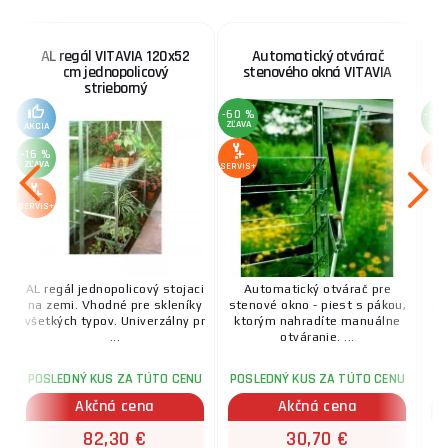
AL regál VITAVIA 120x52
Automatický otvárač
cm jednopolicový
stenového okná VITAVIA
strieborný
-60 %
-58
ZĽAVA
ZĽA
AKCIA
-16 %
ZĽAVA
SERVIS+
SERV
SERVIS+
AL regál jednopolicový stojaci
Automatický otvárač pre
na zemi. Vhodné pre skleníky
stenové okno - piest s pákou,
str
všetkých typov. Univerzálny pr
ktorým nahradíte manuálne
...
otváranie. ...
POSLEDNÝ KUS ZA TÚTO CENU
POSLEDNÝ KUS ZA TÚTO CENU
PO
Akčná cena
Akčná cena
82,30 €
30,70 €