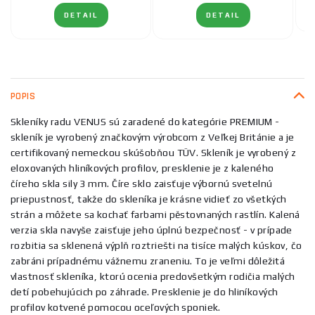
DETAIL
DETAIL
POPIS
Skleníky radu VENUS sú zaradené do kategórie PREMIUM -
skleník je vyrobený značkovým výrobcom z Veľkej Británie a je
certifikovaný nemeckou skúšobňou TÜV. Skleník je vyrobený z
eloxovaných hliníkových profilov, presklenie je z kaleného
číreho skla sily 3 mm. Číre sklo zaisťuje výbornú svetelnú
priepustnosť, takže do skleníka je krásne vidieť zo všetkých
strán a môžete sa kochať farbami pěstovnaných rastlín. Kalená
verzia skla navyše zaisťuje jeho úplnú bezpečnosť - v prípade
rozbitia sa sklenená výplň roztriešti na tisíce malých kúskov, čo
zabráni prípadnému vážnemu zraneniu. To je veľmi dôležitá
vlastnosť skleníka, ktorú ocenia predovšetkým rodičia malých
detí pobehujúcich po záhrade. Presklenie je do hliníkových
profilov kotvené pomocou oceľových sponiek.