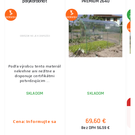
polykarbonát
PREMIUM 2640
-7 
ZĽA
SERVIS+
SERVIS+
SERV
Podľa výrobcu tento materiál
Sk
nekrehne ani nežltne a
ze
disponuje certifikátmi
zá
potvrdzujúcim ...
SKLADOM
SKLADOM
69,60 €
Cena: Informujte sa
Bez DPH 56,59 €