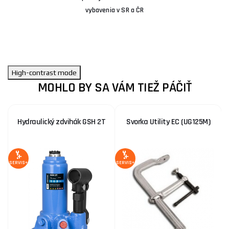
vybavenia v SR a ČR
High-contrast mode
MOHLO BY SA VÁM TIEŽ PÁČIŤ
Hydraulický zdvihák GSH 2T
Svorka Utility EC (UG125M)
1
Z
SERVIS+
SERVIS+
SE