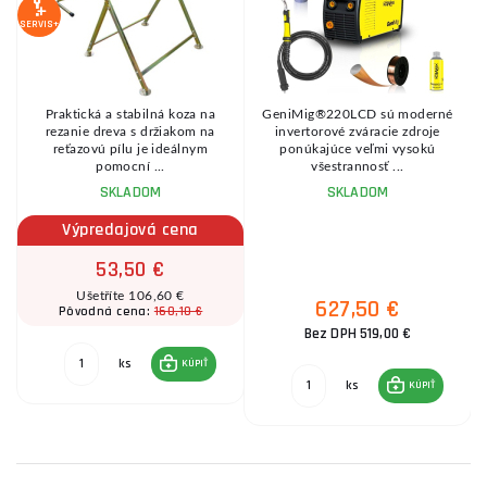
SERVIS+
Praktická a stabilná koza na
GeniMig®220LCD sú moderné
8
rezanie dreva s držiakom na
invertorové zváracie zdroje
reťazovú pílu je ideálnym
ponúkajúce veľmi vysokú
pomocní ...
všestrannosť ...
SKLADOM
SKLADOM
Výpredajová cena
53,50 €
Ušetříte 106,60 €
627,50 €
160,10 €
Pôvodná cena:
Bez DPH 519,00 €
ks
KÚPIŤ
ks
KÚPIŤ