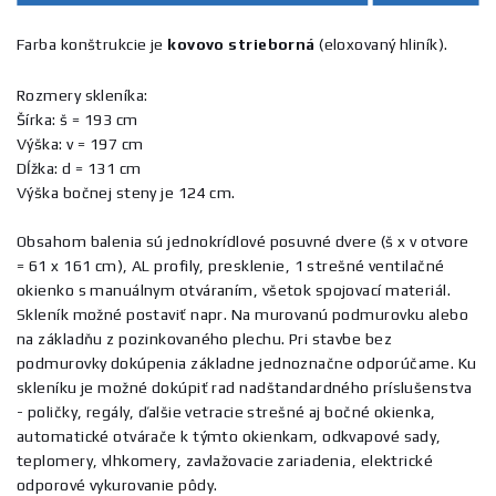
Farba konštrukcie je
kovovo strieborná
(eloxovaný hliník).
Rozmery skleníka:
Šírka: š = 193 cm
Výška: v = 197 cm
Dĺžka: d = 131 cm
Výška bočnej steny je 124 cm.
Obsahom balenia sú jednokrídlové posuvné dvere (š x v otvore
= 61 x 161 cm), AL profily, presklenie, 1 strešné ventilačné
okienko s manuálnym otváraním, všetok spojovací materiál.
Skleník možné postaviť napr. Na murovanú podmurovku alebo
na základňu z pozinkovaného plechu. Pri stavbe bez
podmurovky dokúpenia základne jednoznačne odporúčame. Ku
skleníku je možné dokúpiť rad nadštandardného príslušenstva
- poličky, regály, ďalšie vetracie strešné aj bočné okienka,
automatické otvárače k týmto okienkam, odkvapové sady,
teplomery, vlhkomery, zavlažovacie zariadenia, elektrické
odporové vykurovanie pôdy.