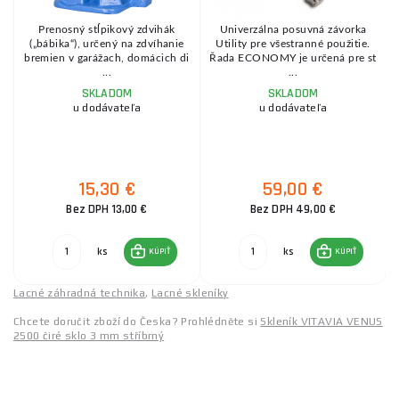
Prenosný stĺpikový zdvihák
Univerzálna posuvná závorka
(„bábika“), určený na zdvíhanie
Utility pre všestranné použitie.
bremien v garážach, domácich di
Řada ECONOMY je určená pre st
...
...
SKLADOM
SKLADOM
u dodávateľa
u dodávateľa
15,30 €
59,00 €
Bez DPH 13,00 €
Bez DPH 49,00 €
ks
ks
KÚPIŤ
KÚPIŤ
Lacné záhradná technika
,
Lacné skleníky
Chcete doručit zboží do Česka? Prohlédněte si
Skleník VITAVIA VENUS
2500 čiré sklo 3 mm stříbrný