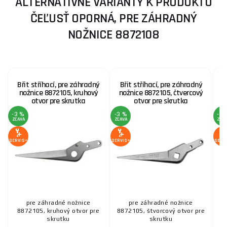
ALTERNATÍVNE VARIANTY K PRODUKTU
ČEĽUSŤ OPORNÁ, PRE ZÁHRADNÝ
NOŽNICE 8872108
Břit stříhací, pre záhradný
Břit stříhací, pre záhradný
B
nožnice 8872105, kruhový
nožnice 8872105, čtvercový
otvor pre skrutka
otvor pre skrutka
-3 %
-3 %
-3 
ZĽAVA
ZĽAVA
ZĽA
SERVIS+
SERVIS+
SERV
pre záhradné nožnice
pre záhradné nožnice
8872105, kruhový otvor pre
8872105, štvorcový otvor pre
skrutku
skrutku