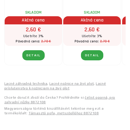
SKLADOM
SKLADOM
Akčná cena
Akčná cena
2,60 €
2,60 €
Ušetríte 3%
Ušetríte 3%
2,70 €
2,70 €
Pôvodná cena:
Pôvodná cena:
DETAIL
DETAIL
Lacné záhradná technika
,
Lacné nožnice na živý plot
,
Lacné
príslušenstvo k nožniciam na živý plot
Chcete doručit zboží do Česka? Prohlédněte si
čelist oporná, pro
zahradní nůžky 8872108
Magyarországra történő kiszállításért tekintse meg ezt a
termékoldalt:
Támasztó pofa, metszőollóhoz 8872108