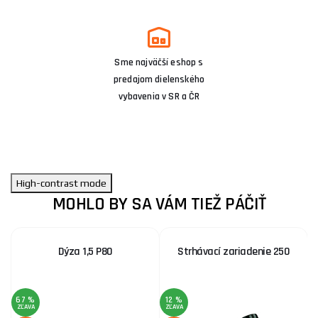
Sme najväčší eshop s
predajom dielenského
vybavenia v SR a ČR
High-contrast mode
MOHLO BY SA VÁM TIEŽ PÁČIŤ
Dýza 1,5 P80
Strhávací zariadenie 250
67 %
12 %
ZĽAVA
ZĽAVA
Z