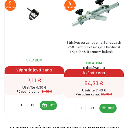
SERVIS+
SERVIS+
SE
Strhávacou zariadenie Scheppach
i
250. Technické údaje: Hmotnosť
(Kg): 0.48 Rozmery balenia ...
SKLADOM
SKLADOM
u dodávateľa
Výpredajová cena
Akčná cena
2,10 €
54,30 €
Ušetříte 4,30 €
Ušetříte 7,40 €
6,40 €
Pôvodná cena:
61,70 €
Pôvodná cena:
ks
KÚPIŤ
ks
KÚPIŤ