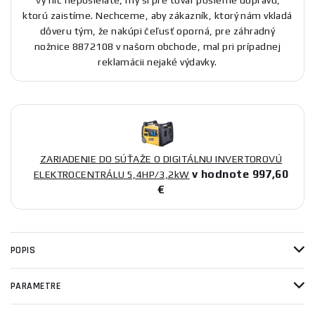
Vy nič neposielate, my si pre tovar pošleme dopravu,
ktorú zaistíme. Nechceme, aby zákazník, ktorý nám vkladá
dôveru tým, že nakúpi čeľusť oporná, pre záhradný
nožnice 8872108 v našom obchode, mal pri prípadnej
reklamácii nejaké výdavky.
ZARIADENIE DO SÚŤAŽE O DIGITÁLNU INVERTOROVÚ
v hodnote 997,60
ELEKTROCENTRÁLU 5,4HP/3,2kW
€
POPIS
PARAMETRE