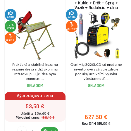
+ Kukla + Drôt + Sprej +
Vozík + Redukcia + plná
Fľaša Co2
AKCIA
AKCIA
SE
67 %
ZĽAVA
SERVIS+
SERVIS+
Praktická a stabilná koza na
GeniMig®220LCD sú moderné
8
rezanie dreva s držiakom na
invertorové zváracie zdroje
reťazovú pílu je ideálnym
ponúkajúce veľmi vysokú
pomocní ...
všestrannosť ...
SKLADOM
SKLADOM
Výpredajová cena
53,50 €
Ušetříte 106,60 €
627,50 €
160,10 €
Pôvodná cena:
Bez DPH 519,00 €