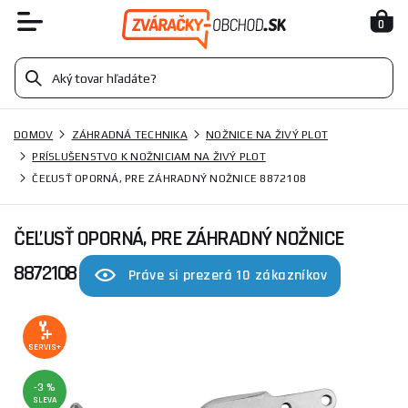
0
DOMOV
ZÁHRADNÁ TECHNIKA
NOŽNICE NA ŽIVÝ PLOT
PRÍSLUŠENSTVO K NOŽNICIAM NA ŽIVÝ PLOT
ČEĽUSŤ OPORNÁ, PRE ZÁHRADNÝ NOŽNICE 8872108
ČEĽUSŤ OPORNÁ, PRE ZÁHRADNÝ NOŽNICE
8872108
Práve si prezerá 10 zákazníkov
SERVIS+
-3 %
SLEVA