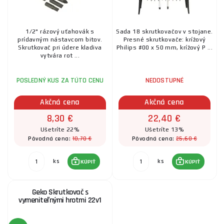
1/2" rázový uťahovák s
Sada 18 skrutkovačov v stojane.
prídavným nástavcom bitov.
Presné skrutkovače: krížový
Skrutkovač pri údere kladiva
Philips #00 x 50 mm, krížový P ...
vytvára rot ...
POSLEDNÝ KUS ZA TÚTO CENU
NEDOSTUPNÉ
Akčná cena
Akčná cena
8,30 €
22,40 €
Ušetríte 22%
Ušetríte 13%
10,70 €
25,60 €
Pôvodná cena:
Pôvodná cena:
ks
ks
KÚPIŤ
KÚPIŤ
Geko Skrutkovač s
vymeniteľnými hrotmi 22v1