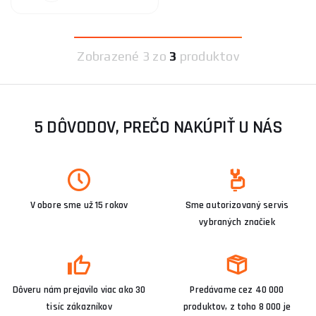
Zobrazené
3 zo
3
produktov
5 DÔVODOV, PREČO NAKÚPIŤ U NÁS
V obore sme už 15 rokov
Sme autorizovaný servis
vybraných značiek
Dôveru nám prejavilo viac ako 30
Predávame cez 40 000
tisíc zákazníkov
produktov, z toho 8 000 je