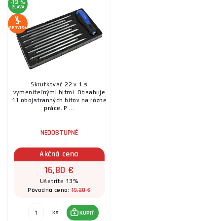
-13 %
ZĽAVA
SERVIS+
Skrutkovač 22 v 1 s
vymeniteľnými bitmi. Obsahuje
11 obojstranných bitov na rôzne
práce. P ...
NEDOSTUPNÉ
Akčná cena
16,80 €
Ušetríte 13%
19,20 €
Pôvodná cena:
ks
KÚPIŤ