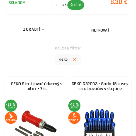
8,30 €
SKLADOM
ks
KÚPIŤ
ZORADIŤ
FILTROVAŤ
Použité filtre:
geko
GEKO Skrutkovač úderový s
GEKO G32003 - Sada 18 kusov
bitmi - 7ks
skrutkovačov v stojane
-22 %
-13 %
ZĽAVA
ZĽAVA
SERVIS+
SERVIS+